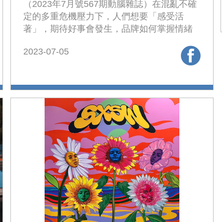
（2023年7月號567期動腦雜誌）在混亂不確
定的多重危機壓力下，人們想要「感受活
著」，期待好事會發生，品牌如何掌握情緒
爆棚的消費者，賦予樂觀正面的希望，「開
2023-07-05
心活著」！