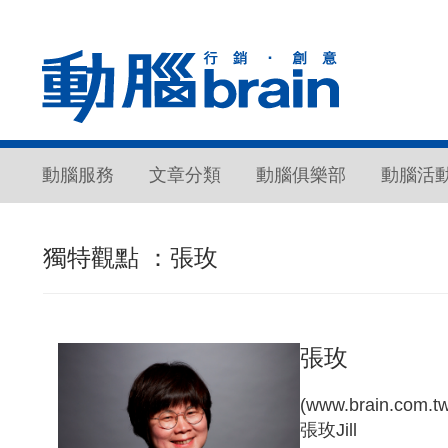
動腦服務
文章分類
動腦俱樂部
動腦活
獨特觀點 ：張玫
張玫
(www.brain.com.tw
張玫Jill