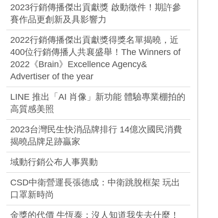
2023行銷傳播傑出貢獻獎 啟動徵件！期許參
賽作品更創新及具影響力
2022行銷傳播傑出貢獻獎得獎名單揭曉，近
400位行銷傳播人共襄盛舉！The Winners of
2022《Brain》Excellence Agency&
Advertiser of the year
LINE 推出「AI 肖像」新功能 體驗專業棚拍的
高質感美照
2023台灣民生快消品牌排行 14億次國民消費
揭曉品牌足跡贏家
域動行銷公布人事異動
CSD中衛營運長張德成：中衛跳脫框架 玩出
口罩新時尚
金獎的代價 牛恆泰：沒人知道我失去什麼！