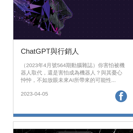
ChatGPT與行銷人
（2023年4月號564期動腦雜誌）你害怕被機
器人取代，還是害怕成為機器人？與其憂心
忡忡，不如放眼未來AI所帶來的可能性...
2023-04-05