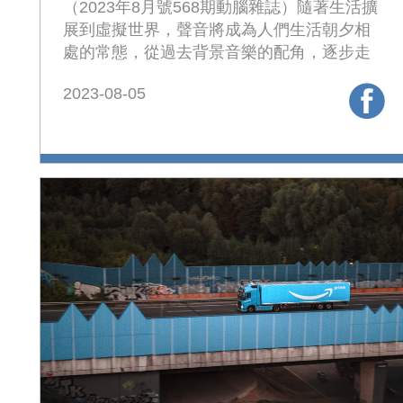
（2023年8月號568期動腦雜誌）隨著生活擴
展到虛擬世界，聲音將成為人們生活朝夕相
處的常態，從過去背景音樂的配角，逐步走
向時時刻刻無所不在的主角。
2023-08-05