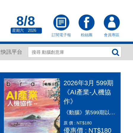
8/8
星期六
2026
訂閱電子報
粉絲團
會員專區
業快訊平台
2026年3月 599期
《AI產業-人機協
作》
《動腦》第599期以「AI產業：人機協作」為封面故事，探討AI從「造夢期」邁入「落地應用」的關鍵變革。本期深入剖析2026年AI產業全景，涵蓋代理型AI（Agentic AI）如何重塑顧客旅程、企業導入實戰指南及風險治理。透過專家觀點，解構從智慧金融到行銷流程的自動化轉型，並探討「人機協作」模式下，行銷人如何從軟體操作者轉變為AI指揮官，在矽基與碳基共存的時代，將算力轉化為驅動企業長期成長的關鍵動能，打造更有溫度的未來生活。
原 價 : NT$180
優惠價 : NT$180