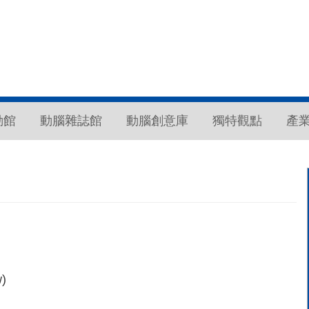
動館
動腦雜誌館
動腦創意庫
獨特觀點
產
)