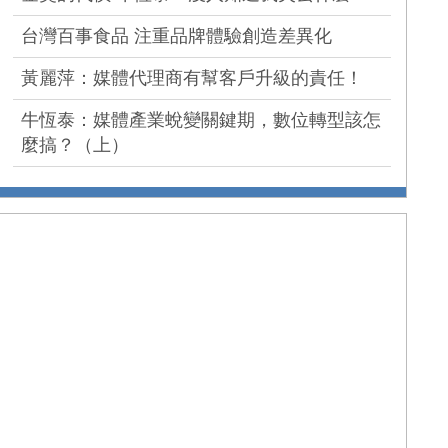
台灣百事食品 注重品牌體驗創造差異化
黃麗萍：媒體代理商有幫客戶升級的責任！
牛恆泰：媒體產業蛻變關鍵期，數位轉型該怎
麼搞？（上）