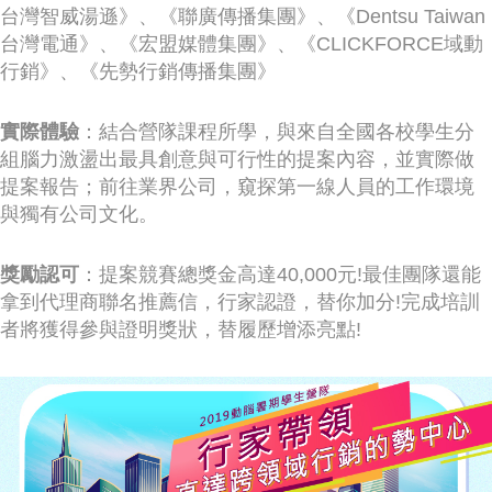
台灣智威湯遜》、《聯廣傳播集團》、《Dentsu Taiwan
台灣電通》、《宏盟媒體集團》、《CLICKFORCE域動
行銷》、《先勢行銷傳播集團》
實際體驗
：結合營隊課程所學，與來自全國各校學生分
組腦力激盪出最具創意與可行性的提案內容，並實際做
提案報告；前往業界公司，窺探第一線人員的工作環境
與獨有公司文化。
獎勵認可
：提案競賽總獎金高達40,000元!最佳團隊還能
拿到代理商聯名推薦信，行家認證，替你加分!完成培訓
者將獲得參與證明獎狀，替履歷增添亮點!