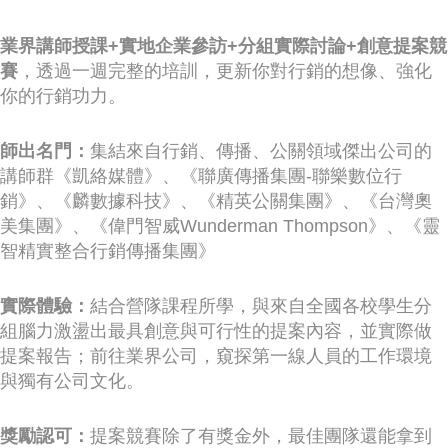
業界講師授課+實地企業參訪+分組實際討論+創意提案競
賽
，透過一週完整的培訓，更新你對行銷的想像、強化
你的行銷功力。
師出名門：
集結來自行銷、傳播、公關領域傑出公司的
講師群《凱絡媒體》、《聯廣傳播集團-聯樂數位行
銷》、《麟數據科技》、《精英公關集團》、《台灣奧
美集團》、《偉門智威Wunderman Thompson》、《靈
智精實整合行銷傳播集團》
實際體驗：
結合營隊課程所學，與來自全國各校學生分
組腦力激盪出最具創意與可行性的提案內容，並實際做
提案報告；前往業界公司，窺探第一線人員的工作環境
與獨有公司文化。
獎勵認可：
提案競賽除了有獎金外，最佳團隊還能拿到