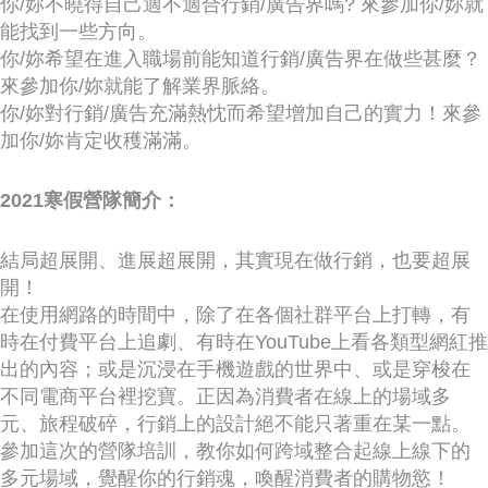
你/妳不曉得自己適不適合行銷/廣告界嗎? 來參加你/妳就
時尚
能找到一些方向。
你/妳希望在進入職場前能知道行銷/廣告界在做些甚麼？
金獎的代價 牛恆泰：沒人知道我失去什麼！
來參加你/妳就能了解業界脈絡。
台灣百事食品 注重品牌體驗創造差異化
你/妳對行銷/廣告充滿熱忱而希望增加自己的實力！來參
加你/妳肯定收穫滿滿。
黃麗萍：媒體代理商有幫客戶升級的責任！
牛恆泰：媒體產業蛻變關鍵期，數位轉型該怎麼
2021寒假營隊簡介：
搞？（上）
結局超展開、進展超展開，其實現在做行銷，也要超展
開！
在使用網路的時間中，除了在各個社群平台上打轉，有
時在付費平台上追劇、有時在YouTube上看各類型網紅推
出的內容；或是沉浸在手機遊戲的世界中、或是穿梭在
不同電商平台裡挖寶。正因為消費者在線上的場域多
元、旅程破碎，行銷上的設計絕不能只著重在某一點。
參加這次的營隊培訓，教你如何跨域整合起線上線下的
多元場域，覺醒你的行銷魂，喚醒消費者的購物慾！