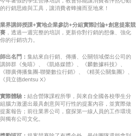
今年暑假的學生營隊培訓，教會你能讓消費者怦然心動
的行銷思維與工具，讓消費者蜂擁而至地來！
業界講師授課+實地企業參訪+分組實際討論+創意提案競
賽
，透過一週完整的培訓，更新你對行銷的想像、強化
你的行銷功力。
師出名門：
集結來自行銷、傳播、公關領域傑出公司的
講師群《兔嘻》、《凱絡媒體》、《麟數據科技》、
《聯廣傳播集團-聯樂數位行銷》、《精英公關集團》、
《貝立德dentsu X》
實際體驗：
結合營隊課程所學，與來自全國各校學生分
組腦力激盪出最具創意與可行性的提案內容，並實際做
提案報告；前往業界公司，窺探第一線人員的工作環境
與獨有公司文化。
獎勵認可：
提案競賽除了有獎金外，最佳團隊還能拿到