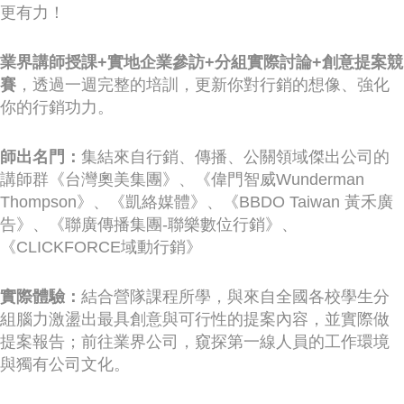
更有力！
業界講師授課+實地企業參訪+分組實際討論+創意提案競
賽
，透過一週完整的培訓，更新你對行銷的想像、強化
你的行銷功力。
師出名門：
集結來自行銷、傳播、公關領域傑出公司的
講師群《台灣奧美集團》、《偉門智威Wunderman
Thompson》、《凱絡媒體》、《BBDO Taiwan 黃禾廣
告》、《聯廣傳播集團-聯樂數位行銷》、
《CLICKFORCE域動行銷》
實際體驗：
結合營隊課程所學，與來自全國各校學生分
組腦力激盪出最具創意與可行性的提案內容，並實際做
提案報告；前往業界公司，窺探第一線人員的工作環境
與獨有公司文化。