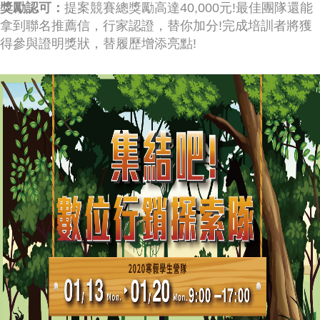
獎勵認可：
提案競賽總獎勵高達40,000元!最佳團隊還能
拿到聯名推薦信，行家認證，替你加分!完成培訓者將獲
得參與證明獎狀，替履歷增添亮點!