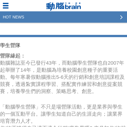
HOT NEWS
2023行銷傳播傑出貢獻獎 啟動徵件！期許參賽作品
更創新及具影響力
學生營隊
2022行銷傳播傑出貢獻獎得獎名單揭曉，近400位行
銷傳播人共襄盛舉！The Winners of 2022《Brain》
營隊緣起：
Excellence Agency& Advertiser of the year
動腦雜誌至今已發行43年，而動腦學生營隊也自2007年
起舉辦了14年，是動腦為培養校園創意種子的重要活
LINE 推出「AI 肖像」新功能 體驗專業棚拍的高質
動。每年寒暑假動腦推出5-6天的行銷和創意培訓課程及
感美照
競賽，透過紮實課程學習、搭配實作練習和創意提案競
賽，培養學生們的洞察、策略思考、創意。
2023台灣民生快消品牌排行 14億次國民消費揭曉品
牌足跡贏家
「動腦學生營隊」不只是場營隊活動，更是業界與學生
域動行銷公布人事異動
的一個互動平台。讓學生知道自己的生涯走向；讓業界
培育潛力人才。
CSD中衛營運長張德成：中衛跳脫框架 玩出口罩新