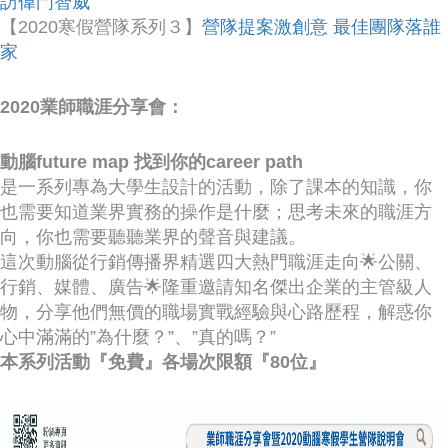
訪偉門智威
【2020寒假營隊系列３】
營隊提案激創意 最佳團隊落誰
家
2020業師職涯分享會：
動腦future map 找到你的career path
是一系列專為大學生設計的活動，除了課本的知識，你
也需要知道業界實務的操作是什麼；思考未來的職涯方
向，你也需要聽聽業界的聲音與建議。
這次動腦從行銷傳播界精選四大熱門職涯走向🌟公關、
行銷、媒體、廣告🌟隆重邀請知名傑出企業的主管級人
物，分享他們無價的職場實戰經驗與心路歷程，解惑你
心中滿滿的”為什麼？”、”真的嗎？”
本系列活動『免費』各場次限額『80位』