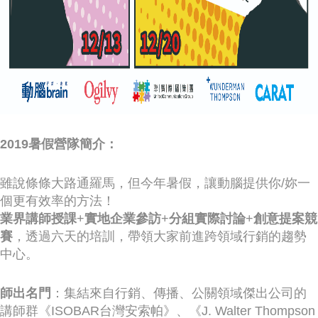
2019暑假營隊簡介：
雖說條條大路通羅馬，但今年暑假，讓動腦提供你/妳一
個更有效率的方法！
業界講師授課
+
實地企業參訪
+
分組實際討論
+
創意提案競
賽
，透過六天的培訓，帶領大家前進跨領域行銷的趨勢
中心。
師出名門
：集結來自行銷、傳播、公關領域傑出公司的
講師群《ISOBAR台灣安索帕》、《J. Walter Thompson