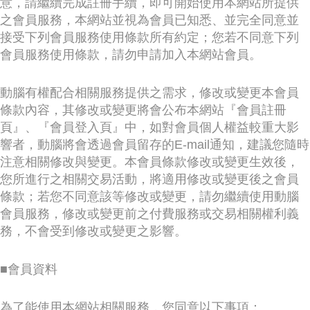
意，請繼續完成註冊手續，即可開始使用本網站所提供
時尚
之會員服務，本網站並視為會員已知悉、並完全同意並
接受下列會員服務使用條款所有約定；您若不同意下列
金獎的代價 牛恆泰：沒人知道我失去什麼！
會員服務使用條款，請勿申請加入本網站會員。
台灣百事食品 注重品牌體驗創造差異化
動腦有權配合相關服務提供之需求，修改或變更本會員
黃麗萍：媒體代理商有幫客戶升級的責任！
條款內容，其修改或變更將會公布本網站『會員註冊
牛恆泰：媒體產業蛻變關鍵期，數位轉型該怎麼
頁』、『會員登入頁』中，如對會員個人權益較重大影
搞？（上）
響者，動腦將會透過會員留存的E-mail通知，建議您隨時
注意相關修改與變更。本會員條款修改或變更生效後，
您所進行之相關交易活動，將適用修改或變更後之會員
條款；若您不同意該等修改或變更，請勿繼續使用動腦
會員服務，修改或變更前之付費服務或交易相關權利義
務，不會受到修改或變更之影響。
■會員資料
為了能使用本網站相關服務，您同意以下事項：