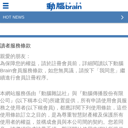
HOT NEWS
2023行銷傳播傑出貢獻獎 啟動徵件！期許參賽作品
更創新及具影響力
讀者服務條款
2022行銷傳播傑出貢獻獎得獎名單揭曉，近400位行
銷傳播人共襄盛舉！The Winners of 2022《Brain》
親愛的朋友：
Excellence Agency& Advertiser of the year
為保障您的權益，請於註冊會員前，詳細閱讀以下動腦
Brain會員服務條款，如您無異議，請按下「我同意」繼
LINE 推出「AI 肖像」新功能 體驗專業棚拍的高質
續進行會員註冊程序。
感美照
2023台灣民生快消品牌排行 14億次國民消費揭曉品
本網站服務係由『動腦雜誌社』與『動腦傳播股份有限
牌足跡贏家
公司』(以下稱本公司)所建置提供，所有申請使用會員服
務之使用者(以下稱會員)，都應詳閱下列使用條款，這些
域動行銷公布人事異動
使用條款訂立之目的，是為尊重智慧財產權及保護所有
使用者的權益，並構成會員與本公司間的契約。您若同
CSD中衛營運長張德成：中衛跳脫框架 玩出口罩新