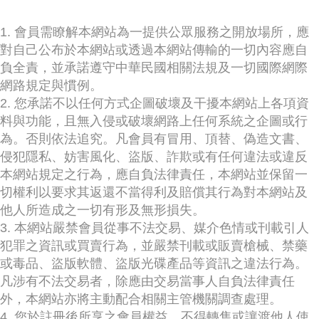
1. 會員需瞭解本網站為一提供公眾服務之開放場所，應
對自己公布於本網站或透過本網站傳輸的一切內容應自
負全責，並承諾遵守中華民國相關法規及一切國際網際
網路規定與慣例。
2. 您承諾不以任何方式企圖破壞及干擾本網站上各項資
料與功能，且無入侵或破壞網路上任何系統之企圖或行
為。否則依法追究。凡會員有冒用、頂替、偽造文書、
侵犯隱私、妨害風化、盜版、詐欺或有任何違法或違反
本網站規定之行為，應自負法律責任，本網站並保留一
切權利以要求其返還不當得利及賠償其行為對本網站及
他人所造成之一切有形及無形損失。
3. 本網站嚴禁會員從事不法交易、媒介色情或刊載引人
犯罪之資訊或買賣行為，並嚴禁刊載或販賣槍械、禁藥
或毒品、盜版軟體、盜版光碟產品等資訊之違法行為。
凡涉有不法交易者，除應由交易當事人自負法律責任
外，本網站亦將主動配合相關主管機關調查處理。
4. 您於註冊後所享之會員權益，不得轉售或讓渡他人使