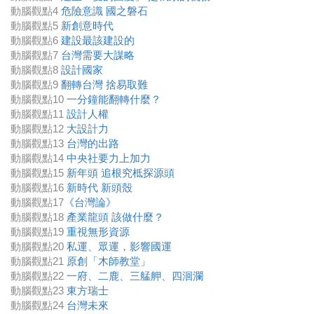
動腦觀點4
危險意識 國之磐石
動腦觀點5
新創意時代
動腦觀點6
建設最該建設的
動腦觀點7
台灣需要大謀略
動腦觀點8
設計國家
動腦觀點9
翻轉台灣 捨易取難
動腦觀點10
一分鐘能翻轉什麼？
動腦觀點11
設計人權
動腦觀點12
大設計力
動腦觀點13
台灣的出路
動腦觀點14
中央社要力上加力
動腦觀點15
新年頭 追根究柢探源頭
動腦觀點16
新時代 新頭殼
動腦觀點17
《台灣論》
動腦觀點18
產業龍頭 該做什麼？
動腦觀點19
重視無形資源
動腦觀點20
私運、眾運，影響國運​
動腦觀點21
原創「木師教堂」
動腦觀點22
一府、二鹿、三艋舺、四洄瀾
動腦觀點23
東方瑞士
動腦觀點24
台灣未來