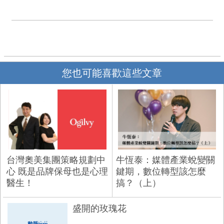
您也可能喜歡這些文章
台灣奧美集團策略規劃中
牛恆泰：媒體產業蛻變關
心 既是品牌保母也是心理
鍵期，數位轉型該怎麼
醫生！
搞？（上）
盛開的玫瑰花