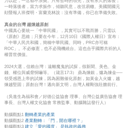
力以赴，一念都不浪費。只有暫時的領先，沒有永久的落後；
一時落後者，當力求振作，傾聽民意，改弦易轍。美國開國元
勛暨報人班傑明・富蘭克林說：沒有準備，你已在準備失敗。
真金的台灣 越煉越原創
中國真心要統一「中華民國」，其實可以不戰而勝，只需以
《原創》思維；只要在今年，12月10日《國際人權日》宣布：
「中華人民共和國，簡稱中華民國。同時，PRC亦可稱
ROC」。不必修憲，也不必飛機繞台。這也合乎國際共祈的人
權普世價值。
2024大選，信賴台灣：遠離魔鬼的試探，假新聞、美色、金
錢、權位與威脅恫嚇等。（箴言17:3） 鼎為煉銀，爐為煉金──
領受感恩上帝的試煉，因為困難催化原創，如黃金入火爐，越
煉越堅固；原創台灣！邁向新文明，台灣人權剛強壯膽前行。
（吳進生為福和會／好德公益協會 理事、台灣公益廣告協會 理
事長、台灣人權文化協會 常務監事、動腦雜誌發行人）
動腦觀點1
翻轉產業的產業
動腦觀點2
產業翻轉：「門，開在哪裡？」
動腦觀點3
建立「愛的國度」 是執政的義務