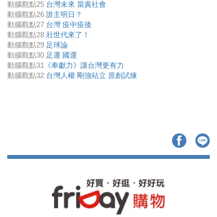
動腦觀點25
台灣未來 當責社會
動腦觀點26
誰主明日？
動腦觀點27
台灣 疫中疫後
動腦觀點28
壯世代來了！
動腦觀點29
足球論
動腦觀點30
足運 國運
動腦觀點31
《奉獻力》讓台灣更有力
動腦觀點32
台灣人權 剛強站立 原創試煉