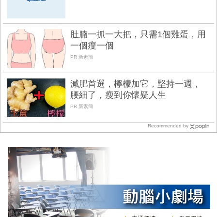
肚腩一抓一大把，只需1個雞蛋，用
一個瘦一個
PR 新素簡
減肥首選，檸檬加它，堅持一週，
腰細了，瘦到你懷疑人生
PR 新素簡
Recommended by