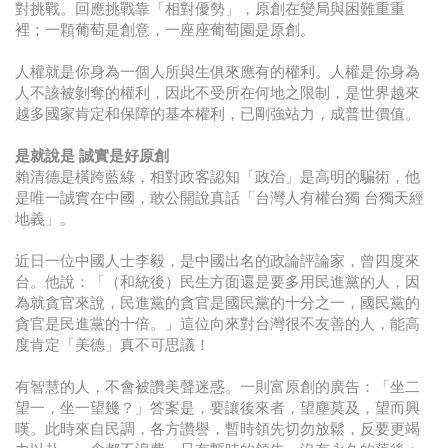
對挑戰。回應挑戰靠「相對優勢」，原創在變局與困難重重
裡；一顆葡萄是創意，一座座葡萄園是原創。
人權就是你身為一個人所與生俱來應有的權利。人權是你身為
人不該被剝奪的權利，因此不受所在何地之限制，是世界越來
越多國家肯定和保障的基本權利，已剛強站力，成普世價值。
是就說是 誠實是好原創
賴清德是橫跨藍綠，相對政客認知「政治」是高明的騙術，他
是唯一誠實在中國，敢公開說真話「台灣人有權台獨 台獨天經
地義」。
近日一位中國人士李毅，是中國出名的政論評論家，曾四度來
台。他說：「（和統後）民生方面還是要多用民進黨的人，因
為就貪官來說，民進黨的貪官是國民黨的十分之一，國民黨的
貪官是民進黨的十倍。」這位向來對台灣很不友善的人，能高
度肯定「美德」真不可思議！
有智慧的人，不會被讚美聲迷惑。一則富原創的廣告：「坐二
望一，坐一望幾？」答案是，要讓後來者，望塵莫及，望而興
嘆。此時來自民調，各方讚譽，暫時領先切勿放鬆，反要更竭