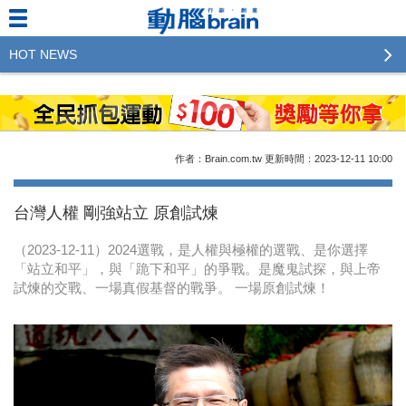
HOT NEWS
2023行銷傳播傑出貢獻獎 啟動徵件！期許參賽作品
更創新及具影響力
2022行銷傳播傑出貢獻獎得獎名單揭曉，近400位行
作者：Brain.com.tw
更新時間：2023-12-11
10:00
銷傳播人共襄盛舉！The Winners of 2022《Brain》
Excellence Agency& Advertiser of the year
台灣人權 剛強站立 原創試煉
LINE 推出「AI 肖像」新功能 體驗專業棚拍的高質
（2023-12-11）2024選戰，是人權與極權的選戰、是你選擇
感美照
「站立和平」，與「跪下和平」的爭戰。是魔鬼試探，與上帝
試煉的交戰、一場真假基督的戰爭。 一場原創試煉！
2023台灣民生快消品牌排行 14億次國民消費揭曉品
牌足跡贏家
域動行銷公布人事異動
CSD中衛營運長張德成：中衛跳脫框架 玩出口罩新