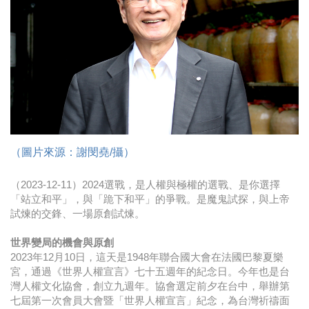
時尚
金獎的代價 牛恆泰：沒人知道我失去什麼！
台灣百事食品 注重品牌體驗創造差異化
黃麗萍：媒體代理商有幫客戶升級的責任！
牛恆泰：媒體產業蛻變關鍵期，數位轉型該怎麼
搞？（上）
（圖片來源：謝閔堯/攝）
（2023-12-11）2024選戰，是人權與極權的選戰、是你選擇
「站立和平」，與「跪下和平」的爭戰。是魔鬼試探，與上帝
試煉的交鋒、一場原創試煉。
世界變局的機會與原創
2023年12月10日，這天是1948年聯合國大會在法國巴黎夏樂
宮，通過《世界人權宣言》七十五週年的紀念日。今年也是台
灣人權文化協會，創立九週年。協會選定前夕在台中，舉辦第
七屆第一次會員大會暨「世界人權宣言」紀念，為台灣祈禱面