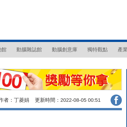
動館
動腦雜誌館
動腦創意庫
獨特觀點
產
作者：丁菱娟
更新時間：2022-08-05
00:51