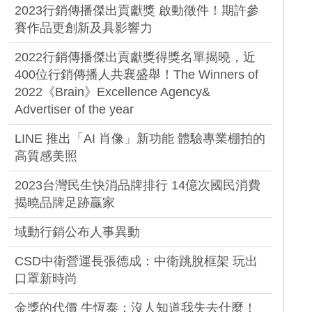
2023行銷傳播傑出貢獻獎 啟動徵件！期許參
賽作品更創新及具影響力
2022行銷傳播傑出貢獻獎得獎名單揭曉，近
400位行銷傳播人共襄盛舉！The Winners of
2022《Brain》Excellence Agency&
Advertiser of the year
LINE 推出「AI 肖像」新功能 體驗專業棚拍的
高質感美照
2023台灣民生快消品牌排行 14億次國民消費
揭曉品牌足跡贏家
域動行銷公布人事異動
CSD中衛營運長張德成：中衛跳脫框架 玩出
口罩新時尚
金獎的代價 牛恆泰：沒人知道我失去什麼！