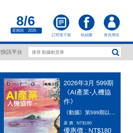
8/6
星期四
2026
訂閱電子報
粉絲團
會員專區
業快訊平台
2026年3月 599期
《AI產業-人機協
作》
《動腦》第599期以「AI產業：人機協作」為封面故事，探討AI從「造夢期」邁入「落地應用」的關鍵變革。本期深入剖析2026年AI產業全景，涵蓋代理型AI（Agentic AI）如何重塑顧客旅程、企業導入實戰指南及風險治理。透過專家觀點，解構從智慧金融到行銷流程的自動化轉型，並探討「人機協作」模式下，行銷人如何從軟體操作者轉變為AI指揮官，在矽基與碳基共存的時代，將算力轉化為驅動企業長期成長的關鍵動能，打造更有溫度的未來生活。
原 價 : NT$180
優惠價 : NT$180