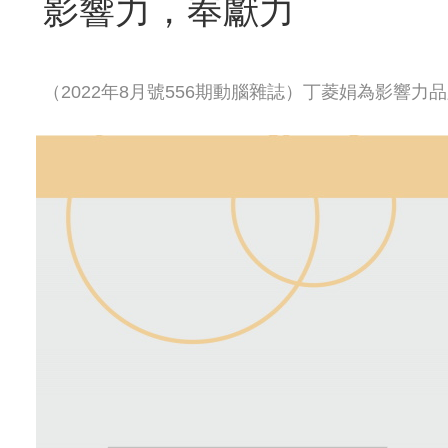
影響力，奉獻力
（2022年8月號556期動腦雜誌）丁菱娟為影響力