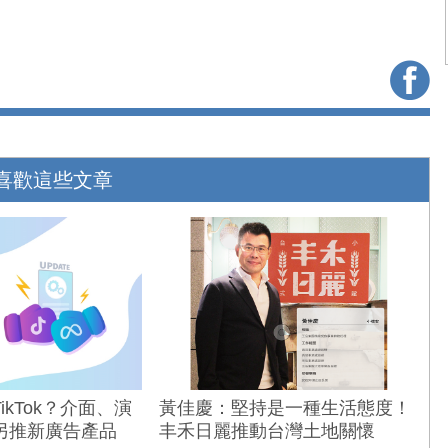
喜歡這些文章
kTok？介面、演
黃佳慶：堅持是一種生活態度！
另推新廣告產品
丰禾日麗推動台灣土地關懷