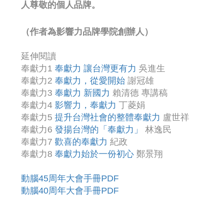
人尊敬的個人品牌。
（作者為影響力品牌學院創辦人）
延伸閱讀
奉獻力1
奉獻力 讓台灣更有力
吳進生
奉獻力2
奉獻力，從愛開始
謝冠雄
奉獻力3
奉獻力 新國力
賴清德 專講稿
奉獻力4
影響力，奉獻力
丁菱娟
奉獻力5
提升台灣社會的整體奉獻力
盧世祥
奉獻力6
發揚台灣的「奉獻力」
林逸民
奉獻力7
歡喜的奉獻力
紀政
奉獻力8
奉獻力始於一份初心
鄭景翔
動腦45周年大會手冊PDF
動腦40周年大會手冊PDF