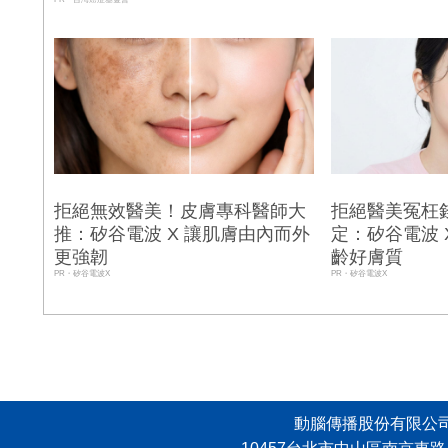
拒絕無效醫美！皮膚專科醫師大
拒絕醫美冤枉
推：矽谷電波 X 讓肌膚由內而外
定：矽谷電波 
更強韌
齡好膚質
PR・矽谷電波X
PR・矽谷電波X
N
動腦傳播股份有限公司 版權所有，