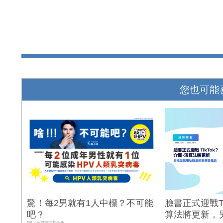
您也可能
驚！每2男就有1人中標？不可能
臉書正式迎戰Ti
吧？
算法將更新，
PR・台灣癌症基金會