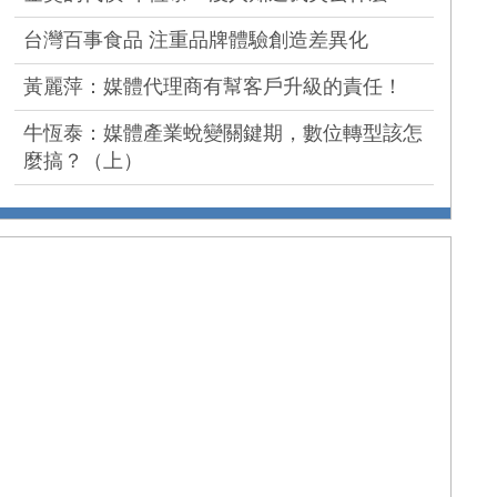
台灣百事食品 注重品牌體驗創造差異化
黃麗萍：媒體代理商有幫客戶升級的責任！
牛恆泰：媒體產業蛻變關鍵期，數位轉型該怎
麼搞？（上）