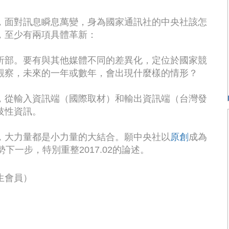
，面對訊息瞬息萬變，身為國家通訊社的中央社該怎
，至少有兩項具體革新：
析部。要有與其他媒體不同的差異化，定位於國家競
觀察，未來的一年或數年，會出現什麼樣的情形？
，從輸入資訊端（國際取材）和輸出資訊端（台灣發
技性資訊。
，大力量都是小力量的大結合。願中央社以
原創
成為
勢下一步，特別重整2017.02的論述。
生會員）