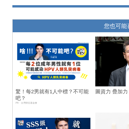
您也可能
驚！每2男就有1人中標？不可能
圖資力 疊加力
吧？
PR・台灣癌症基金會