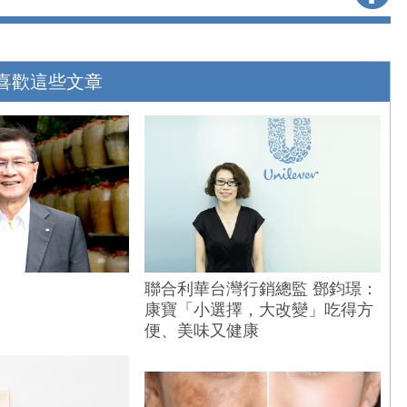
喜歡這些文章
聯合利華台灣行銷總監 鄧鈞璟：
康寶「小選擇，大改變」吃得方
便、美味又健康