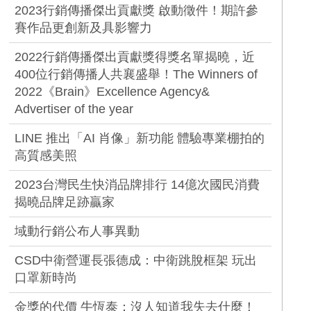
2023行銷傳播傑出貢獻獎 啟動徵件！期許參
賽作品更創新及具影響力
2022行銷傳播傑出貢獻獎得獎名單揭曉，近
400位行銷傳播人共襄盛舉！The Winners of
2022《Brain》Excellence Agency&
Advertiser of the year
LINE 推出「AI 肖像」新功能 體驗專業棚拍的
高質感美照
2023台灣民生快消品牌排行 14億次國民消費
揭曉品牌足跡贏家
域動行銷公布人事異動
CSD中衛營運長張德成：中衛跳脫框架 玩出
口罩新時尚
金獎的代價 牛恆泰：沒人知道我失去什麼！