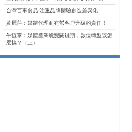
台灣百事食品 注重品牌體驗創造差異化
黃麗萍：媒體代理商有幫客戶升級的責任！
牛恆泰：媒體產業蛻變關鍵期，數位轉型該怎
麼搞？（上）