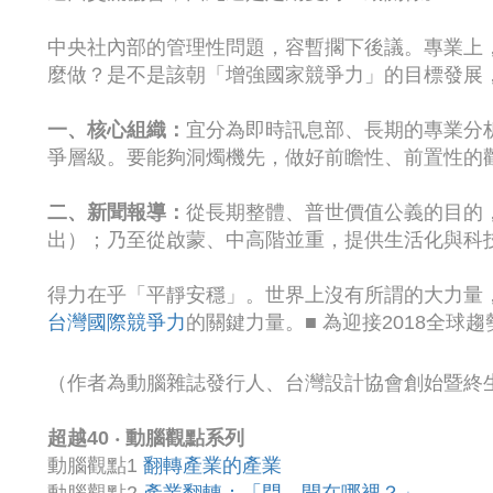
中央社內部的管理性問題，容暫擱下後議。專業上
麼做？是不是該朝「增強國家競爭力」的目標發展
一、核心組織：
宜分為即時訊息部、長期的專業分
爭層級。要能夠洞燭機先，做好前瞻性、前置性的
二、新聞報導：
從長期整體、普世價值公義的目的
出）；乃至從啟蒙、中高階並重，提供生活化與科
得力在乎「平靜安穩」。世界上沒有所謂的大力量
台灣國際競爭力
的關鍵力量。■ 為迎接2018全球趨
（作者為動腦雜誌發行人、台灣設計協會創始暨終
超越40 ‧ 動腦觀點系列
動腦觀點1
翻轉產業的產業
動腦觀點2
產業翻轉：「門，開在哪裡？」