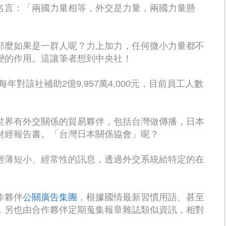
名言：「兩國力量相等，外交是力量，兩國力量懸
那麼如果是一群人呢？力上加力，任何微小力量都不
變的作用。這讓筆者想到中央社！
年對該社補助2億9,957萬4,000元，目前員工人數
世界有外交關係的貿易夥伴，包括台灣做傳播，日本
財經報告書。「台灣日本關係協會」呢？
輕薄短小、經常性的訊息，透過外交系統給特定的在
作夥伴
公關廣告集團
，根據國情最新習慣用語、甚至
，另也由合作夥伴定期蒐集報章雜誌類似資訊，相對