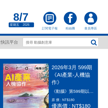
8/7
星期五
2026
訂閱電子報
粉絲團
會員專區
業快訊平台
2026年3月 599期
《AI產業-人機協
作》
《動腦》第599期以「AI產業：人機協作」為封面故事，探討AI從「造夢期」邁入「落地應用」的關鍵變革。本期深入剖析2026年AI產業全景，涵蓋代理型AI（Agentic AI）如何重塑顧客旅程、企業導入實戰指南及風險治理。透過專家觀點，解構從智慧金融到行銷流程的自動化轉型，並探討「人機協作」模式下，行銷人如何從軟體操作者轉變為AI指揮官，在矽基與碳基共存的時代，將算力轉化為驅動企業長期成長的關鍵動能，打造更有溫度的未來生活。
原 價 : NT$180
優惠價 : NT$180