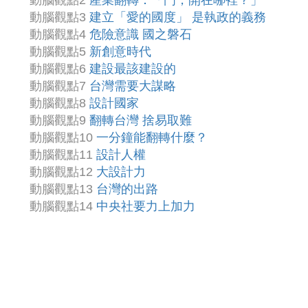
動腦觀點3
建立「愛的國度」 是執政的義務
動腦觀點4
危險意識 國之磐石
動腦觀點5
新創意時代
動腦觀點6
建設最該建設的
動腦觀點7
台灣需要大謀略
動腦觀點8
設計國家
動腦觀點9
翻轉台灣 捨易取難
動腦觀點10
一分鐘能翻轉什麼？
動腦觀點11
設計人權
動腦觀點12
大設計力
動腦觀點13
台灣的出路
動腦觀點14
中央社要力上加力