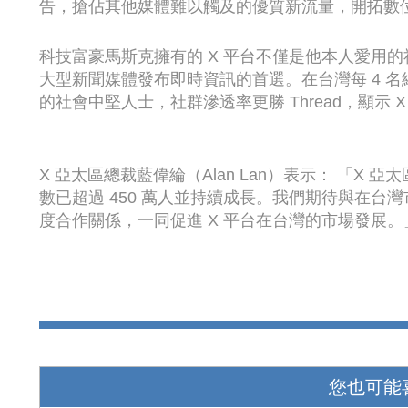
告，搶佔其他媒體難以觸及的優質新流量，開拓數
科技富豪馬斯克擁有的 X 平台不僅是他本人愛用
大型新聞媒體發布即時資訊的首選。在台灣每 4 名網友就有
的社會中堅人士，社群滲透率更勝 Thread，顯示 
X 亞太區總裁藍偉綸（Alan Lan）表示： 「X
數已超過 450 萬人並持續成長。我們期待與在
度合作關係，一同促進 X 平台在台灣的市場發展。
您也可能