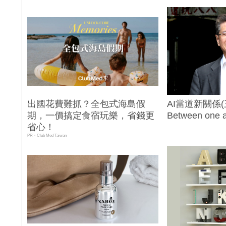
出國花費難抓？全包式海島假
AI當道新關係(
期，一價搞定食宿玩樂，省錢更
Between one a
省心！
PR・Club Med Taiwan