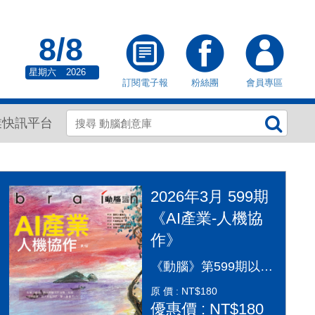
8/8
星期六
2026
訂閱電子報
粉絲團
會員專區
業快訊平台
2026年3月 599期
《AI產業-人機協
作》
《動腦》第599期以「AI產業：人機協作」為封面故事，探討AI從「造夢期」邁入「落地應用」的關鍵變革。本期深入剖析2026年AI產業全景，涵蓋代理型AI（Agentic AI）如何重塑顧客旅程、企業導入實戰指南及風險治理。透過專家觀點，解構從智慧金融到行銷流程的自動化轉型，並探討「人機協作」模式下，行銷人如何從軟體操作者轉變為AI指揮官，在矽基與碳基共存的時代，將算力轉化為驅動企業長期成長的關鍵動能，打造更有溫度的未來生活。
原 價 : NT$180
優惠價 : NT$180