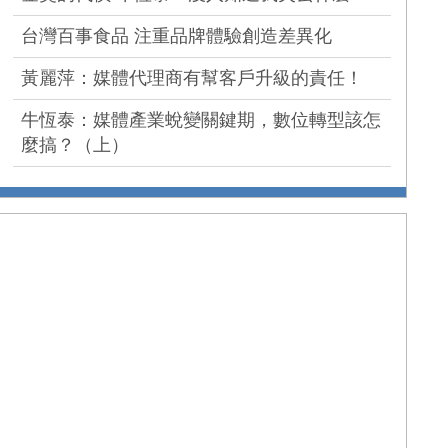
台灣百事食品 注重品牌體驗創造差異化
黃麗萍：媒體代理商有幫客戶升級的責任！
牛恆泰：媒體產業蛻變關鍵期，數位轉型該怎
麼搞？（上）