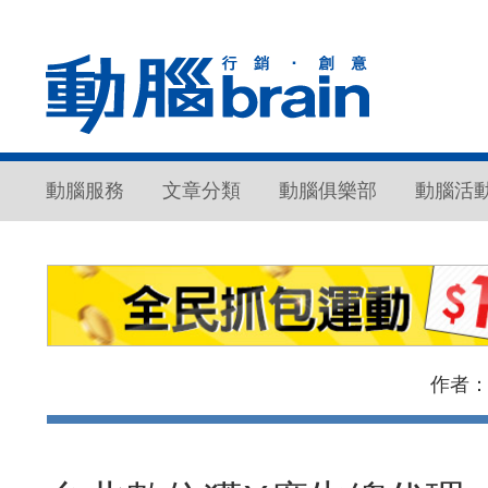
動腦服務
文章分類
動腦俱樂部
動腦活
作者：br