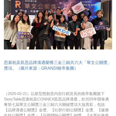
時尚
金獎的代價 牛恆泰：沒人知道我失去什麼！
台灣百事食品 注重品牌體驗創造差異化
黃麗萍：媒體代理商有幫客戶升級的責任！
牛恆泰：媒體產業蛻變關鍵期，數位轉型該怎麼
搞？（上）
思索柏及凱思品牌溝通榮獲三金三銅共六大「華文公關獎」
獎項。（圖片來源：GRANDI格帝集團）
（2025-02-21）以新型態創意內容行銷見長的格帝集團旗下
StoryTable思索柏及CONNEX凱思品牌溝通，於2025年開春勇
奪第七屆華文公關獎三金三銅六大關鍵獎項大放異彩，包括
【品牌溝通公關獎】金獎、【社群行銷公關獎】金獎、【健康
生技公關獎】金獎；【品牌體驗公關獎】銅獎、【企業社會責