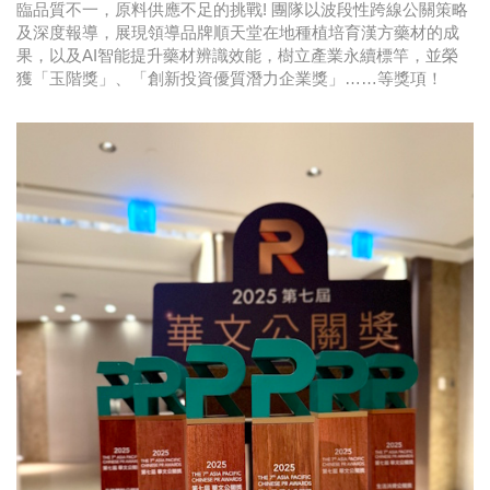
臨品質不一，原料供應不足的挑戰! 團隊以波段性跨線公關策略
及深度報導，展現領導品牌順天堂在地種植培育漢方藥材的成
果，以及AI智能提升藥材辨識效能，樹立產業永續標竿，並榮
獲「玉階獎」、「創新投資優質潛力企業獎」……等獎項！