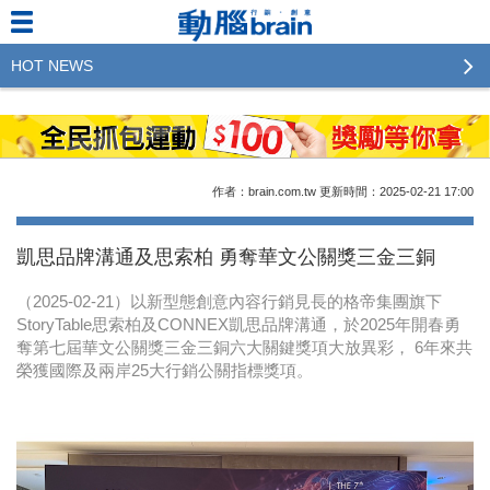
HOT NEWS
2023行銷傳播傑出貢獻獎 啟動徵件！期許參賽作品
更創新及具影響力
2022行銷傳播傑出貢獻獎得獎名單揭曉，近400位行
作者：brain.com.tw
更新時間：2025-02-21
17:00
銷傳播人共襄盛舉！The Winners of 2022《Brain》
Excellence Agency& Advertiser of the year
凱思品牌溝通及思索柏 勇奪華文公關獎三金三銅
LINE 推出「AI 肖像」新功能 體驗專業棚拍的高質
（2025-02-21）以新型態創意內容行銷見長的格帝集團旗下
感美照
StoryTable思索柏及CONNEX凱思品牌溝通，於2025年開春勇
奪第七屆華文公關獎三金三銅六大關鍵獎項大放異彩， 6年來共
2023台灣民生快消品牌排行 14億次國民消費揭曉品
榮獲國際及兩岸25大行銷公關指標獎項。
牌足跡贏家
域動行銷公布人事異動
CSD中衛營運長張德成：中衛跳脫框架 玩出口罩新