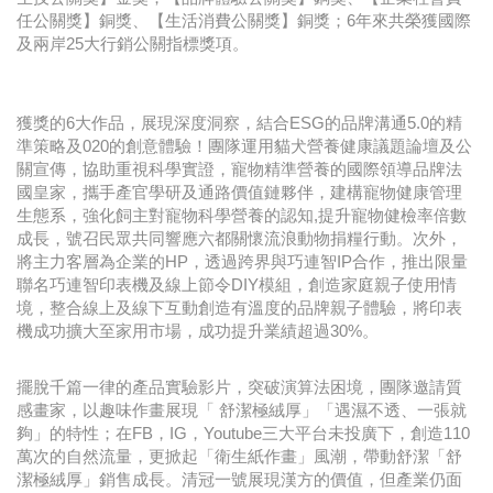
任公關獎】銅獎、【生活消費公關獎】銅獎；6年來共榮獲國際
及兩岸25大行銷公關指標獎項。
獲獎的6大作品，展現深度洞察，結合ESG的品牌溝通5.0的精
準策略及020的創意體驗！團隊運用貓犬營養健康議題論壇及公
關宣傳，協助重視科學實證，寵物精準營養的國際領導品牌法
國皇家，攜手產官學研及通路價值鏈夥伴，建構寵物健康管理
生態系，強化飼主對寵物科學營養的認知,提升寵物健檢率倍數
成長，號召民眾共同響應六都關懷流浪動物捐糧行動。次外，
將主力客層為企業的HP，透過跨界與巧連智IP合作，推出限量
聯名巧連智印表機及線上節令DIY模組，創造家庭親子使用情
境，整合線上及線下互動創造有溫度的品牌親子體驗，將印表
機成功擴大至家用市場，成功提升業績超過30%。
擺脫千篇一律的產品實驗影片，突破演算法困境，團隊邀請質
感畫家，以趣味作畫展現「 舒潔極絨厚」「遇濕不透、一張就
夠」的特性；在FB，IG，Youtube三大平台未投廣下，創造110
萬次的自然流量，更掀起「衛生紙作畫」風潮，帶動舒潔「舒
潔極絨厚」銷售成長。清冠一號展現漢方的價值，但產業仍面