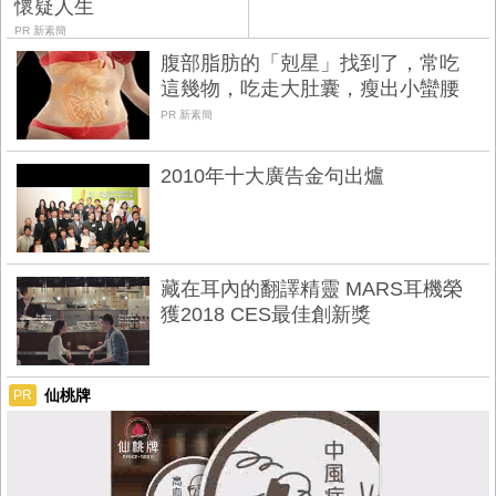
懷疑人生
PR 新素簡
腹部脂肪的「剋星」找到了，常吃
這幾物，吃走大肚囊，瘦出小蠻腰
PR 新素簡
2010年十大廣告金句出爐
藏在耳內的翻譯精靈 MARS耳機榮
獲2018 CES最佳創新獎
仙桃牌
PR