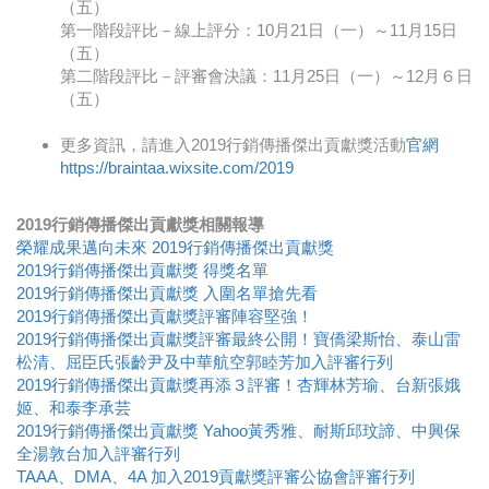
（五）
第一階段評比－線上評分：10月21日（一）～11月15日
（五）​
第二階段評比－評審會決議：11月25日（一）～12月６日
（五）
更多資訊，請進入2019行銷傳播傑出貢獻獎活動
官網
https://braintaa.wixsite.com/2019
2019行銷傳播傑出貢獻獎相關報導
榮耀成果邁向未來 2019行銷傳播傑出貢獻獎
2019行銷傳播傑出貢獻獎 得獎名單
2019行銷傳播傑出貢獻獎 入圍名單搶先看
2019行銷傳播傑出貢獻獎評審陣容堅強！
2019行銷傳播傑出貢獻獎評審最終公開！寶僑梁斯怡、泰山雷
松清、屈臣氏張齡尹及中華航空郭睦芳加入評審行列
2019行銷傳播傑出貢獻獎再添３評審！杏輝林芳瑜、台新張娥
姬、和泰李承芸
2019行銷傳播傑出貢獻獎 Yahoo黃秀雅、耐斯邱玟諦、中興保
全湯敦台加入評審行列
TAAA、DMA、4A 加入2019貢獻獎評審公協會評審行列