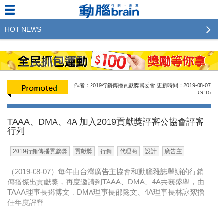
HOT NEWS
2023行銷傳播傑出貢獻獎 啟動徵件！期許參賽作品
更創新及具影響力
2022行銷傳播傑出貢獻獎得獎名單揭曉，近400位行
作者：2019行銷傳播貢獻獎籌委會
更新時間：2019-08-07
銷傳播人共襄盛舉！The Winners of 2022《Brain》
09:15
Excellence Agency& Advertiser of the year
TAAA、DMA、4A 加入2019貢獻獎評審公協會評審
LINE 推出「AI 肖像」新功能 體驗專業棚拍的高質
行列
感美照
2019行銷傳播貢獻獎
貢獻獎
行銷
代理商
設計
廣告主
2023台灣民生快消品牌排行 14億次國民消費揭曉品
牌足跡贏家
（2019-08-07）每年由台灣廣告主協會和動腦雜誌舉辦的行銷
傳播傑出貢獻獎，再度邀請到TAAA、DMA、4A共襄盛舉，由
域動行銷公布人事異動
TAAA理事長鄧博文，DMA理事長邵懿文、4A理事長林詠絮擔
任年度評審
CSD中衛營運長張德成：中衛跳脫框架 玩出口罩新