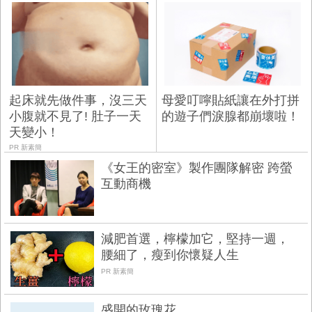
起床就先做件事，沒三天
母愛叮嚀貼紙讓在外打拼
小腹就不見了! 肚子一天
的遊子們淚腺都崩壞啦！
天變小！
PR 新素簡
《女王的密室》製作團隊解密 跨螢
互動商機
減肥首選，檸檬加它，堅持一週，
腰細了，瘦到你懷疑人生
PR 新素簡
盛開的玫瑰花