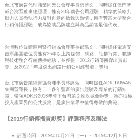
台北市廣告代理商業同業公會理事長鄧博文，同時擔任偉門智
威台灣區董事總經理，擁有20年廣告公司經驗，精準的策略判
斷力與貫徹執行力及對創意的敏銳與熱情，擁有豐富大型整合
行銷傳播經驗，成為協助品牌建立與商品銷售最佳代表。
台灣數位媒體應用暨行銷協會理事長邵懿文，同時擔任電通安
吉斯集團數位長擁有25年以上跨媒體、網路、社群行銷、數據
與技術整合行銷傳播經驗，並獲得「2012行銷傳播傑出貢獻
獎」及2012「年度傑出網路行銷公司經營者」獎項。
台北市廣告業經營協會理事長林詠絮，同時擔任ADK TAIWAN
集團營運長，擁有二十多年豐富的廣告經驗及專業的行銷知
識，帶領ADK於2016年奪下台灣第２座坎城金獅獎，她亦積極
投入產業界的公共服務，是廣告業界中值得尊敬的典範。
【2019行銷傳播貢獻獎】評選程序及辦法
評選時間：2019年10月21日（一）～2019年12月６日