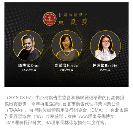
時尚
金獎的代價 牛恆泰：沒人知道我失去什麼！
台灣百事食品 注重品牌體驗創造差異化
黃麗萍：媒體代理商有幫客戶升級的責任！
牛恆泰：媒體產業蛻變關鍵期，數位轉型該怎麼
搞？（上）
（2019-08-07）由台灣廣告主協會和動腦雜誌舉辦的行銷傳播
傑出貢獻獎，今年再度邀請到台北市廣告代理商業同業公會
（TAAA）、台灣數位媒體應用暨行銷協會（DMA）、台北市廣
告業經營協會（4A）共襄盛舉，並由TAAA理事長鄧博文、
DMA理事長邵懿文、4A理事長林詠絮擔任年度評審。