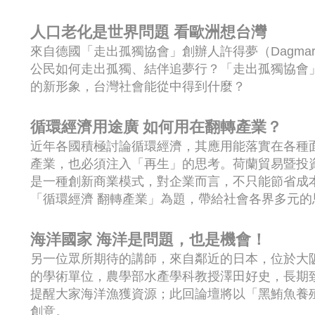
人口老化是世界問題
看歐洲想台灣
來自德國「走出孤獨協會」創辦人許得夢（Dagmar
公民如何走出孤獨、結伴追夢行？「走出孤獨協會
的新形象，台灣社會能從中得到什麼？
循環經濟用途廣
如何用在翻轉產業？
近年各國積極討論循環經濟，其應用能落實在各種
產業，也必須注入「再生」的思考。荷蘭貿易暨投資辦事
是一種創新商業模式，對企業而言，不只能節省成
「循環經濟 翻轉產業」為題，帶給社會各界多元的
海洋國家
海洋是問題，也是機會！
另一位眾所期待的講師，來自鄰近的日本，位於大
的學術單位，農學部水產學科教授澤田好史，長期
提醒大家海洋漁獲資源；此回論壇將以「黑鮪魚養
創意。