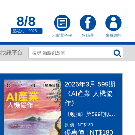
8/8
星期六
2026
訂閱電子報
粉絲團
會員專區
業快訊平台
2026年3月 599期
《AI產業-人機協
作》
《動腦》第599期以「AI產業：人機協作」為封面故事，探討AI從「造夢期」邁入「落地應用」的關鍵變革。本期深入剖析2026年AI產業全景，涵蓋代理型AI（Agentic AI）如何重塑顧客旅程、企業導入實戰指南及風險治理。透過專家觀點，解構從智慧金融到行銷流程的自動化轉型，並探討「人機協作」模式下，行銷人如何從軟體操作者轉變為AI指揮官，在矽基與碳基共存的時代，將算力轉化為驅動企業長期成長的關鍵動能，打造更有溫度的未來生活。
原 價 : NT$180
優惠價 : NT$180