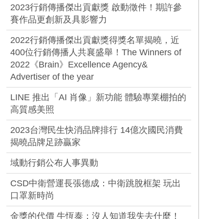
2023行銷傳播傑出貢獻獎 啟動徵件！期許參
賽作品更創新及具影響力
2022行銷傳播傑出貢獻獎得獎名單揭曉，近
400位行銷傳播人共襄盛舉！The Winners of
2022《Brain》Excellence Agency&
Advertiser of the year
LINE 推出「AI 肖像」新功能 體驗專業棚拍的
高質感美照
2023台灣民生快消品牌排行 14億次國民消費
揭曉品牌足跡贏家
域動行銷公布人事異動
CSD中衛營運長張德成：中衛跳脫框架 玩出
口罩新時尚
金獎的代價 牛恆泰：沒人知道我失去什麼！