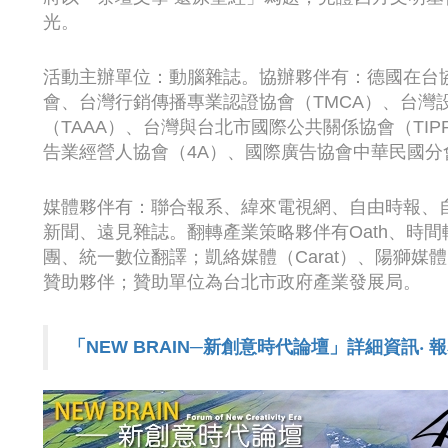
光。
活動主辦單位：動腦雜誌。協辦夥伴有：德國在台協
會、台灣行銷傳播專業認證協會（TMCA）、台灣
（TAAA）、台灣與台北市國際公共關係協會（TI
告業經營人協會（4A）、國際廣告協會中華民國分會
媒體夥伴有：聯合報系、緯來電視網、自由時報、自
新聞、遠見雜誌。翻轉產業策略夥伴有Oath、時
團、統一數位翻譯；凱絡媒體（Carat）、陽獅媒體（P
贊助夥伴；贊助單位為台北市政府產業發展局。
「NEW BRAIN─新創意時代論壇」詳細資訊‧ 