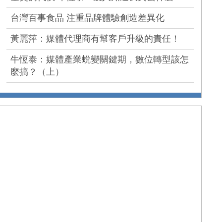
台灣百事食品 注重品牌體驗創造差異化
黃麗萍：媒體代理商有幫客戶升級的責任！
牛恆泰：媒體產業蛻變關鍵期，數位轉型該怎
麼搞？（上）