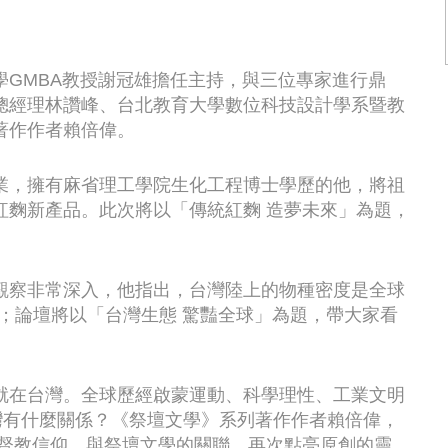
GMBA教授謝冠雄擔任主持，與三位專家進行鼎
總經理林讚峰、台北教育大學數位科技設計學系暨教
著作作者賴倍偉。
業，擁有麻省理工學院生化工程博士學歷的他，將祖
紅麴新產品。此次將以「傳統紅麴 造夢未來」為題，
觀察非常深入，他指出，台灣陸上的物種密度是全球
倍；論壇將以「台灣生態 驚豔全球」為題，帶大家看
就在台灣。全球歷經啟蒙運動、科學理性、工業文明
灣有什麼關係？《祭壇文學》系列著作作者賴倍偉，
基督教信仰，與祭壇文學的關聯，再次點亮原創的靈