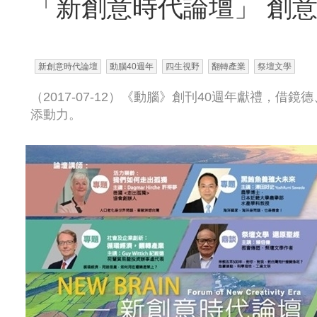
「新創意時代論壇」 創
新創意時代論壇
動腦40週年
四生視野
翻轉產業
祭壇文學
（2017-07-12）《動腦》創刊40週年獻禮，
添動力。