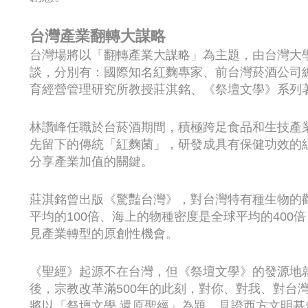
台灣產業翻轉大謀略
台灣場將以「翻轉產業大謀略」為主題，由台灣大學
談，分別有：國際知名紅麴專家、前台灣菸酒公司
育經營管理研究所教授莊淇銘、《祭壇文學》系列
林讚峰任職於台菸酒期間，積極跨足食品和生技產
先留下的傳統「紅麴菌」，研發成具有保健功效的
分享產業加值的關鍵。
莊淇銘曾出版《驚豔台灣》，對台灣特有種生物的
平均的100倍、海上的物種密度是全球平均的400
見產業轉型的原創性機會。
《聖經》起源不在台灣，但《祭壇文學》的發源地
後，宗教改革滿500年的此刻，對你、對我、對台
將以「祭壇文學 還原聖經」為題，見證西方文明