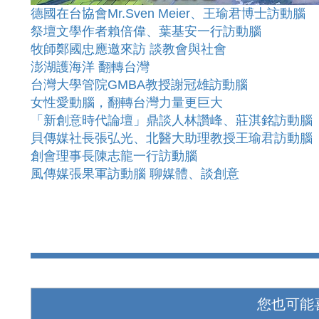
德國在台協會Mr.Sven Meier、王瑜君博士訪動腦
祭壇文學作者賴倍偉、葉基安一行訪動腦
牧師鄭國忠應邀來訪 談教會與社會​
澎湖護海洋 翻轉台灣
台灣大學管院GMBA教授謝冠雄訪動腦
女性愛動腦，翻轉台灣力量更巨大​
「新創意時代論壇」鼎談人林讚峰、莊淇銘訪動腦
貝傳媒社長張弘光、北醫大助理教授王瑜君訪動腦
創會理事長陳志龍一行訪動腦
風傳媒張果軍訪動腦 聊媒體、談創意
您也可能