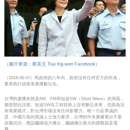
時尚
金獎的代價 牛恆泰：沒人知道我失去什麼！
台灣百事食品 注重品牌體驗創造差異化
黃麗萍：媒體代理商有幫客戶升級的責任！
牛恆泰：媒體產業蛻變關鍵期，數位轉型該怎麼
搞？（上）
（圖片來源：蔡英文 Tsai Ing-wen Facebook）
（2016-06-07）馬政府的八年內，政府沒有任何官方的作為，
要來執行或推進廣播數位化。
台灣的廣播依然是AM、FM和短波SW（Short Wave）的局面，
都是類比訊號。短波SW在工程技術上沒有數位未來，也因為沒
有商業模式，對台灣市場沒有任何影響力。唯一引起爭議的
是，中國方面的異議人士強力要求，台灣的中央廣播電台不要
自廢武功，應該繼續強力播出，繼續播出最大的挑戰就是電
費。