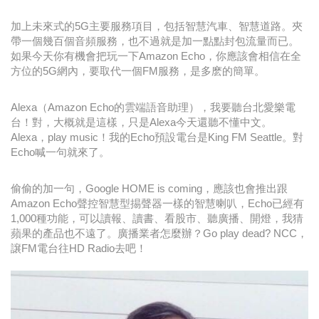
加上未來式的5G主要服務項目，包括智慧汽車、智慧道路。夾
帶一個幾百個音頻服務，也不過就是加一點點封包流量而已。
如果今天你有機會把玩一下Amazon Echo，你應該會相信在全
方位的5G網內，要取代一個FM服務，是多麽的簡單。
Alexa（Amazon Echo的雲端語音助理），我要聽台北愛樂電
台！對，大概就是這樣，只是Alexa今天還聽不懂中文。
Alexa，play music！我的Echo預設電台是King FM Seattle。對
Echo喊一句就來了。
偷偷的加一句，Google HOME is coming，應該也會推出跟
Amazon Echo聲控智慧型掦聲器一樣的智慧喇叭，Echo已經有
1,000種功能，可以讀報、讀書、看股市、聽廣播、開燈，我猜
蘋果的產品也不遠了。廣播業者怎麼辦？Go play dead? NCC，
譲FM電台往HD Radio去吧！