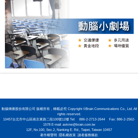
N
動腦傳播股份有限公司 版權所有，轉載必究 Copyright ©Brain Communications Co., Ltd. All
rights reserved.
10457台北市中山區南京東路二段100號12樓
Tel:
886-2-2713-2644
Fax: 886-2-2562-
1578 E-mail:
askme@brain.com.tw
12F, No.100, Sec.2, Nanking E. Rd., Taipei, Taiwan 10457
著作權聲明
隱私權政策
讀者服務條款