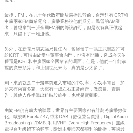
最後，FM，在九十年代政府開放廣播民營前，台灣只有lCRT和
中廣兩家FM商業電台，廣播業務被他們瓜分。民營的AM業
者，曾經拿到一張全國FM網的籌設許可，但是沒有真正做起
來，只留下了一堆遺憾。
另外，在新聞局胡志強局長任內，曾經發了一張正式籌設許可
給lCRT，可惜由於當年董事會內鬥，也沒有開播，造成今天依
舊還是ICRT和中廣兩家全國業者的局面；但是，他們一年能掌
握的廣告預算，和上個世紀來比，真的是少太多了。
剩下來的就是二十幾年前進入市場的中功率、小功率電台，加
起來有兩百多家。大概有一成左右正常經營，做節目、賣廣
告，其他人多半靠出租時段維生，也就是賣藥啦。
由於FM仍有廣大的聽眾，世界各主要國家都有計劃將廣播數位
化。歐規叫Eureka147, 或者DAB（數位聲音廣播，Digital Audio
Broadcasting）/DMB. 利用VHF（Very High Frequency）無線
電視台升級留下的頻率，歐洲主要國家都順利的開播，英國最