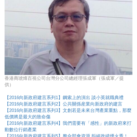
香港商琥烽百視公司台灣分公司總經理張成軍（張成軍／提
供）
【2016向新政府建言系列1】鋼索上的演出 談小英就職典禮
【2016向新政府
建言
系列2】公共關係産業向新政府的建言
【2016向新政府
建言
系列3】文創若是未來台灣產業重點，那麼
低價將是最大的致命傷
【2016向新政府建言系列4】我們需要有「感性」的新政府來打
動數位行銷產業​
【2016向新政府建言系列5】整合部會資源 拒絕政績煙火秀！