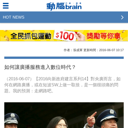
HOT NEWS
2023行銷傳播傑出貢獻獎 啟動徵件！期許參賽作品
更創新及具影響力
2022行銷傳播傑出貢獻獎得獎名單揭曉，近400位行
作者：張成軍
更新時間：2016-06-07
10:17
銷傳播人共襄盛舉！The Winners of 2022《Brain》
Excellence Agency& Advertiser of the year
如何讓廣播服務進入數位時代？
LINE 推出「AI 肖像」新功能 體驗專業棚拍的高質
（2016-06-07）【2016向新政府建言系列14】對央廣而言，如
感美照
何在網路廣播，或在短波SW上做一取捨，是一個很頭痛的問
題。我的預測：走網路吧。
2023台灣民生快消品牌排行 14億次國民消費揭曉品
牌足跡贏家
域動行銷公布人事異動
CSD中衛營運長張德成：中衛跳脫框架 玩出口罩新