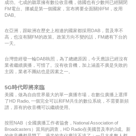
成功。七成的聽眾擁有數位收音機，德國也有少數州已經關閉
FM電台。挪威是第一個國家，宣布將要全面關掉FM，改用
DAB。
在亞洲，跟歐洲在歷史上相連的國家都採用DAB，普及率不
高，也沒有關FM的政策。政策方向不變的話，FM總有下台的
一天。
台灣曾經發一輪DAB執照，為了總總原因，今天應該已經沒有
業者繼續廣播，可惜了。沒有收音機，加上涵蓋不廣是失敗的
主因，業者不團結也是因素之一。
5G時代即將來臨
美國，做為自由世界最大的單一廣播市場，在數位廣播上選擇
了HD Radio, 一個完全可以和FM共生的數位系統，不需要新頻
譜，原有的收音機可以繼續使用。
按照NAB（全國廣播工作者協會，National Association of
Broadcasters）當局的調查，HD Radio在美國普及率約3成。新
的收音機都是雙工，過半的市佔應該不遠了；一旦大多數人都