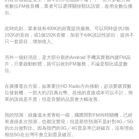
有數位FM收音機，業者可以選擇關掉類比訊號，改用全數位播
出。
此時此刻，業者就有400K的頻寬提供服務。可以同時提供2個
192K的音頻，或1個192K音樂，加若干64K談話性節目，提供不
只一套節目，增加收入。
另外一個好消息，是大部分新的Android 手機其實都內建FM晶
片，只要啟動軟體，就可以收到FM服務，不論是類比或是數
位。
在廣播電台方面，如果要往HD Radio方向移動，必須要購買數
位發射機，一部大約2百萬台幣。其他的直接成本可以不計，簡
單的說就是不貴；但是音樂的品質會大幅改善。
我的預測：就像溫水煮青蛙一樣，國際間對FM何時關機，已經
有過很多次預測，也都沒實現；但是那些預測不是針對4G／5G
的出台做對比。因為我們的3G／4G普及率已經破百，沒有理由
相信5G在台灣不會立刻普及破百。