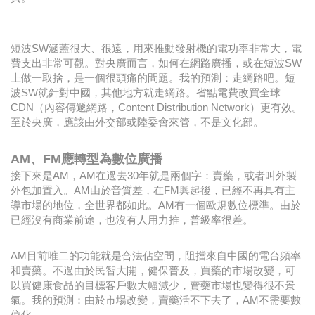
短波SW涵蓋很大、很遠，用來推動發射機的電功率非常大，電
費支出非常可觀。對央廣而言，如何在網路廣播，或在短波SW
上做一取捨，是一個很頭痛的問題。我的預測：走網路吧。短
波SW就針對中國，其他地方就走網路。省點電費改買全球
CDN（內容傳遞網路，Content Distribution Network）更有效。
至於央廣，應該由外交部或陸委會來管，不是文化部。
AM、FM應轉型為數位廣播
接下來是AM，AM在過去30年就是兩個字：賣藥，或者叫外製
外包加置入。AM由於音質差，在FM興起後，已經不再具有主
導市場的地位，全世界都如此。AM有一個歐規數位標準。由於
已經沒有商業前途，也沒有人用力推，普級率很差。
AM目前唯二的功能就是合法佔空間，阻擋來自中國的電台頻率
和賣藥。不過由於民智大開，健保普及，買藥的市場改變，可
以買健康食品的目標客戶數大幅減少，賣藥市場也變得很不景
氣。我的預測：由於市場改變，賣藥活不下去了，AM不需要數
位化。