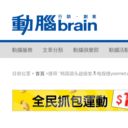
動腦服務
文章分類
動腦俱樂部
動腦活
目前位置 >
首頁
>搜尋 "韩国源头超级签🔝电报搜yoernet.