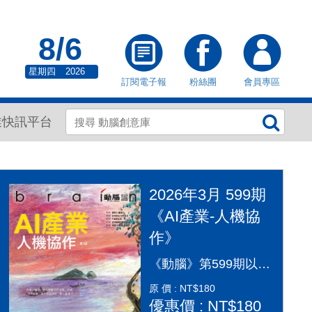
8/6
星期四
2026
訂閱電子報
粉絲團
會員專區
業快訊平台
2026年3月 599期
《AI產業-人機協
作》
《動腦》第599期以「AI產業：人機協作」為封面故事，探討AI從「造夢期」邁入「落地應用」的關鍵變革。本期深入剖析2026年AI產業全景，涵蓋代理型AI（Agentic AI）如何重塑顧客旅程、企業導入實戰指南及風險治理。透過專家觀點，解構從智慧金融到行銷流程的自動化轉型，並探討「人機協作」模式下，行銷人如何從軟體操作者轉變為AI指揮官，在矽基與碳基共存的時代，將算力轉化為驅動企業長期成長的關鍵動能，打造更有溫度的未來生活。
原 價 : NT$180
優惠價 : NT$180