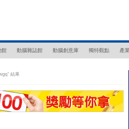
動館
動腦雜誌館
動腦創意庫
獨特觀點
產
wgq" 結果