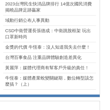
2023台灣民生快消品牌排行 14億次國民消費
揭曉品牌足跡贏家
域動行銷公布人事異動
CSD中衛營運長張德成：中衛跳脫框架 玩出
口罩新時尚
金獎的代價 牛恆泰：沒人知道我失去什麼！
台灣百事食品 注重品牌體驗創造差異化
黃麗萍：媒體代理商有幫客戶升級的責任！
牛恆泰：媒體產業蛻變關鍵期，數位轉型該怎
麼搞？（上）