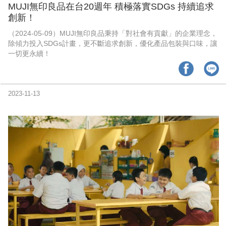
時尚
MUJI無印良品在台20週年 積極落實SDGs 持續追求
創新！
金獎的代價 牛恆泰：沒人知道我失去什麼！
（2024-05-09）MUJI無印良品秉持「對社會有貢獻」的企業理念，
除傾力投入SDGs計畫，更不斷追求創新，優化產品包裝與口味，讓
台灣百事食品 注重品牌體驗創造差異化
一切更永續！
黃麗萍：媒體代理商有幫客戶升級的責任！
牛恆泰：媒體產業蛻變關鍵期，數位轉型該怎麼
2023-11-13
搞？（上）