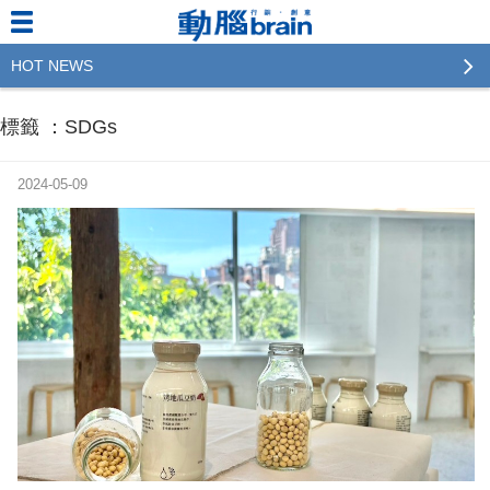
HOT NEWS
2023行銷傳播傑出貢獻獎 啟動徵件！期許參賽作品
標籤 ：SDGs
更創新及具影響力
2022行銷傳播傑出貢獻獎得獎名單揭曉，近400位行
2024-05-09
銷傳播人共襄盛舉！The Winners of 2022《Brain》
Excellence Agency& Advertiser of the year
LINE 推出「AI 肖像」新功能 體驗專業棚拍的高質
感美照
2023台灣民生快消品牌排行 14億次國民消費揭曉品
牌足跡贏家
域動行銷公布人事異動
CSD中衛營運長張德成：中衛跳脫框架 玩出口罩新