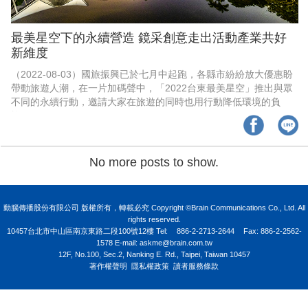
最美星空下的永續營造 鏡采創意走出活動產業共好
新維度
（2022-08-03）國旅振興已於七月中起跑，各縣市紛紛放大優惠盼
帶動旅遊人潮，在一片加碼聲中，「2022台東最美星空」推出與眾
不同的永續行動，邀請大家在旅遊的同時也用行動降低環境的負
擔。
No more posts to show.
動腦傳播股份有限公司 版權所有，轉載必究 Copyright ©Brain Communications Co., Ltd. All
rights reserved.
10457台北市中山區南京東路二段100號12樓
Tel:
886-2-2713-2644
Fax: 886-2-2562-
1578 E-mail:
askme@brain.com.tw
12F, No.100, Sec.2, Nanking E. Rd., Taipei, Taiwan 10457
著作權聲明
隱私權政策
讀者服務條款