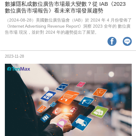
時尚
數據隱私成數位廣告市場最大變數？從 IAB《2023
數位廣告市場報告》看未來市場發展趨勢
金獎的代價 牛恆泰：沒人知道我失去什麼！
（2024-08-28）美國數位廣告協會（IAB）於 2024 年 4 月份發佈了
《Internet Advertising Revenue Report》洞察 2023 全年的 數位廣
台灣百事食品 注重品牌體驗創造差異化
告市場 現況，並針對 2024 年的趨勢提出了展望。
黃麗萍：媒體代理商有幫客戶升級的責任！
牛恆泰：媒體產業蛻變關鍵期，數位轉型該怎麼
2023-11-28
搞？（上）