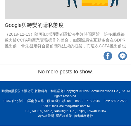
Google與轉變的隱私態度
（2019-12-13）隨著加州消費者隱私法生效時間逼近，許多組織都
致力於CCPA和產業實務操作的整合，如國際廣告互動協會在GDPR
推出前，會先擬定符合當前隱私法規的框架，而這次CCPA推出前也
無例外...
No more posts to show.
動腦傳播股份有限公司 版權所有，轉載必究 Copyright ©Brain Communications Co., Ltd. All
rights reserved.
10457台北市中山區南京東路二段100號12樓
Tel:
886-2-2713-2644
Fax: 886-2-2562-
1578 E-mail:
askme@brain.com.tw
12F, No.100, Sec.2, Nanking E. Rd., Taipei, Taiwan 10457
著作權聲明
隱私權政策
讀者服務條款