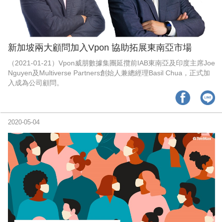
新加坡兩大顧問加入Vpon 協助拓展東南亞市場
（2021-01-21）Vpon威朋數據集團延攬前IAB東南亞及印度主席Joe
Nguyen及Multiverse Partners創始人兼總經理Basil Chua，正式加
入成為公司顧問。
2020-05-04