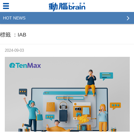
HOT NEWS
2023行銷傳播傑出貢獻獎 啟動徵件！期許參賽作品
標籤 ：IAB
更創新及具影響力
2022行銷傳播傑出貢獻獎得獎名單揭曉，近400位行
2024-09-03
銷傳播人共襄盛舉！The Winners of 2022《Brain》
Excellence Agency& Advertiser of the year
LINE 推出「AI 肖像」新功能 體驗專業棚拍的高質
感美照
2023台灣民生快消品牌排行 14億次國民消費揭曉品
牌足跡贏家
域動行銷公布人事異動
CSD中衛營運長張德成：中衛跳脫框架 玩出口罩新