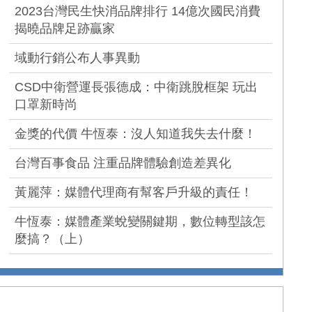
2023台灣民生快消品牌排行 14億次國民消費
揭曉品牌足跡贏家
域動行銷公布人事異動
CSD中衛營運長張德成：中衛跳脫框架 玩出
口罩新時尚
金獎的代價 牛恆泰：沒人知道我失去什麼！
台灣百事食品 注重品牌體驗創造差異化
黃麗萍：媒體代理商有幫客戶升級的責任！
牛恆泰：媒體產業蛻變關鍵期，數位轉型該怎
麼搞？（上）