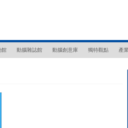
動館
動腦雜誌館
動腦創意庫
獨特觀點
產
g