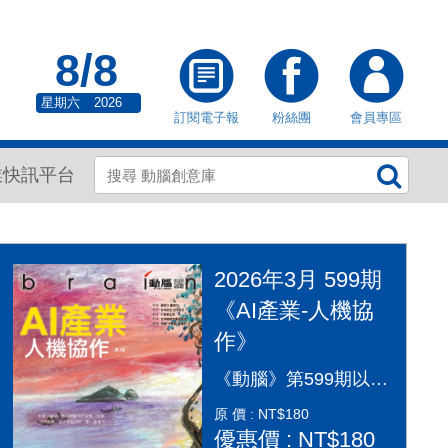
8/8
星期六
2026
訂閱電子報
粉絲團
會員專區
業快訊平台
2026年3月 599期
《AI產業-人機協
作》
《動腦》第599期以「AI產業：人機協作」為封面故事，探討AI從「造夢期」邁入「落地應用」的關鍵變革。本期深入剖析2026年AI產業全景，涵蓋代理型AI（Agentic AI）如何重塑顧客旅程、企業導入實戰指南及風險治理。透過專家觀點，解構從智慧金融到行銷流程的自動化轉型，並探討「人機協作」模式下，行銷人如何從軟體操作者轉變為AI指揮官，在矽基與碳基共存的時代，將算力轉化為驅動企業長期成長的關鍵動能，打造更有溫度的未來生活。
原 價 : NT$180
優惠價 : NT$180