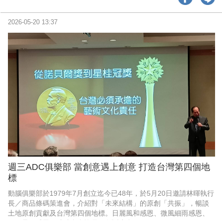
培養，為了回應未來勞動市場的具 體需求，減少人才培養與產業應
用的具體落 差。正當企業導入 AI 的速度遠快於員工理解 與運用能
力，導致真正能夠有效落地 AI 的企 業比例偏低，從「教育改革」到
2026-05-20 13:37
「產業升級」 青黃不接，使得 AI 素養教育成為未來產業競 爭的
週三ADC俱樂部 當創意遇上創意 打造台灣第四個地
標
動腦俱樂部於1979年7月創立迄今已48年，於5月20日邀請林暉執行
長／商品條碼策進會，介紹對「未來結構」的原創「共振」，暢談
土地原創貢獻及台灣第四個地標。日麗風和感恩、微風細雨感恩、