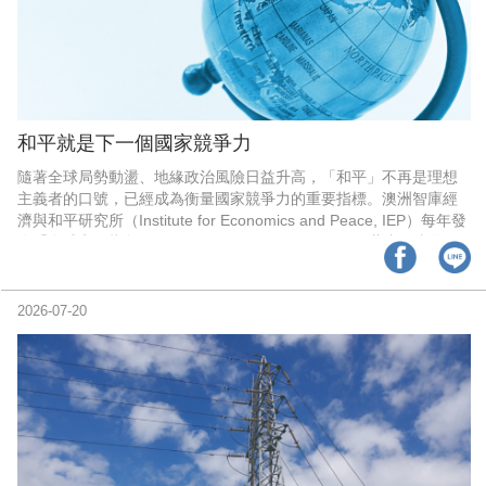
和平就是下一個國家競爭力
隨著全球局勢動盪、地緣政治風險日益升高，「和平」不再是理想
主義者的口號，已經成為衡量國家競爭力的重要指標。澳洲智庫經
濟與和平研究所（Institute for Economics and Peace, IEP）每年發
布「全球和平指數（Global Peace Index, GPI）」，藉由軍事化程
度、國內外衝突以及社會安全等面向，評估全球超過160個國家的和
平狀況，冰島連續多年穩居榜首，證明和平也可以是一種國家競爭
優勢。
2026-07-20