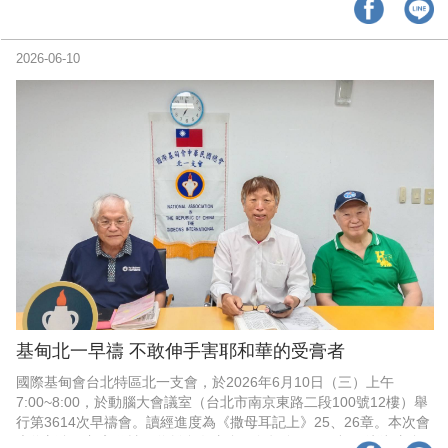
2026-06-10
基甸北一早禱 不敢伸手害耶和華的受膏者
國際基甸會台北特區北一支會，於2026年6月10日（三）上午
7:00~8:00，於動腦大會議室（台北市南京東路二段100號12樓）舉
行第3614次早禱會。讀經進度為《撒母耳記上》25、26章。本次會
也為新會員加入代禱；為離島各支會，包括金門、馬祖、澎湖支會