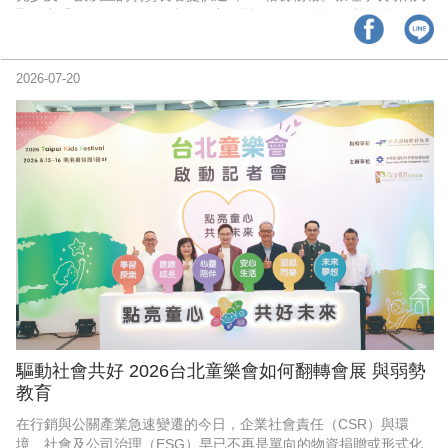
聖經中「五餅二魚」的故事——安得烈將僅有的食物奉獻，最終促
成了讓五千人吃飽的神蹟。這種「以小博大、分享共榮」的原創精
神，正是該協會的命名由來。
2026-07-20
驅動社會共好 2026台北童樂會如何翻轉會展 與弱勢
教育
在行銷與公關產業急速變遷的今日，企業社會責任（CSR）與環
境、社會及公司治理（ESG）早已不再是單向的物資捐贈或形式化