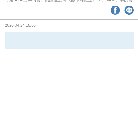
中，也為離島各支會含馬祖、金門、澎湖支會代禱。也為北一李光
申弟兄（Oscar）醫師的家庭與職場蒙恩代禱。同時為RI-3482台北
北薪、榮耀（基甸同工為主幹）扶輪社的興旺求 神恩膏。
2026-04-24 15:55
當城市不再為人停留：品牌還有被看見的機會嗎？
隨著都市節奏持續加快，消費者在實體空間中的停留時間正明顯縮
短。從通勤動線優化、外送服務普及，到行動支付與線上購物滲透
日常生活，城市的設計逐漸朝向「快速通過」而非「長時間停