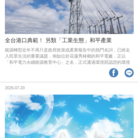
全台港口典範！ 另類「工業生態」和平產業
能源轉型近年不再只是政府政策或產業報告中的熱門名詞，已經走
入民眾生活的重要議題，例如位於花蓮秀林鄉的和平電廠，正以
「和平電力永續能源教育中心」之名，正式通過環境部認證的環境
教育設施場所，不僅為台灣能源教育增添據點，也讓外界重新認識
如何透過循環經濟、生態保育與永續教育，打造兼顧產業發展與環
境共好的能源轉型。和平電廠與和平港、水泥廠所形成的產業共生
鏈，能將煤灰與脫硫石膏百分之百回收再利用，展現工業廢棄物資
2026-07-20
源化的實踐成果，成為國內工業領域實踐和平產業的重要典範。