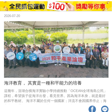
時尚
金獎的代價 牛恆泰：沒人知道我失去什麼！
2026-07-20
台灣百事食品 注重品牌體驗創造差異化
黃麗萍：媒體代理商有幫客戶升級的責任！
牛恆泰：媒體產業蛻變關鍵期，數位轉型該怎麼
搞？（上）
海洋教育， 其實是一種和平能力的培養
這幾年，澎湖合橫海洋實驗小學持續推動「OCEAN全球海島公民」
課程，希望孩子從海洋出發，看見世界。因為海洋本身，就是最好
的和平教材。 海洋不屬於任何一個國家；洋流不會因國界停止；海
廢也不會選擇漂向哪裡。因此，海洋迫使人類學習： ‧共存； ‧合
作； ‧永續； ‧彼此依存。 而這些，正是和平產業最核心的價值。 我