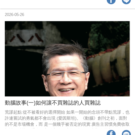
代禱。為新會員Oscar李光申醫師家庭與職場代禱。
2026-05-26
動腦故事(一)如何讓不買雜誌的人買雜誌
荒謬起點:從不被看好的選擇開始 如果一開始的念頭不帶點荒謬，也
許連嘗試的勇氣都不會出現 (愛因斯坦)。《動腦》創刊之初，面對
的不是市場機會，而 是一個幾乎被否定的現實:廣告主習慣免費收取
雜誌，精裝、 燙金、主動寄送，成為行規。在這樣的環境下，開口