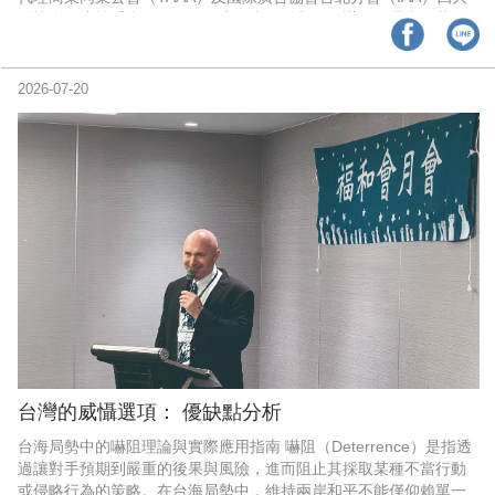
公協會首度攜手合作，在吳進生、盧炳勳與紀緻謙三位理事長共同
領軍下，於嘉義舉辦《跨界融合：人文與科技》產業交流活動，展
開行銷傳播產業跨界整合與合作的新篇章。
2026-07-20
台灣的威懾選項： 優缺點分析
台海局勢中的嚇阻理論與實際應用指南 嚇阻（Deterrence）是指透
過讓對手預期到嚴重的後果與風險，進而阻止其採取某種不當行動
或侵略行為的策略。在台海局勢中，維持兩岸和平不能僅仰賴單一