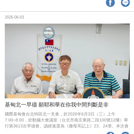
代禱。為新會員Oscar李光申醫師家庭與職場代禱。也特別為Helen
姊妹急診住院病情代禱。
2026-06-03
基甸北一早禱 願耶和華在你我中間判斷是非
國際基甸會台北特區北一支會，於2026年6月3日（三）上午
7:00~8:00，於動腦大會議室（台北市南京東路二段100號12樓）舉
行第3613次早禱會。讀經進度為《撒母耳記上》23、24章。本次會
也為新會員加入代禱；為離島各支會，包括金門、馬祖、澎湖支會