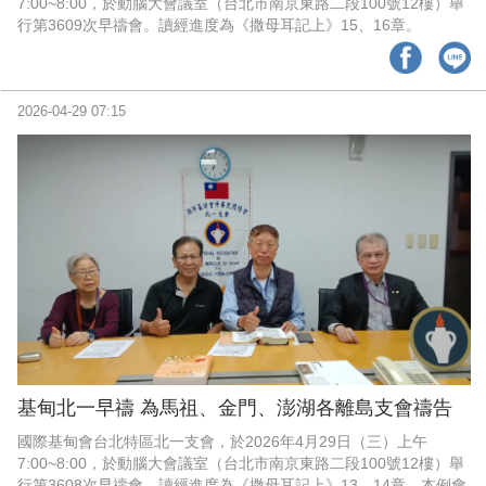
7:00~8:00，於動腦大會議室（台北市南京東路二段100號12樓）舉
行第3609次早禱會。讀經進度為《撒母耳記上》15、16章。
2026-04-29 07:15
基甸北一早禱 為馬祖、金門、澎湖各離島支會禱告
國際基甸會台北特區北一支會，於2026年4月29日（三）上午
7:00~8:00，於動腦大會議室（台北市南京東路二段100號12樓）舉
行第3608次早禱會。讀經進度為《撒母耳記上》13、14章。本例會