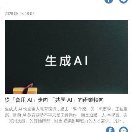
能將會成為駭客的「夢幻武 器」。AI 從自動滲透系統到大型詐騙，
將會進 入前所未有的規模及效率。當 AI 開始替你「決 定執行」，
人類還能掌握它嗎?
2026-05-25 18:07
從「會用 AI」走向 「共學 AI」的產業轉向
生成式 AI 快速進入教育環境，過去「學 什麼」與「怎麼學」正被重
寫，目前 AI 教育趨勢不再只是工具操作，而是透過「人 本學習」與
「實用技能」的雙軸轉型，回應 產業對即戰力的人才需求。另外，
為了避免 學習過度依賴 AI，失去創造與批判能力，不 能再把 AI 當