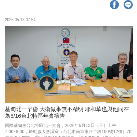
公協會首度攜手合作，在吳進生、盧炳勳與紀緻謙三位理事長共同
領軍下，於嘉義舉辦《跨界融合：人文與科技》產業交流活動，展
開行銷傳播產業跨界整合與合作的新篇章。
2026-05-13 07:54
基甸北一早禱 大衛做事無不精明 耶和華也與他同在
為5/16台北特區年會禱告
國際基甸會台北特區北一支會，2026年5月13日（三）上午
7:00~8:00，於動腦大會議室（台北市南京東路二段100號12樓）70