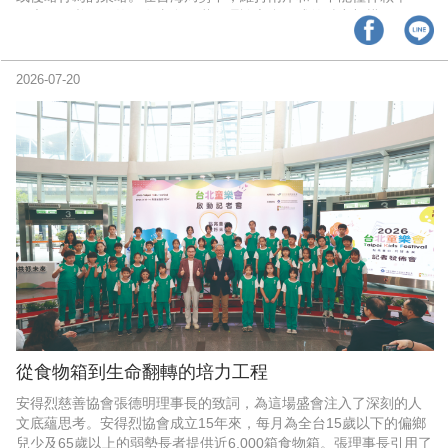
因素，而必須仰賴一套由多種嚇阻理論交織而成的精密架構。
2026-07-20
從食物箱到生命翻轉的培力工程
安得烈慈善協會張德明理事長的致詞，為這場盛會注入了深刻的人
文底蘊思考。安得烈協會成立15年來，每月為全台15歲以下的偏鄉
兒少及65歲以上的弱勢長者提供近6,000箱食物箱。張理事長引用了