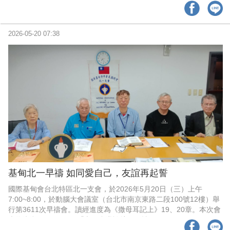
狂風暴雨感恩！時時處處皆是原創誕生處。
2026-05-20 07:38
基甸北一早禱 如同愛自己，友誼再起誓
國際基甸會台北特區北一支會，於2026年5月20日（三）上午
7:00~8:00，於動腦大會議室（台北市南京東路二段100號12樓）舉
行第3611次早禱會。讀經進度為《撒母耳記上》19、20章。本次會
也為澎湖05/26（二）「和平產業論壇」代禱。