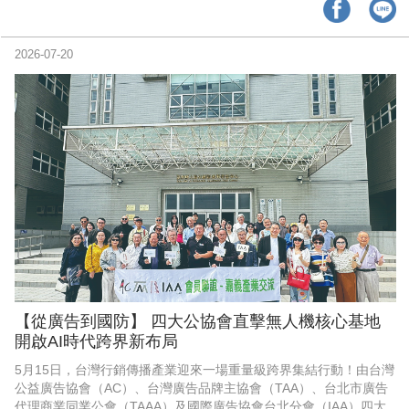
牌如何將永續理念落實於產品開發、企業治理與社會行動之中。
2026-07-20
【從廣告到國防】 四大公協會直擊無人機核心基地
開啟AI時代跨界新布局
5月15日，台灣行銷傳播產業迎來一場重量級跨界集結行動！由台灣
公益廣告協會（AC）、台灣廣告品牌主協會（TAA）、台北市廣告
代理商業同業公會（TAAA）及國際廣告協會台北分會（IAA）四大