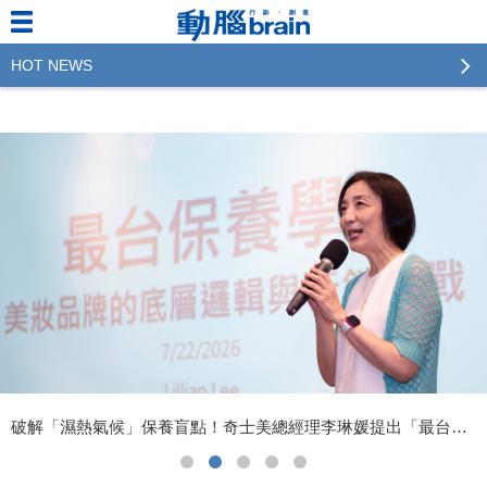
HOT NEWS
2023行銷傳播傑出貢獻獎 啟動徵件！期許參賽作品
更創新及具影響力
2022行銷傳播傑出貢獻獎得獎名單揭曉，近400位行
銷傳播人共襄盛舉！The Winners of 2022《Brain》
Excellence Agency& Advertiser of the year
LINE 推出「AI 肖像」新功能 體驗專業棚拍的高質
感美照
2023台灣民生快消品牌排行 14億次國民消費揭曉品
牌足跡贏家
域動行銷公布人事異動
傳承 47 年創意動能！ADC邁向第48年
CSD中衛營運長張德成：中衛跳脫框架 玩出口罩新