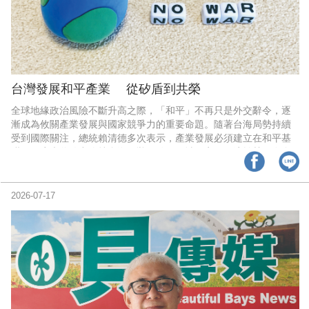
台灣發展和平產業 從矽盾到共榮
全球地緣政治風險不斷升高之際，「和平」不再只是外交辭令，逐
漸成為攸關產業發展與國家競爭力的重要命題。隨著台海局勢持續
受到國際關注，總統賴清德多次表示，產業發展必須建立在和平基
礎，政府也將致力維持台海現狀，確保區域穩定及經濟繁榮。在全
球人工智慧（AI）、半導體產業以及供應鏈重組競逐的局勢下，台
灣若將和平視為一項具有經濟價值的產業，而非單向的政治目標，
將有機會發展出兼具國際影響力與商業價值的「和平產業」。
2026-07-17