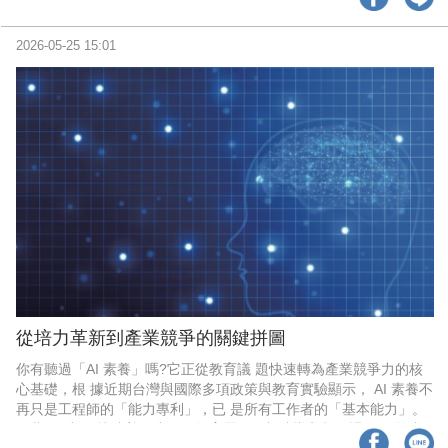
作教學輔助，而是重新定義學習 歷程與評量方式。
2026-05-25 15:01
從培力革新到產業競爭的關鍵拼圖
你有聽過「AI 素養」嗎?它正從教育議 題快速轉為產業競爭力的核
心基礎，根 據近期台灣與國際多項政策與教育實驗顯示， AI 素養不
再只是工程師的「能力專利」，已 是所有工作者的「基本能力」。
隨著 AI 應用 快速普及應用，教育層面正加速導入相關課 程及能力