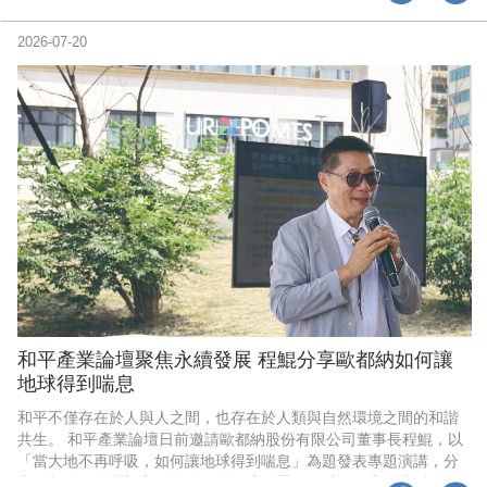
們希望孩子未來成為的，不只是會考試的人，而是： ‧能理解世界的
人； ‧願意關心環境的人； ‧能與不同文化合作的人； ‧願意為公共問
2026-07-20
題採取行動的人。 因為未來真正重要的能力，不只是競爭，而
和平產業論壇聚焦永續發展 程鯤分享歐都納如何讓
地球得到喘息
和平不僅存在於人與人之間，也存在於人類與自然環境之間的和諧
共生。 和平產業論壇日前邀請歐都納股份有限公司董事長程鯤，以
「當大地不再呼吸，如何讓地球得到喘息」為題發表專題演講，分
享歐都納從創業初心到推動循環經濟的歷程，以及一家台灣戶外品