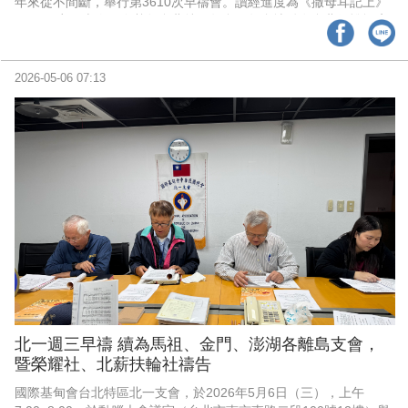
年來從不間斷，舉行第3610次早禱會。讀經進度為《撒母耳記上》
17、18章。本次國際基甸台北特區年會，年會地點在台北君悅酒店2
樓舉辦70週年年會。本次會也為新會員持續加入代禱；為離島各支
會，包括金門、馬祖、澎湖支會代禱。為新會員Oscar李光申醫師家
庭與職場代禱。
2026-05-06 07:13
北一週三早禱 續為馬祖、金門、澎湖各離島支會，
暨榮耀社、北薪扶輪社禱告
國際基甸會台北特區北一支會，於2026年5月6日（三），上午