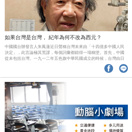
如果台灣是台灣， 紀年為何不改為西元？
中國國台辦發言人朱鳳蓮近日聲稱台灣未來由「十四億多中國人民
決定」，此言論極其荒謬，每個詞彙都錯得一塌糊塗。首先，中國
從未包括台灣。一九一二年五色旗中華民國成立的時候，台灣由日
本統治；一九四九年中華人民共和國成立，台灣則在蔣介石控制
下。歷史事實清楚明確地證明，兩岸長期實質分離，互不相隸屬。