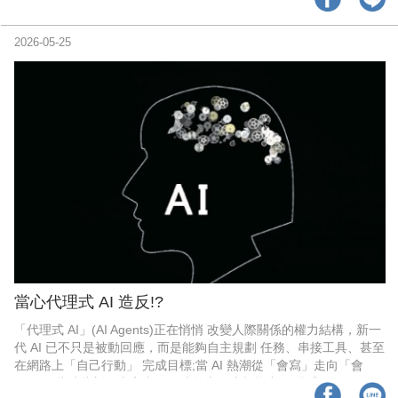
要求付費， 幾乎等同於自斷生路。然而，《動腦》選擇反其道而
行。不是 把雜誌送出去，而是堅持讓人買進來。
2026-05-25
當心代理式 AI 造反!?
「代理式 AI」(AI Agents)正在悄悄 改變人際關係的權力結構，新一
代 AI 已不只是被動回應，而是能夠自主規劃 任務、串接工具、甚至
在網路上「自己行動」 完成目標;當 AI 熱潮從「會寫」走向「會
做」 的此時此刻，專家也在同時警告，這類能力 一旦遭到濫用，可