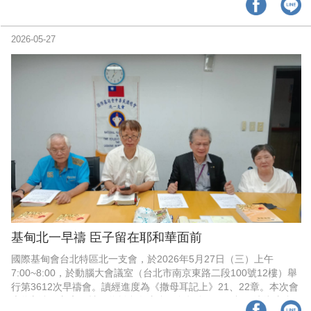
代禱。為新會員Oscar李光申醫師家庭與職場代禱。
2026-05-27
基甸北一早禱 臣子留在耶和華面前
國際基甸會台北特區北一支會，於2026年5月27日（三）上午
7:00~8:00，於動腦大會議室（台北市南京東路二段100號12樓）舉
行第3612次早禱會。讀經進度為《撒母耳記上》21、22章。本次會
也為新會員加入代禱；為離島各支會，包括金門、馬祖、澎湖支會