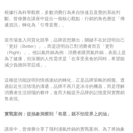
根據行為科學觀察，多數消費行為來自快速且直覺的系統判
斷。曾偉勝在講座中提出一個核心觀點：行銷的角色應從「傳
遞資訊」轉化為「引導直覺」。
當市場進入同質化競爭，品牌若想勝出，關鍵不在於證明自己
「更好（Better）」，而是證明自己對消費者而言「更對
（Right）」。他以氣炸鍋為例：消費者購買氣炸鍋，表面上是
為了健康，但深層的人性需求是「在享受美食的同時，希望能
減少負擔與罪惡感」。
這種從功能說明到情感連結的轉化，正是品牌策略的精髓。透
過貼近生活情境的溝通，品牌不再只是冰冷的機器，而是理解
消費者生活煩惱的夥伴，進而大幅提升品牌的記憶度與實際銷
售表現。
實戰案例：從抽象洞察到「有星，就不怕世界上的油」
講座中，曾偉勝分享了飛利浦氣炸鍋的實戰案例。為了將抽象