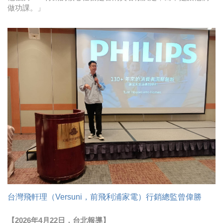
時尚
做功課。」
金獎的代價 牛恆泰：沒人知道我失去什麼！
台灣百事食品 注重品牌體驗創造差異化
黃麗萍：媒體代理商有幫客戶升級的責任！
牛恆泰：媒體產業蛻變關鍵期，數位轉型該怎麼
搞？（上）
台灣飛軒理（Versuni，前飛利浦家電）行銷總監曾偉勝
【2026年4月22日，台北報導】