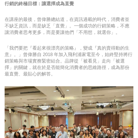
行銷的終極目標：讓選擇成為直覺
在講座的最後，曾偉勝總結道，在資訊過載的時代，消費者並
不缺乏資訊，而是缺乏「直覺」。一個成功的行銷策略，不應
讓消費者思考更多，而是要讓他們「不用想，就選你」。
「我們要把『看起來很漂亮的策略』，變成『真的賣得動的生
意』。」曾偉勝自 2018 年加入飛利浦家電至今，始終堅持將行
銷策略與市場實務緊密結合。品牌從「被看見」走向「被選
擇」的關鍵，就在於是否能簡化消費者的思維路徑，成為那份
最直覺、最貼心的解答。