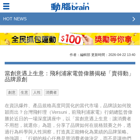
HOT NEWS
2023行銷傳播傑出貢獻獎 啟動徵件！期許參賽作品
更創新及具影響力
2022行銷傳播傑出貢獻獎得獎名單揭曉，近400位行
作者：編輯部
更新時間：2026-04-22
13:40
銷傳播人共襄盛舉！The Winners of 2022《Brain》
Excellence Agency& Advertiser of the year
當創意遇上生意：飛利浦家電曾偉勝揭秘「賣得動」
品牌原創
LINE 推出「AI 肖像」新功能 體驗專業棚拍的高質
感美照
創意
生意
人性
消費者
2023台灣民生快消品牌排行 14億次國民消費揭曉品
在資訊爆炸、產品規格高度同質化的當代市場，品牌該如何脫
牌足跡贏家
穎而出？台灣飛軒理（Versuni，前飛利浦家電）行銷總監曾偉
勝於近日的一場深度講座中，以「當創意遇上生意：讓消費者
域動行銷公布人事異動
不用想，就選你」為題，分享了品牌如何在規格競賽之外，透
過行為科學與人性洞察，打造真正能轉化為業績的品牌策略。
CSD中衛營運長張德成：中衛跳脫框架 玩出口罩新
他強調：「行銷的核心任務是替消費者做決定，而不是讓他們