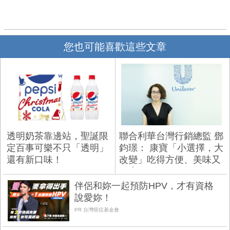
您也可能喜歡這些文章
透明奶茶靠邊站，聖誕限
聯合利華台灣行銷總監 鄧
定百事可樂不只「透明」
鈞璟： 康寶「小選擇，大
還有新口味！
改變」吃得方便、美味又
健康
伴侶和妳一起預防HPV，才有資格
說愛妳！
PR 台灣癌症基金會