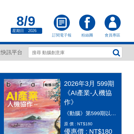
8/9
星期日
2026
訂閱電子報
粉絲團
會員專區
業快訊平台
2026年3月 599期
《AI產業-人機協
作》
《動腦》第599期以「AI產業：人機協作」為封面故事，探討AI從「造夢期」邁入「落地應用」的關鍵變革。本期深入剖析2026年AI產業全景，涵蓋代理型AI（Agentic AI）如何重塑顧客旅程、企業導入實戰指南及風險治理。透過專家觀點，解構從智慧金融到行銷流程的自動化轉型，並探討「人機協作」模式下，行銷人如何從軟體操作者轉變為AI指揮官，在矽基與碳基共存的時代，將算力轉化為驅動企業長期成長的關鍵動能，打造更有溫度的未來生活。
原 價 : NT$180
優惠價 : NT$180