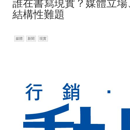
誰在書寫現實？媒體立場
結構性難題
媒體
新聞
現實