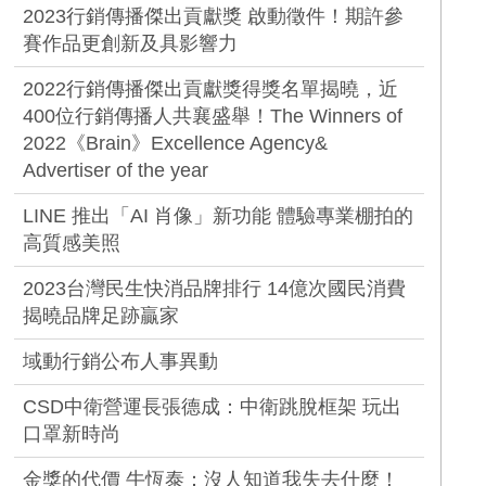
2023行銷傳播傑出貢獻獎 啟動徵件！期許參
賽作品更創新及具影響力
2022行銷傳播傑出貢獻獎得獎名單揭曉，近
400位行銷傳播人共襄盛舉！The Winners of
2022《Brain》Excellence Agency&
Advertiser of the year
LINE 推出「AI 肖像」新功能 體驗專業棚拍的
高質感美照
2023台灣民生快消品牌排行 14億次國民消費
揭曉品牌足跡贏家
域動行銷公布人事異動
CSD中衛營運長張德成：中衛跳脫框架 玩出
口罩新時尚
金獎的代價 牛恆泰：沒人知道我失去什麼！