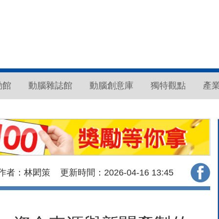
動館
動腦雜誌館
動腦創意庫
獨特觀點
產
作者：林閎策
更新時間：2026-04-16
13:45