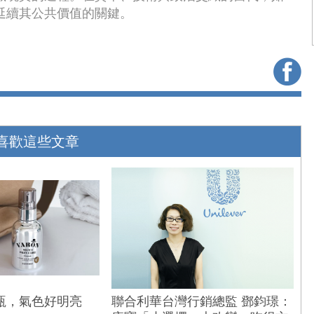
延續其公共價值的關鍵。
喜歡這些文章
瓶，氣色好明亮
聯合利華台灣行銷總監 鄧鈞璟：