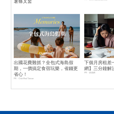
薯條叉套
出國花費難抓？全包式海島假
下個月房租差
期，一價搞定食宿玩樂，省錢更
網】三分鐘解
PR・易借網
省心！
PR・Club Med Taiwan
N