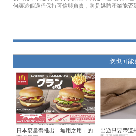
何讓這個過程保持可信與負責，將是媒體產業能否
您也可能
日本麥當勞推出「無用之用」的
出遊只要帶這
PR・三得利健康網路商店