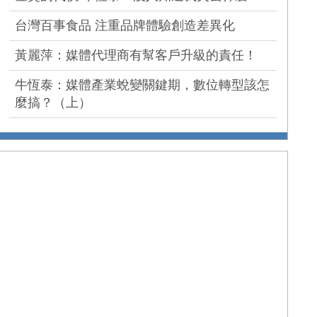
台灣百事食品 注重品牌體驗創造差異化
黃麗萍：媒體代理商有幫客戶升級的責任！
牛恆泰：媒體產業蛻變關鍵期，數位轉型該怎
麼搞？（上）