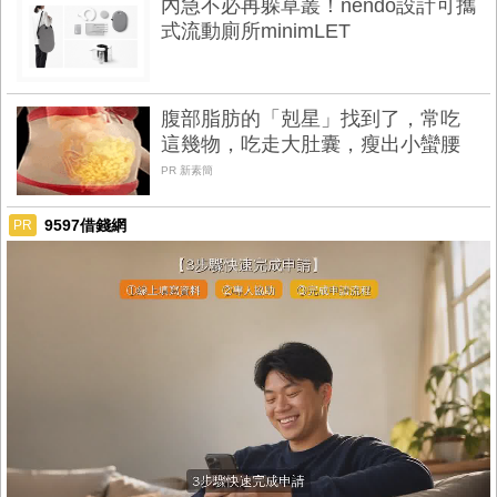
內急不必再躲草叢！nendo設計可攜
式流動廁所minimLET
腹部脂肪的「剋星」找到了，常吃
這幾物，吃走大肚囊，瘦出小蠻腰
PR 新素簡
9597借錢網
PR