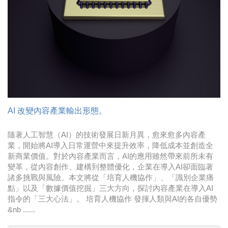
時尚
金獎的代價 牛恆泰：沒人知道我失去什麼！
台灣百事食品 注重品牌體驗創造差異化
黃麗萍：媒體代理商有幫客戶升級的責任！
牛恆泰：媒體產業蛻變關鍵期，數位轉型該怎麼
搞？（上）
AI 改變內容產業輸出形態。
隨著人工智慧（AI）的技術發展日新月異，愈來愈多內容產
業，開始將AI導入日常運營中來提升效率，降低成本並創造全
新商業價值。對於內容產業而言，AI的應用雖然帶來前所未有
變革，從內容創作、建構到整體優化，企業在導入AI卻面臨著
諸多挑戰與風險。本文將從「培育人機協作」、「識別企業痛
點」以及「數據價值挖掘」三大方向，探討內容產業在導入AI
指令的「三大心法」。 培育人機協作 發揮人類與AI的各自優勢
&nb ......