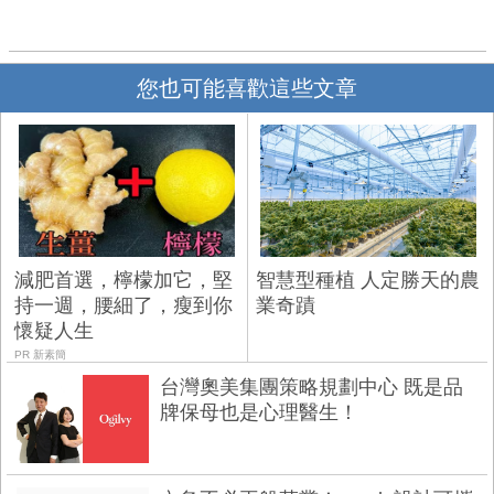
您也可能喜歡這些文章
減肥首選，檸檬加它，堅
智慧型種植 人定勝天的農
持一週，腰細了，瘦到你
業奇蹟
懷疑人生
PR 新素簡
台灣奧美集團策略規劃中心 既是品
牌保母也是心理醫生！