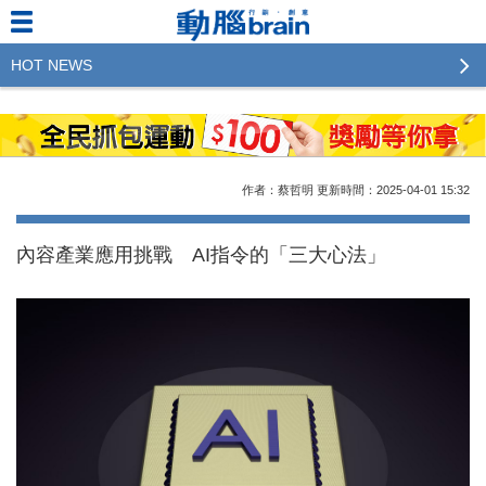
HOT NEWS
2023行銷傳播傑出貢獻獎 啟動徵件！期許參賽作品
更創新及具影響力
2022行銷傳播傑出貢獻獎得獎名單揭曉，近400位行
作者：蔡哲明
更新時間：2025-04-01
15:32
銷傳播人共襄盛舉！The Winners of 2022《Brain》
Excellence Agency& Advertiser of the year
內容產業應用挑戰 AI指令的「三大心法」
LINE 推出「AI 肖像」新功能 體驗專業棚拍的高質
感美照
2023台灣民生快消品牌排行 14億次國民消費揭曉品
牌足跡贏家
域動行銷公布人事異動
CSD中衛營運長張德成：中衛跳脫框架 玩出口罩新