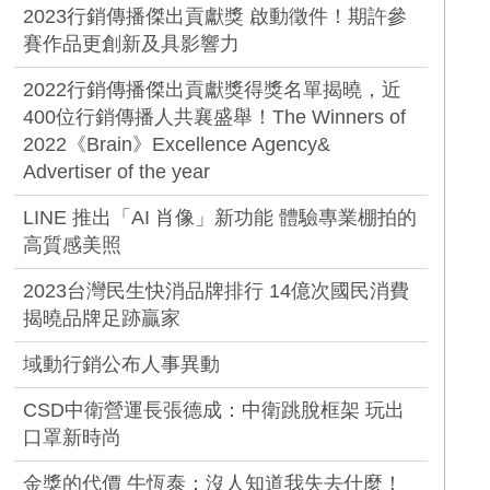
2023行銷傳播傑出貢獻獎 啟動徵件！期許參
賽作品更創新及具影響力
2022行銷傳播傑出貢獻獎得獎名單揭曉，近
400位行銷傳播人共襄盛舉！The Winners of
2022《Brain》Excellence Agency&
Advertiser of the year
LINE 推出「AI 肖像」新功能 體驗專業棚拍的
高質感美照
2023台灣民生快消品牌排行 14億次國民消費
揭曉品牌足跡贏家
域動行銷公布人事異動
CSD中衛營運長張德成：中衛跳脫框架 玩出
口罩新時尚
金獎的代價 牛恆泰：沒人知道我失去什麼！