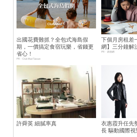
出國花費難抓？全包式海島假
下個月房租差
期，一價搞定食宿玩樂，省錢更
網】三分鐘解
PR・易借網
省心！
PR・Club Med Taiwan
許舜英 細膩率真
衣惠霞升任先
長 驅動國際