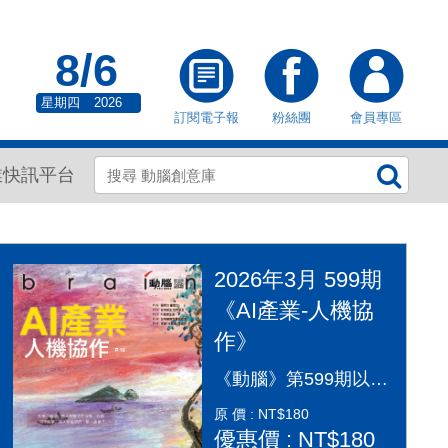
8/6
星期四
2026
訂閱電子報
粉絲團
會員專區
業快訊平台
2026年3月 599期
《AI產業-人機協
作》
《動腦》第599期以「AI產業：人機協作」為封面故事，探討AI從「造夢期」邁入「落地應用」的關鍵變革。本期深入剖析2026年AI產業全景，涵蓋代理型AI（Agentic AI）如何重塑顧客旅程、企業導入實戰指南及風險治理。透過專家觀點，解構從智慧金融到行銷流程的自動化轉型，並探討「人機協作」模式下，行銷人如何從軟體操作者轉變為AI指揮官，在矽基與碳基共存的時代，將算力轉化為驅動企業長期成長的關鍵動能，打造更有溫度的未來生活。
原 價 : NT$180
優惠價 : NT$180