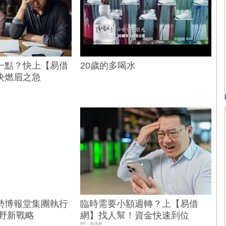
一點？快上【易借
20歲的多喝水
決燃眉之急
勢博報堂集團執行
臨時需要小額週轉？上【易借
視野新戰略
網】找人幫！資金快速到位
PR・易借網