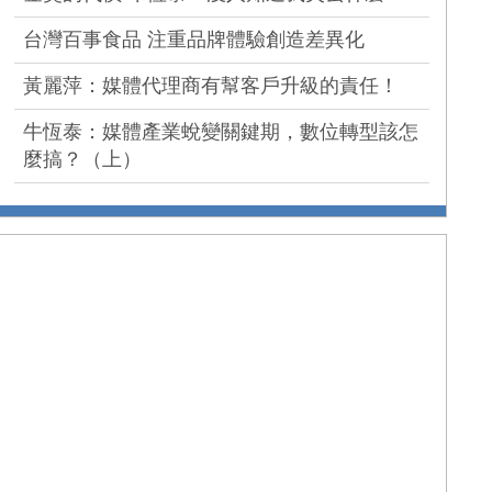
台灣百事食品 注重品牌體驗創造差異化
黃麗萍：媒體代理商有幫客戶升級的責任！
牛恆泰：媒體產業蛻變關鍵期，數位轉型該怎
麼搞？（上）