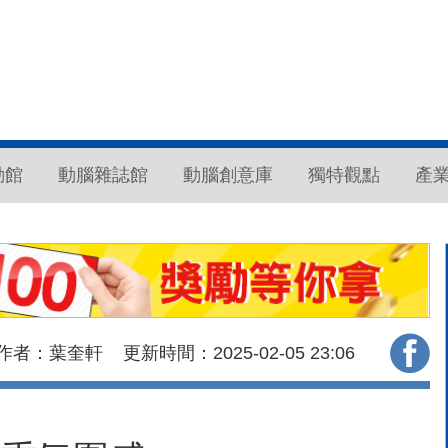
動館
動腦雜誌館
動腦創意庫
獨特觀點
產
作者：葉奎軒
更新時間：2025-02-05
23:06