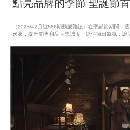
點亮品牌的季節 聖誕節
（2025年2月號586期動腦雜誌）在聖誕節期間
形象，提升銷售和品牌忠誠度。抓住節日氣氛，讓