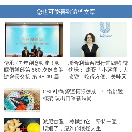
您也可能喜歡這些文章
傳承 47 年創意動能！動
聯合利華台灣行銷總監 鄧
腦俱樂部第 560 次例會舉
鈞璟： 康寶「小選擇，大
辦會長交接 第 48-49 屆
改變」吃得方便、美味又
新任會長林暉正式接棒
健康
CSD中衛營運長張德成：中衛跳脫
框架 玩出口罩新時尚
減肥首選，檸檬加它，堅持一週，
腰細了，瘦到你懷疑人生