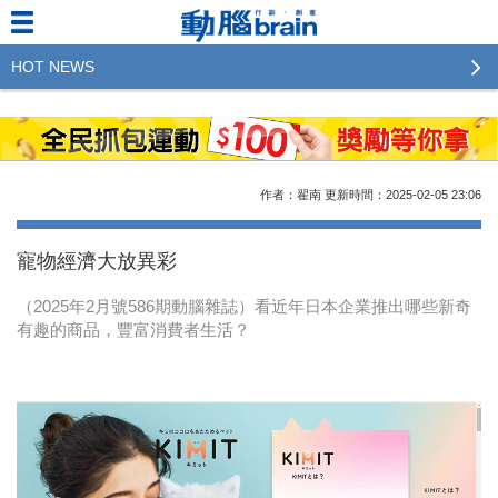
HOT NEWS
2023行銷傳播傑出貢獻獎 啟動徵件！期許參賽作品
更創新及具影響力
2022行銷傳播傑出貢獻獎得獎名單揭曉，近400位行
作者：翟南
更新時間：2025-02-05
23:06
銷傳播人共襄盛舉！The Winners of 2022《Brain》
Excellence Agency& Advertiser of the year
寵物經濟大放異彩
LINE 推出「AI 肖像」新功能 體驗專業棚拍的高質
（2025年2月號586期動腦雜誌）看近年日本企業推出哪些新奇
感美照
有趣的商品，豐富消費者生活？
2023台灣民生快消品牌排行 14億次國民消費揭曉品
牌足跡贏家
域動行銷公布人事異動
CSD中衛營運長張德成：中衛跳脫框架 玩出口罩新