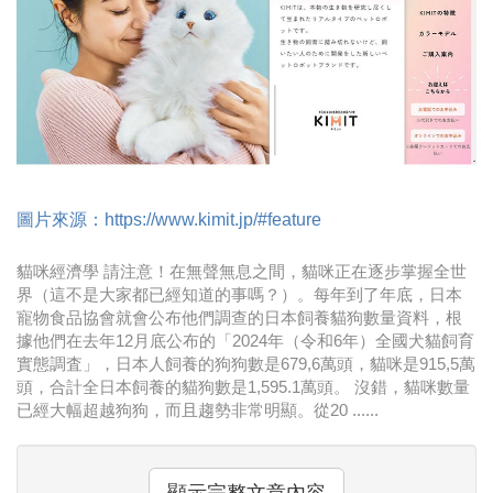
時尚
金獎的代價 牛恆泰：沒人知道我失去什麼！
台灣百事食品 注重品牌體驗創造差異化
黃麗萍：媒體代理商有幫客戶升級的責任！
牛恆泰：媒體產業蛻變關鍵期，數位轉型該怎麼
圖片來源：https://www.kimit.jp/#feature
搞？（上）
貓咪經濟學 請注意！在無聲無息之間，貓咪正在逐步掌握全世
界（這不是大家都已經知道的事嗎？）。每年到了年底，日本
寵物食品協會就會公布他們調查的日本飼養貓狗數量資料，根
據他們在去年12月底公布的「2024年（令和6年）全國犬貓飼育
實態調査」，日本人飼養的狗狗數是679,6萬頭，貓咪是915,5萬
頭，合計全日本飼養的貓狗數是1,595.1萬頭。 沒錯，貓咪數量
已經大幅超越狗狗，而且趨勢非常明顯。從20 ......
顯示完整文章內容