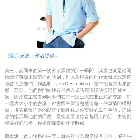
時尚
金獎的代價 牛恆泰：沒人知道我失去什麼！
台灣百事食品 注重品牌體驗創造差異化
黃麗萍：媒體代理商有幫客戶升級的責任！
（圖片來源：作者提供）
牛恆泰：媒體產業蛻變關鍵期，數位轉型該怎麼
搞？（上）
第三，當同事們第一次背了黑鍋的那一瞬間，其實也就是他開
始認清職場上黑暗面的時刻，別以為現在的世代會就此認定這
種苦情是他們工作說明（Job Description） 當中沒有寫出來的
那一部分，他們會開始找尋任何方式防範這樣的情況再發生一
次。因此當主管看到同事們在每一次正式或非正式的交談，每
一場大大小小的會議，都會跟主管清楚釐清每一件事情的權與
責，接著還會詳盡的以電子郵件往返你交辦的工作事項，詳述
你的指示與他們的回應，最後甚至連錄音都用上的話，主管們
就要好好思考，你還能卸責到什麼時候。
簡單說，貪功諉過的主管，就是對自己極度沒有自信， 這些主