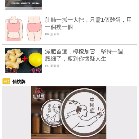
肚腩一抓一大把，只需1個雞蛋，用
一個瘦一個
PR 新素簡
減肥首選，檸檬加它，堅持一週，
腰細了，瘦到你懷疑人生
PR 新素簡
仙桃牌
PR