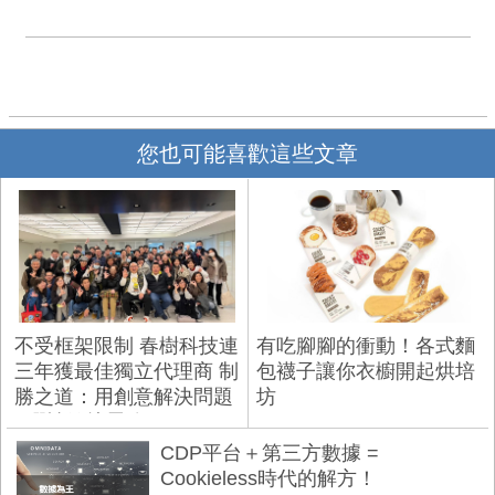
您也可能喜歡這些文章
不受框架限制 春樹科技連
有吃腳腳的衝動！各式麵
三年獲最佳獨立代理商 制
包襪子讓你衣櫥開起烘培
勝之道：用創意解決問題
坊
+彈性敏捷思維
CDP平台＋第三方數據 =
Cookieless時代的解方！