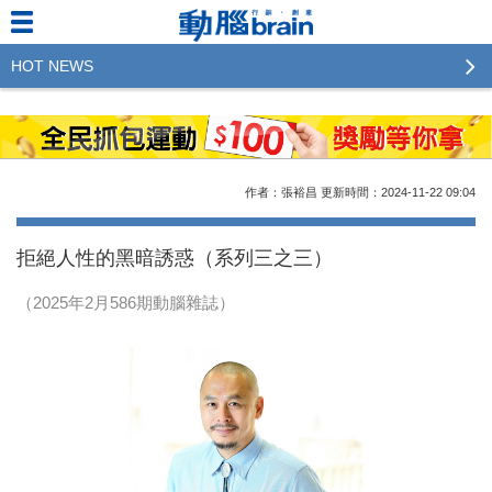
HOT NEWS
2023行銷傳播傑出貢獻獎 啟動徵件！期許參賽作品
更創新及具影響力
2022行銷傳播傑出貢獻獎得獎名單揭曉，近400位行
作者：張裕昌
更新時間：2024-11-22
09:04
銷傳播人共襄盛舉！The Winners of 2022《Brain》
Excellence Agency& Advertiser of the year
拒絕人性的黑暗誘惑（系列三之三）
LINE 推出「AI 肖像」新功能 體驗專業棚拍的高質
（2025年2月586期動腦雜誌）
感美照
2023台灣民生快消品牌排行 14億次國民消費揭曉品
牌足跡贏家
域動行銷公布人事異動
CSD中衛營運長張德成：中衛跳脫框架 玩出口罩新