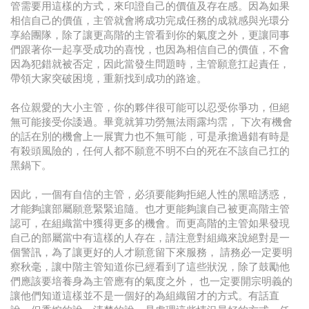
管需要用這樣的方式，來印證自己的價值及存在感。因為如果
相信自己的價值，主管就會將成功完成任務的成就感與光環分
享給團隊，除了讓更高階的主管看到你的氣度之外，更讓同事
們跟著你一起享受成功的喜悅，也因為相信自己的價值，不會
因為犯錯就被否定，因此當發生問題時，主管願意扛起責任，
帶領大家突破困境，重新找到成功的路途。
各位親愛的大小主管，你的夥伴很可能可以忍受你爭功，但絕
無可能接受你諉過。畢竟就算功勞無法雨露均霑， 下次有機會
的話在別的機會上一展實力也不無可能，可是承擔過錯有時是
有殺頭風險的，任何人都不願意不明不白的死在不該自己扛的
黑鍋下。
因此，一個有自信的主管，必須要能夠拒絕人性的黑暗誘惑，
才能夠讓部屬願意緊緊追隨。也才更能夠讓自己被更高階主管
認可，在組織當中獲得更多的機會。而更高階的主管如果發現
自己的部屬當中有這樣的人存在，請注意對組織來說絕對是一
個警訊，為了讓更好的人才願意留下來服務， 請務必一定要明
察秋毫，讓中階主管知道你已經看到了這些狀況，除了鼓勵他
們應該要培養身為主管應有的氣度之外， 也一定要開宗明義的
讓他們知道這樣並不是一個好的為組織留才的方式。有話直