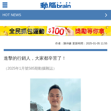
HOT NEWS
2023行銷傳播傑出貢獻獎 啟動徵件！期許參賽作品
更創新及具影響力
2022行銷傳播傑出貢獻獎得獎名單揭曉，近400位行
作者：陳仲豪
更新時間：2025-01-05
11:55
銷傳播人共襄盛舉！The Winners of 2022《Brain》
Excellence Agency& Advertiser of the year
進擊的行銷人，大家都辛苦了！
LINE 推出「AI 肖像」新功能 體驗專業棚拍的高質
（2025年1月號585期動腦雜誌）
感美照
2023台灣民生快消品牌排行 14億次國民消費揭曉品
牌足跡贏家
域動行銷公布人事異動
CSD中衛營運長張德成：中衛跳脫框架 玩出口罩新