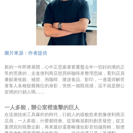
時尚
金獎的代價 牛恆泰：沒人知道我失去什麼！
台灣百事食品 注重品牌體驗創造差異化
黃麗萍：媒體代理商有幫客戶升級的責任！
圖片來源：作者提供
牛恆泰：媒體產業蛻變關鍵期，數位轉型該怎麼
搞？（上）
新的一年即將展開，心中正思索著要覆盤去年一切好的壞的正
常的荒唐的，走進便利商店想買杯咖啡來整理思緒，看到店員
兼顧著收銀、補貨、泡咖啡、微波食品、影印，一邊還得解答
著客人各種疑難雜症的身影，突然一個既視感，這不就是辦公
室裡的行銷人嗎……
一人多能，辦公室裡進擊的巨人
在這個技術工具爆炸的時代，行銷人的樣貌愈來愈像便利商店
店員，一人多能，什麼都得會。從策略規劃到創意發想，從文
案撰寫到視覺企劃，再來最好還要略懂短影音拍攝剪輯，順便