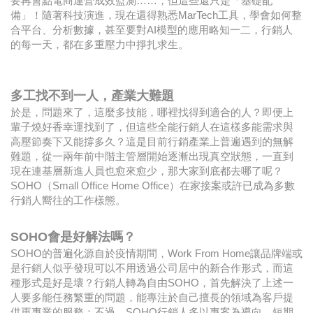
要再會點電商運營成效監測……，但這些還只是「基礎配
備」！隨著科技演進，現在還得熟悉MarTech工具，學會如何整
合平台、分析數據，甚至要對AI模型的應用略知一二，行銷人
的每一天，都在多重壓力中掙扎求生。
多工找不到一人，產業大難題
於是，問題來了，這麼多技能，哪裡找得到適合的人？即便上
輩子燒好香幸運找到了，但這些全能行銷人在這樣多能需求與
高壓節奏下又能撐多久？這是目前行銷產業上普遍遇到的無解
難題，從一兩年前中階主管層開始逐漸出現真空狀態，一直到
現在連基層新進人員也愈來愈少，那大家到底都去哪了呢？
SOHO（Small Office Home Office）在家接案或許已成為多數
行銷人嚮往的工作樣態。
SOHO會是好解法嗎？
SOHO的普遍化源自於疫情期間，Work From Home讓品牌端或
是行銷人似乎發現可以不用透過公司居中的新合作形式，而這
種形式是好是壞？行銷人轉為自由SOHO，首先解決了上述一
人要多能任務繁重的問題，能專注於自己擅長的領域為客戶提
供更專業的服務；不過，SOHO行銷人多以專案為導向，短期