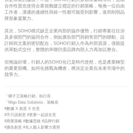
合作性質也使得企業很難建立穩定的行銷策略，每換一位自由
工作者，溝通的連續性與統一性都可能受到影響，進而削弱品
牌形象凝聚力。
其次，SOHO模式缺乏企業內部的協作優勢，行銷專案往往涉
及多個部門的協同合作，例如廣告部門與銷售部門的聯動、設
計師與文案的密切配合，SOHO行銷人作為外部資源，僅能提
供單點式交付，整體的串聯仍需品牌內部人力再加以整合。
但無論好壞，行銷人的SOHO化已是時代使然，也是產業轉型
的重要契機。如何化挑戰為機會，將決定企業在未來市場中的
競爭力。
「獅子王策略行銷」執行長
「Migo Data Solutions」策略長
#數據 X 創意 X 生意
#不只談創意 #更要一起談生意
#商業策略 #數據思維 #品牌行銷
#廣告創意 #名人藝人影響力運用