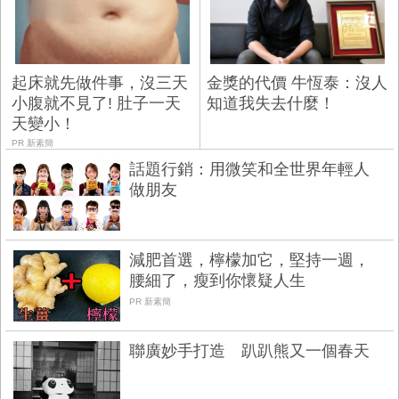
起床就先做件事，沒三天
金獎的代價 牛恆泰：沒人
小腹就不見了! 肚子一天
知道我失去什麼！
天變小！
PR 新素簡
話題行銷：用微笑和全世界年輕人
做朋友
減肥首選，檸檬加它，堅持一週，
腰細了，瘦到你懷疑人生
PR 新素簡
聯廣妙手打造 趴趴熊又一個春天