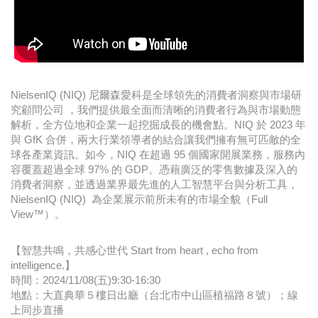
NielsenIQ (NIQ) 尼爾森愛科是全球領先的消費者洞察與市場研
究顧問公司 ，我們提供最全面而清晰的消費者行為與市場動態
解析，全方位地和企業一起挖掘成長的機會點。NIQ 於 2023 年
與 GfK 合併，兩大行業領導者的結合讓我們擁有無可匹敵的全
球各產業資訊。如今，NIQ 在超過 95 個國家開展業務，服務內
容覆蓋超過全球 97% 的 GDP。憑藉廣泛的零售數據及深入的
消費者洞察，並透過業界最先進的人工智慧平台與分析工具，
NielsenIQ (NIQ) 為企業展示前所未有的市場全貌（Full
View™）。
【智慧共鳴，共感心世代 Start from heart , echo from
intelligence.】
時間：2024/11/08(五)9:30-16:30
地點：大直典華５樓日出廳（台北市中山區植福路８號）；線
上同步直播