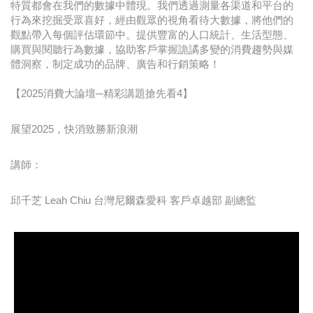
特質都會在我們的數據中體現。我們透過測量各渠道和平台的
行為來挖掘受眾喜好，經由觀眾的視角看待大數據，將他們的
觀點帶入每個評估環節中。提供豐富的人口統計、生活型態、
購買與閱聽行為數據，協助客戶掌握詭譎多變的消費趨勢與媒
體洞察，制定成功的品牌、廣告和行銷策略！
【2025消費大論壇─精彩講題搶先看4】
展望2025，快消致勝新浪潮
講師：
邱千芝 Leah Chiu 台灣尼爾森愛科 客戶卓越部 副總監