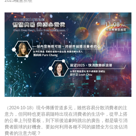
2025機會所在
時尚
金獎的代價 牛恆泰：沒人知道我失去什麼！
台灣百事食品 注重品牌體驗創造差異化
黃麗萍：媒體代理商有幫客戶升級的責任！
牛恆泰：媒體產業蛻變關鍵期，數位轉型該怎麼
搞？（上）
（2024-10-18）現今傳播管道多元，雖然容易分散消費者的注
意力，但同時也更容易隨時出現在消費者的生活中，從早上搭
的公車上刊登看板，到下班後追劇時跳出的廣告，都是吸引消
費者眼球的好機會。要如何利用各種不同的媒體全方位攻佔消
費者的注意力呢 ?