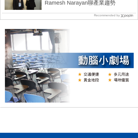
Ramesh Narayan聊產業趨勢
Recommended by
N