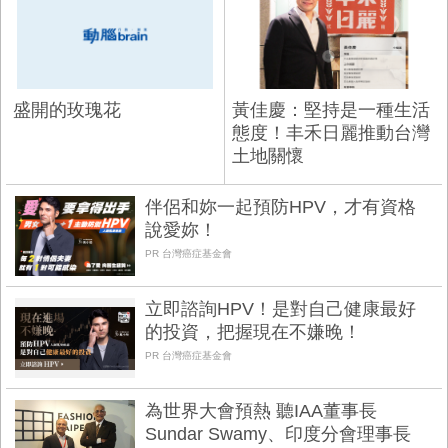
盛開的玫瑰花
黃佳慶：堅持是一種生活
態度！丰禾日麗推動台灣
土地關懷
伴侶和妳一起預防HPV，才有資格
說愛妳！
PR 台灣癌症基金會
立即諮詢HPV！是對自己健康最好
的投資，把握現在不嫌晚！
PR 台灣癌症基金會
為世界大會預熱 聽IAA董事長
Sundar Swamy、印度分會理事長