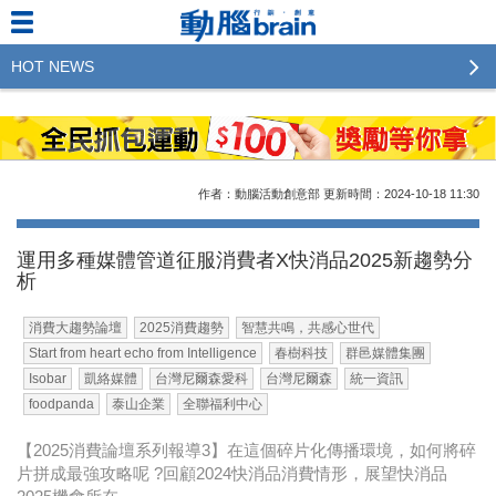
HOT NEWS
2023行銷傳播傑出貢獻獎 啟動徵件！期許參賽作品
更創新及具影響力
2022行銷傳播傑出貢獻獎得獎名單揭曉，近400位行
作者：動腦活動創意部
更新時間：2024-10-18
11:30
銷傳播人共襄盛舉！The Winners of 2022《Brain》
Excellence Agency& Advertiser of the year
運用多種媒體管道征服消費者X快消品2025新趨勢分
析
LINE 推出「AI 肖像」新功能 體驗專業棚拍的高質
感美照
消費大趨勢論壇
2025消費趨勢
智慧共鳴，共感心世代
Start from heart echo from Intelligence
春樹科技
群邑媒體集團
2023台灣民生快消品牌排行 14億次國民消費揭曉品
Isobar
凱絡媒體
台灣尼爾森愛科
台灣尼爾森
統一資訊
牌足跡贏家
foodpanda
泰山企業
全聯福利中心
域動行銷公布人事異動
【2025消費論壇系列報導3】在這個碎片化傳播環境，如何將碎
片拼成最強攻略呢 ?回顧2024快消品消費情形，展望快消品
CSD中衛營運長張德成：中衛跳脫框架 玩出口罩新