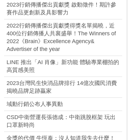
2023行銷傳播傑出貢獻獎 啟動徵件！期許參
賽作品更創新及具影響力
2022行銷傳播傑出貢獻獎得獎名單揭曉，近
400位行銷傳播人共襄盛舉！The Winners of
2022《Brain》Excellence Agency&
Advertiser of the year
LINE 推出「AI 肖像」新功能 體驗專業棚拍的
高質感美照
2023台灣民生快消品牌排行 14億次國民消費
揭曉品牌足跡贏家
域動行銷公布人事異動
CSD中衛營運長張德成：中衛跳脫框架 玩出
口罩新時尚
金獎的代價 牛恆泰：沒人知道我失去什麼！