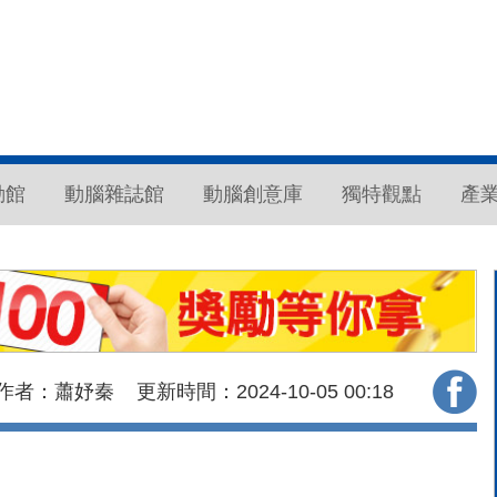
動館
動腦雜誌館
動腦創意庫
獨特觀點
產
作者：蕭妤秦
更新時間：2024-10-05
00:18