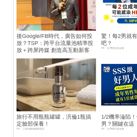
後Google/FB時代，廣告如何投
驚！每2男就
放？TSP：跨平台流量池精準投
吧？
PR・台灣癌症基金會
放＋跨屏跨媒 創造高互動新客
旅行不用瓶瓶罐罐，汎倫1瓶搞
1/2機率淪陷
定臉部保養！
男？關鍵在這
PR・三得利健康網路商店
PR・台灣癌症基金會