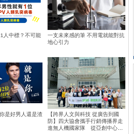
有1人中標？不可能
一支未來感的筆 不用電就能對抗
地心引力
！你是好男人還是渣
【跨界人文與科技 從廣告到國
防】四大協會攜手行銷傳播界走
進無人機國家隊 從亞創中心到