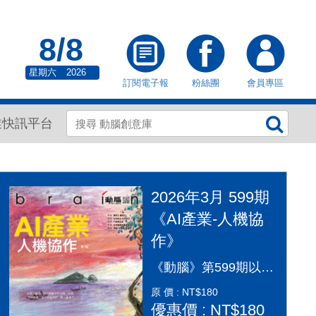
8/8
星期六
2026
訂閱電子報
粉絲團
會員專區
業快訊平台
2026年3月 599期
《AI產業-人機協
作》
《動腦》第599期以「AI產業：人機協作」為封面故事，探討AI從「造夢期」邁入「落地應用」的關鍵變革。本期深入剖析2026年AI產業全景，涵蓋代理型AI（Agentic AI）如何重塑顧客旅程、企業導入實戰指南及風險治理。透過專家觀點，解構從智慧金融到行銷流程的自動化轉型，並探討「人機協作」模式下，行銷人如何從軟體操作者轉變為AI指揮官，在矽基與碳基共存的時代，將算力轉化為驅動企業長期成長的關鍵動能，打造更有溫度的未來生活。
原 價 : NT$180
優惠價 : NT$180