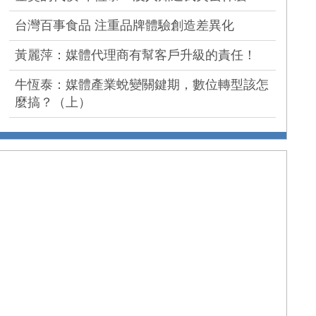
台灣百事食品 注重品牌體驗創造差異化
黃麗萍：媒體代理商有幫客戶升級的責任！
牛恆泰：媒體產業蛻變關鍵期，數位轉型該怎
麼搞？（上）