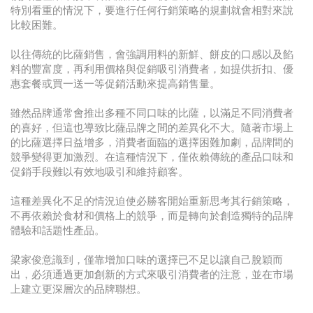
特別看重的情況下，要進行任何行銷策略的規劃就會相對來說
比較困難。
以往傳統的比薩銷售，會強調用料的新鮮、餅皮的口感以及餡
料的豐富度，再利用價格與促銷吸引消費者，如提供折扣、優
惠套餐或買一送一等促銷活動來提高銷售量。
雖然品牌通常會推出多種不同口味的比薩，以滿足不同消費者
的喜好，但這也導致比薩品牌之間的差異化不大。隨著市場上
的比薩選擇日益增多，消費者面臨的選擇困難加劇，品牌間的
競爭變得更加激烈。在這種情況下，僅依賴傳統的產品口味和
促銷手段難以有效地吸引和維持顧客。
這種差異化不足的情況迫使必勝客開始重新思考其行銷策略，
不再依賴於食材和價格上的競爭，而是轉向於創造獨特的品牌
體驗和話題性產品。
梁家俊意識到，僅靠增加口味的選擇已不足以讓自己脫穎而
出，必須通過更加創新的方式來吸引消費者的注意，並在市場
上建立更深層次的品牌聯想。