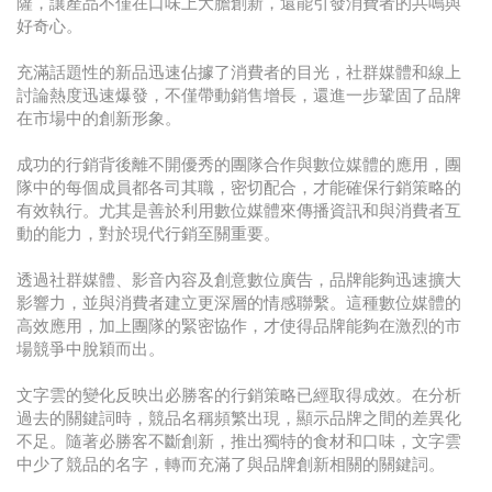
薩，讓產品不僅在口味上大膽創新，還能引發消費者的共鳴與
好奇心。
充滿話題性的新品迅速佔據了消費者的目光，社群媒體和線上
討論熱度迅速爆發，不僅帶動銷售增長，還進一步鞏固了品牌
在市場中的創新形象。
成功的行銷背後離不開優秀的團隊合作與數位媒體的應用，團
隊中的每個成員都各司其職，密切配合，才能確保行銷策略的
有效執行。尤其是善於利用數位媒體來傳播資訊和與消費者互
動的能力，對於現代行銷至關重要。
透過社群媒體、影音內容及創意數位廣告，品牌能夠迅速擴大
影響力，並與消費者建立更深層的情感聯繫。這種數位媒體的
高效應用，加上團隊的緊密協作，才使得品牌能夠在激烈的市
場競爭中脫穎而出。
文字雲的變化反映出必勝客的行銷策略已經取得成效。在分析
過去的關鍵詞時，競品名稱頻繁出現，顯示品牌之間的差異化
不足。隨著必勝客不斷創新，推出獨特的食材和口味，文字雲
中少了競品的名字，轉而充滿了與品牌創新相關的關鍵詞。