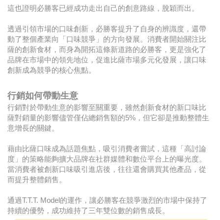
這也證明必勝客已經成功走出自己的創意路線，脫穎而出。
透過引領市場的口味創新，必勝客提升了自身的辨識度，還帶
動了整個產業向「口味競爭」的方向發展。消費者開始關注比
薩的創新食材，而身為開拓這條新道路的必勝客，更是強化了
品牌在市場中的領先地位，促進比薩市場多元化發展，讓口味
創新成為競爭的核心焦點。
行銷如何帶動生意
行銷對於帶動生意的影響至關重要，雖然創新食材的新口味比
薩對銷量的影響儘管僅佔總銷售額的5%，但它卻是推動整體生
意增長的關鍵。
藉由比薩口味成為話題焦點，吸引消費者嘗試，這種「高討論
度」的策略能夠擴大品牌在社群媒體和數位平台上的曝光度。
當消費者被創新口味吸引進店後，往往還會購買其他產品，從
而提升整體銷售。
通過T.T.T. Model的運作，讓必勝客在競爭激烈的市場中保持了
持續的優勢，成功維持了三年雙位數的銷售成長。