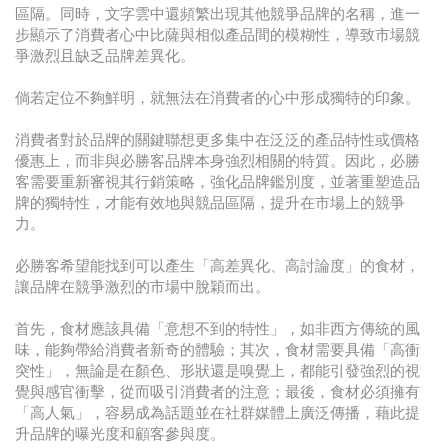
區隔。同時，文字雲中還頻繁出現其他競爭品牌的名稱，進一
步顯示了消費者心中比薩與相似產品間的模糊性，導致市場競
爭激烈且缺乏品牌差異化。
倘若定位不夠鮮明，就無法在消費者的心中形成獨特的印象。
消費者對於品牌的關鍵聯想更多集中在泛泛的產品特性或價格
優惠上，而非與必勝客品牌本身強烈相關的特質。因此，必勝
客需要重新審視其行銷策略，強化品牌鑑別度，並著重塑造品
牌的獨特性，才能有效地與競品區隔，提升在市場上的競爭
力。
必勝客希望能找到可以產生「高差異化、高討論度」的食材，
讓品牌在競爭激烈的市場中脫穎而出。
首先，食材應該具備「意想不到的特性」，如非西方傳統的風
味，能夠帶給消費者新奇的體驗；其次，食材需要具備「高衝
突性」，無論是在顏色、形狀還是嗅覺上，都能引發強烈的視
覺與感官衝擊，從而吸引消費者的注意；最後，食材必須擁有
「高人氣」，容易成為話題並在社群媒體上廣泛傳播，藉此提
升品牌的曝光度和顧客參與度。