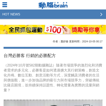
HOT NEWS
2023行銷傳播傑出貢獻獎 啟動徵件！期許參賽作品
更創新及具影響力
2022行銷傳播傑出貢獻獎得獎名單揭曉，近400位行
作者：蕭妤秦
更新時間：2024-10-05
00:17
銷傳播人共襄盛舉！The Winners of 2022《Brain》
Excellence Agency& Advertiser of the year
台灣必勝客 行銷的必勝配方
LINE 推出「AI 肖像」新功能 體驗專業棚拍的高質
（2024年10月號582期動腦雜誌）隨著市場競爭的激烈化和消費
感美照
者需求的多元化，必勝客是如何透過擴大其行銷策略，創造文
化共鳴、數位互動、創意活動等方式，深度觸及消費者的生活
2023台灣民生快消品牌排行 14億次國民消費揭曉品
與價值觀，進一步加強品牌的吸引力與市場競爭力，突破傳統
牌足跡贏家
比薩店困境，並持續保持話題性、轉化聲量為實際的流量與銷
量？
域動行銷公布人事異動
CSD中衛營運長張德成：中衛跳脫框架 玩出口罩新