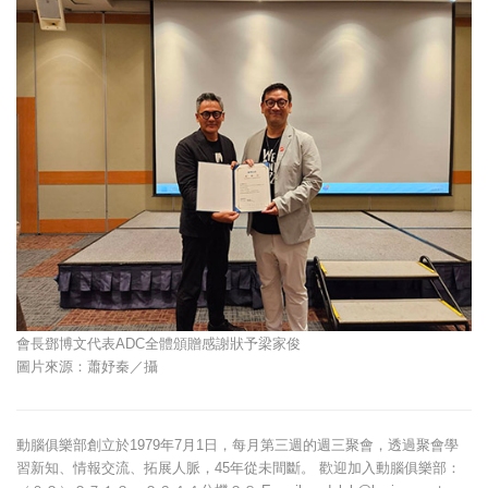
會長鄧博文代表ADC全體頒贈感謝狀予梁家俊
圖片來源：蕭妤秦／攝
動腦俱樂部創立於1979年7月1日，每月第三週的週三聚會，透過聚會學
習新知、情報交流、拓展人脈，45年從未間斷。 歡迎加入動腦俱樂部：