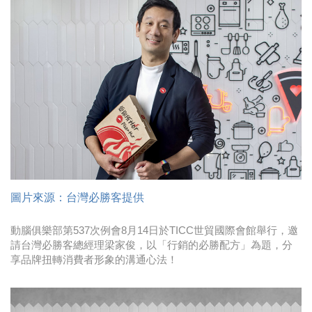
時尚
金獎的代價 牛恆泰：沒人知道我失去什麼！
台灣百事食品 注重品牌體驗創造差異化
黃麗萍：媒體代理商有幫客戶升級的責任！
牛恆泰：媒體產業蛻變關鍵期，數位轉型該怎麼
搞？（上）
圖片來源：台灣必勝客提供
動腦俱樂部第537次例會8月14日於TICC世貿國際會館舉行，邀
請台灣必勝客總經理梁家俊，以「行銷的必勝配方」為題，分
享品牌扭轉消費者形象的溝通心法！