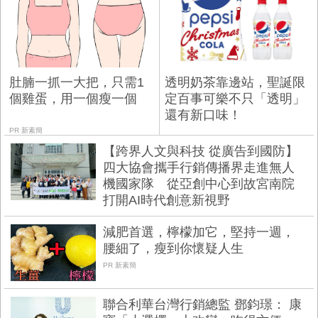
肚腩一抓一大把，只需1
透明奶茶靠邊站，聖誕限
個雞蛋，用一個瘦一個
定百事可樂不只「透明」
還有新口味！
PR 新素簡
【跨界人文與科技 從廣告到國防】
四大協會攜手行銷傳播界走進無人
機國家隊 從亞創中心到故宮南院
打開AI時代創意新視野
減肥首選，檸檬加它，堅持一週，
腰細了，瘦到你懷疑人生
PR 新素簡
聯合利華台灣行銷總監 鄧鈞璟： 康