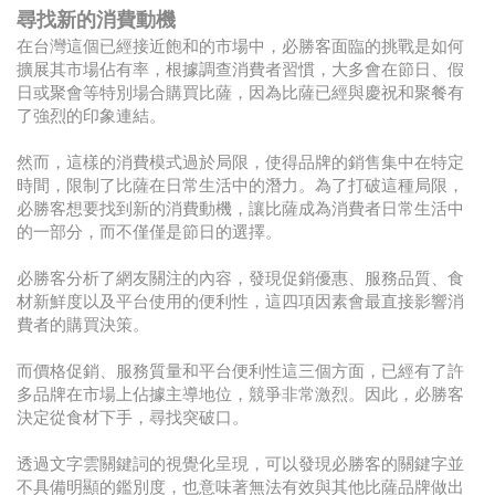
尋找新的消費動機
在台灣這個已經接近飽和的市場中，必勝客面臨的挑戰是如何
擴展其市場佔有率，根據調查消費者習慣，大多會在節日、假
日或聚會等特別場合購買比薩，因為比薩已經與慶祝和聚餐有
了強烈的印象連結。
然而，這樣的消費模式過於局限，使得品牌的銷售集中在特定
時間，限制了比薩在日常生活中的潛力。為了打破這種局限，
必勝客想要找到新的消費動機，讓比薩成為消費者日常生活中
的一部分，而不僅僅是節日的選擇。
必勝客分析了網友關注的內容，發現促銷優惠、服務品質、食
材新鮮度以及平台使用的便利性，這四項因素會最直接影響消
費者的購買決策。
而價格促銷、服務質量和平台便利性這三個方面，已經有了許
多品牌在市場上佔據主導地位，競爭非常激烈。因此，必勝客
決定從食材下手，尋找突破口。
透過文字雲關鍵詞的視覺化呈現，可以發現必勝客的關鍵字並
不具備明顯的鑑別度，也意味著無法有效與其他比薩品牌做出