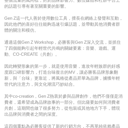
整個流量的風向標，對於品牌影響力、數位媒體和社群平台上
的話題引導有著至關重要的影響。
Gen Z這一代人善於使用數位工具，擅長在網絡上發聲和互動，
因此他們的喜好往往能夠迅速引爆話題，並帶動其他消費者群
體的關注和模仿。
通過這個Gen Z Workshop，必勝客與Gen Z深入交流，並抓住
了四個能夠引起年輕世代共鳴的關鍵要素：音樂、遊戲、運
動、CO-CREATE（共創）。
因此轉變形象的第一步，就是使用音樂，進攻年輕族群的好感
度跟口碑影響力，打造台味復古的MV，讓必勝客品牌形象翻
新，與「台味」更靠近，將風格從產品昇華為品牌，擄獲年輕
世代的注意力，與文化潮流巧妙結合。
其中co-creation，Gen Z熱衷於參與品牌創作，他們不僅僅是消
費者，還希望成為品牌故事的一部分。但比薩要如何與消費者
共創，這期間也做了很多努力，從包裝或其他地方下手，體現
出品牌與消費者之間的深度。
這四個重點為必勝客提供了新的行銷方向，不再單純依賴產品