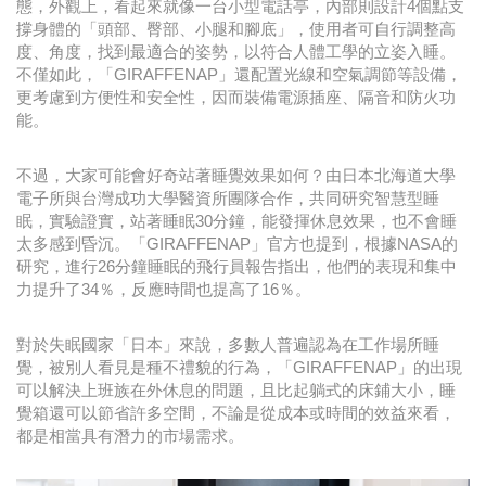
態，外觀上，看起來就像一台小型電話亭，內部則設計4個點支
撐身體的「頭部、臀部、小腿和腳底」，使用者可自行調整高
度、角度，找到最適合的姿勢，以符合人體工學的立姿入睡。
不僅如此，「GIRAFFENAP」還配置光線和空氣調節等設備，
更考慮到方便性和安全性，因而裝備電源插座、隔音和防火功
能。
不過，大家可能會好奇站著睡覺效果如何？由日本北海道大學
電子所與台灣成功大學醫資所團隊合作，共同研究智慧型睡
眠，實驗證實，站著睡眠30分鐘，能發揮休息效果，也不會睡
太多感到昏沉。「GIRAFFENAP」官方也提到，根據NASA的
研究，進行26分鐘睡眠的飛行員報告指出，他們的表現和集中
力提升了34％，反應時間也提高了16％。
對於失眠國家「日本」來說，多數人普遍認為在工作場所睡
覺，被別人看見是種不禮貌的行為，「GIRAFFENAP」的出現
可以解決上班族在外休息的問題，且比起躺式的床鋪大小，睡
覺箱還可以節省許多空間，不論是從成本或時間的效益來看，
都是相當具有潛力的市場需求。