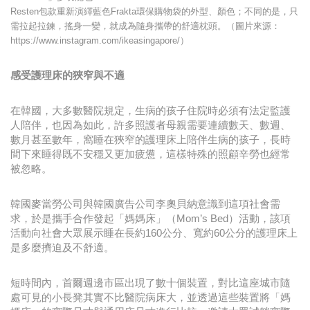
Resten包款重新演繹藍色Frakta環保購物袋的外型、顏色；不同的是，只
需拉起拉鍊，搖身一變，就成為隨身攜帶的舒適枕頭。（圖片來源：
https://www.instagram.com/ikeasingapore/）
感受護理床的狹窄與不適
在韓國，大多數醫院規定，生病的孩子住院時必須有法定監護
人陪伴，也因為如此，許多照護者母親需要連續數天、數週、
數月甚至數年，窩睡在狹窄的護理床上陪伴生病的孩子，長時
間下來睡得既不安穩又更加疲憊，這樣特殊的照顧辛勞也經常
被忽略。
韓國麥當勞公司與韓國廣告公司李奧貝納意識到這項社會需
求，於是攜手合作發起「媽媽床」（Mom’s Bed）活動，該項
活動向社會大眾展示睡在長約160公分、寬約60公分的護理床上
是多麼擠迫及不舒適。
短時間內，首爾週邊市區出現了數十個裝置，對比這座城市隨
處可見的小長凳其實不比醫院病床大，並透過這些裝置將「媽