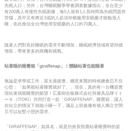
失眠人口；另外，台灣睡眠醫學學會調查數據指出，全台至少
有200萬人有慢性失眠困擾，每5人就有1人長時間為失眠問題所
苦惱，其中又有將近3成的人必須仰賴服用安眠藥才能勉強入
睡，依此推估全台灣使用安眠藥的人口約70萬人。
隨著人們對良好睡眠的需求不斷增加，睡眠經濟領域有望持續
增長，帶來更多的商機和挑戰。
站著睡的睡覺箱「giraffenap」！體驗站著也能睡著
無論是求學或工作，當太過疲憊、睏意來襲的時候總會忍不住
心想：「如果能站著睡覺就好了。」現在，真的有一台機器實
現站著就能睡覺的願望！広葉樹合板株式会社與傢具品牌イト
ーキ（ITOKI）共同打造一款「GIRAFFENAP」睡覺箱，讓人
在站立的情況下就能小睡一下，滿足上班族擁有個人獨立空間
又可以短暫小憩的需求。
「GIRAFFENAP」如其名，就是仿效長頸鹿站著睡覺時的姿