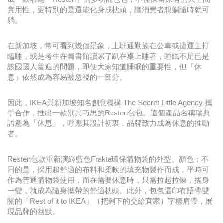
實用性，更特別的是還能化身成枕頭，讓消費者想躺隨時就可
躺。
在新加坡，常可看到幾個景象，上班通勤族在公車或捷運上打
瞌睡，或是考生在圖書館讀累了趴在桌上睡著，睡眠不足已是
該國國人普遍的問題，即便大家知道睡眠的重要性，但「休
息」依然成為容易被忽視的一部分。
因此，IKEA與新加坡知名創意機構 The Secret Little Agency 攜
手合作，推出一款別具巧思的Resten包包。這個產品名稱瑞典
語意為「休息」，呼應其設計初衷，品牌致力成為休息的推動
者。
Resten包款重新演繹藍色Frakta環保購物袋的外型、顏色；不
同的是，採用超舒適的布料和柔軟的填充物製作而成，平時可
作為普通購物袋使用，而在需要休息時，只需拉起拉鍊，搖身
一變，就成為隨身攜帶的舒適枕頭。此外，包包還印有語帶雙
關的「Rest of it to IKEA」（把剩下的交給宜家）字樣肩帶，展
現品牌的幽默。