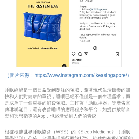
時尚
金獎的代價 牛恆泰：沒人知道我失去什麼！
台灣百事食品 注重品牌體驗創造差異化
黃麗萍：媒體代理商有幫客戶升級的責任！
牛恆泰：媒體產業蛻變關鍵期，數位轉型該怎麼
搞？（上）
（圖片來源：https://www.instagram.com/ikeasingapore/）
睡眠經濟是一個日益受到關注的領域，隨著現代生活節奏的加
快和人們對健康的重視，睡眠已經不僅僅是一個生理需求，而
是成為了一個重要的消費領域。主打著「助眠神器」等廣告宣
傳琳瑯滿目，還有改善睡眠的應用程序和平台，如提供放鬆音
樂和冥想指導的App，也逐漸受到人們的青睞。
根據根據世界睡眠協會（WSS）的《Sleep Medicine》（睡眠
醫學期刊）公佈，台灣失眠盛行率約17%，推估約有近400萬的