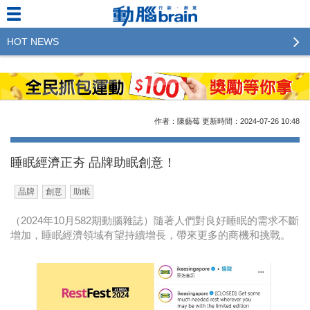
HOT NEWS
2023行銷傳播傑出貢獻獎 啟動徵件！期許參賽作品
更創新及具影響力
2022行銷傳播傑出貢獻獎得獎名單揭曉，近400位行
作者：陳藝莓
更新時間：2024-07-26
10:48
銷傳播人共襄盛舉！The Winners of 2022《Brain》
Excellence Agency& Advertiser of the year
睡眠經濟正夯 品牌助眠創意！
LINE 推出「AI 肖像」新功能 體驗專業棚拍的高質
品牌
創意
助眠
感美照
（2024年10月582期動腦雜誌）隨著人們對良好睡眠的需求不斷
2023台灣民生快消品牌排行 14億次國民消費揭曉品
增加，睡眠經濟領域有望持續增長，帶來更多的商機和挑戰。
牌足跡贏家
域動行銷公布人事異動
CSD中衛營運長張德成：中衛跳脫框架 玩出口罩新