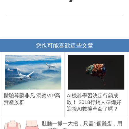
您也可能喜歡這些文章
體驗尊爵非凡 洞察VIP高
AI機器學習決定行銷成
資產族群
敗！ 2018行銷人準備好
迎接AI數據革命了嗎？
肚腩一抓一大把，只需1個雞蛋，用