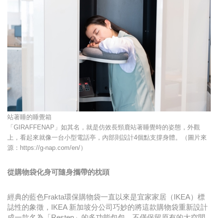
站著睡的睡覺箱
「GIRAFFENAP」如其名，就是仿效長頸鹿站著睡覺時的姿態，外觀
上，看起來就像一台小型電話亭，內部則設計4個點支撐身體。（圖片來
源：https://g-nap.com/en/）
從購物袋化身可隨身攜帶的枕頭
經典的藍色Frakta環保購物袋一直以來是宜家家居（IKEA）標
誌性的象徵，IKEA 新加坡分公司巧妙的將這款購物袋重新設計
成一款名為「Resten」的多功能包包，不僅保留原有的大空間