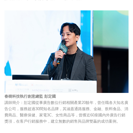
春樹科技執行創意總監 彭定國
講師簡介：彭定國從事廣告數位行銷相關產業20餘年，曾任職各大知名廣
告公司，服務超過30間知名品牌，其涵蓋通路服務、金融、飲料食品、消
費商品、醫療保健、家電3C、女性商品等，曾獲近60座國內外廣告行銷
獎項，在客戶行銷服務中，建立無數的銷售與品牌雙贏的成功案例。