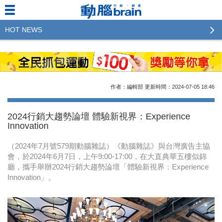
HOT NEWS
2023行銷傳播傑出貢獻獎 啟動徵件！期許參賽作品
更創新及具影響力
2022行銷傳播傑出貢獻獎得獎名單揭曉，近400位行
作者：編輯部
更新時間：2024-07-05
18:46
銷傳播人共襄盛舉！The Winners of 2022《Brain》
Excellence Agency& Advertiser of the year
2024行銷大趨勢論壇 體驗新視界：Experience
Innovation
LINE 推出「AI 肖像」新功能 體驗專業棚拍的高質
感美照
（2024年7月號579期動腦雜誌）《動腦雜誌》與台灣廣告主協
會，於2024年6月7日，上午9:00-17:00，在大直典華五樓似錦
2023台灣民生快消品牌排行 14億次國民消費揭曉品
廳，攜手舉辦2024行銷大趨勢論壇「體驗新視界：Experience
牌足跡贏家
Innovation」。
域動行銷公布人事異動
CSD中衛營運長張德成：中衛跳脫框架 玩出口罩新