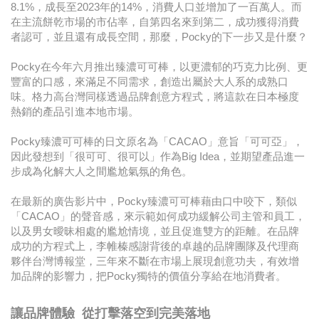
8.1%，成長至2023年的14%，消費人口並增加了一百萬人。而
在主流餅乾市場的市佔率，自第四名來到第二，成功獲得消費
者認可，並且還有成長空間，那麼，Pocky的下一步又是什麼？
Pocky在今年六月推出臻濃可可棒，以更濃郁的巧克力比例、更
豐富的口感，來滿足不同需求，創造出屬於大人系的成熟口
味。格力高台灣同樣透過品牌創意方程式，將這款在日本極度
熱銷的產品引進本地市場。
Pocky臻濃可可棒的日文原名為「CACAO」意旨「可可亞」，
因此發想到「很可可、很可以」作為Big Idea，並期望產品進一
步成為化解大人之間尷尬氣氛的角色。
在最新的廣告影片中，Pocky臻濃可可棒藉由口中咬下，類似
「CACAO」的聲音感，來示範如何成功緩解公司主管和員工，
以及男女曖昧相處的尷尬情境，並且促進雙方的距離。在品牌
成功的方程式上，李帷榛感謝背後的卓越的品牌團隊及代理商
夥伴台灣博報堂，三年來不斷在市場上展現創意功夫，有效增
加品牌的影響力，把Pocky獨特的價值分享給在地消費者。
讓品牌體驗 從打擊落空到完美落地