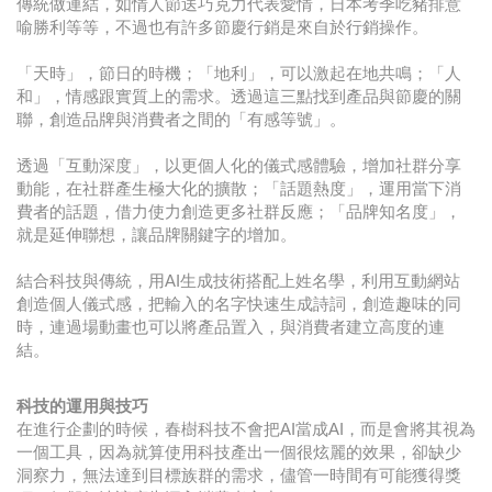
傳統做連結，如情人節送巧克力代表愛情，日本考季吃豬排意
喻勝利等等，不過也有許多節慶行銷是來自於行銷操作。
「天時」，節日的時機；「地利」，可以激起在地共鳴；「人
和」，情感跟實質上的需求。透過這三點找到產品與節慶的關
聯，創造品牌與消費者之間的「有感等號」。
透過「互動深度」，以更個人化的儀式感體驗，增加社群分享
動能，在社群產生極大化的擴散；「話題熱度」，運用當下消
費者的話題，借力使力創造更多社群反應；「品牌知名度」，
就是延伸聯想，讓品牌關鍵字的增加。
結合科技與傳統，用AI生成技術搭配上姓名學，利用互動網站
創造個人儀式感，把輸入的名字快速生成詩詞，創造趣味的同
時，連過場動畫也可以將產品置入，與消費者建立高度的連
結。
科技的運用與技巧
在進行企劃的時候，春樹科技不會把AI當成AI，而是會將其視為
一個工具，因為就算使用科技產出一個很炫麗的效果，卻缺少
洞察力，無法達到目標族群的需求，儘管一時間有可能獲得獎