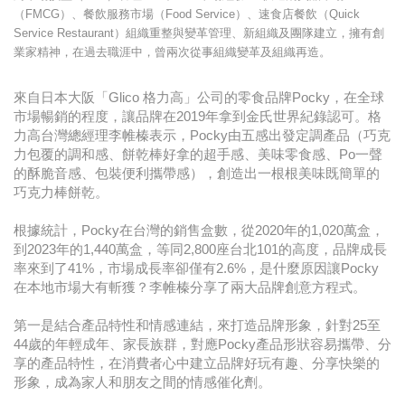
（FMCG）、餐飲服務市場（Food Service）、速食店餐飲（Quick
Service Restaurant）組織重整與變革管理、新組織及團隊建立，擁有創
業家精神，在過去職涯中，曾兩次從事組織變革及組織再造。
來自日本大阪「Glico 格力高」公司的零食品牌Pocky，在全球
市場暢銷的程度，讓品牌在2019年拿到金氏世界紀錄認可。格
力高台灣總經理李帷榛表示，Pocky由五感出發定調產品（巧克
力包覆的調和感、餅乾棒好拿的超手感、美味零食感、Po一聲
的酥脆音感、包裝便利攜帶感），創造出一根根美味既簡單的
巧克力棒餅乾。
根據統計，Pocky在台灣的銷售盒數，從2020年的1,020萬盒，
到2023年的1,440萬盒，等同2,800座台北101的高度，品牌成長
率來到了41%，市場成長率卻僅有2.6%，是什麼原因讓Pocky
在本地市場大有斬獲？李帷榛分享了兩大品牌創意方程式。
第一是結合產品特性和情感連結，來打造品牌形象，針對25至
44歲的年輕成年、家長族群，對應Pocky產品形狀容易攜帶、分
享的產品特性，在消費者心中建立品牌好玩有趣、分享快樂的
形象，成為家人和朋友之間的情感催化劑。