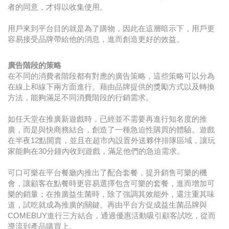
者的同意，才得以收集使用。
用戶來到平台目的就是為了購物，因此在這層暗示下，用戶更
容易接受品牌帶給他的消息，進而創造更好的效益。
廣告階段的策略
在不同的消費者階段都有對應的廣告策略，這些策略可以分為
在線上和線下兩方面進行。藉由品牌提供的獎勵方式以及轉換
方法，能夠滿足不同消費階段的行銷需求。
如任天堂在推廣新遊戲時，已經並不需要再進行知名度的推
廣，而是與快商務結合，創造了一種急迫性購買的體驗。遊戲
在半夜12點開賣，並且在超市內設置外送夥伴排隊區域，讓玩
家能夠在30分鐘內收到遊戲，滿足他們的急迫需求。
可口可樂在平台餐廳內推出了配合套餐，提升銷售可樂的機
會，讓顧客在點餐時更容易選擇包含可樂的套餐，進而增加可
樂的銷量；在推廣益生菌時，除了強調其效能外，還注重其味
道，試吃就成為推廣的關鍵。再由平台方促成益生菌品牌與
COMEBUY進行三方結合，通過優惠活動吸引顧客試吃，從而
導流到產品購買上。