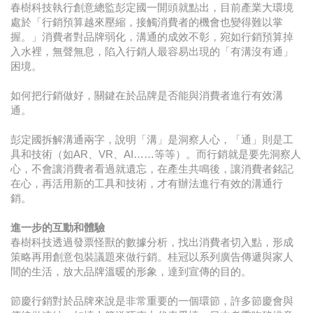
春樹科技執行創意總監彭定國一開頭就點出，目前產業大環境
處於「行銷預算越來壓縮，接觸消費者的機會也變得難以掌
握。」消費者對品牌弱化，溝通的成效不彰，宛如行銷預算掉
入水裡，無聲無息，陷入行銷人最容易出現的「有溝沒有通」
困境。
如何把行銷做好，關鍵在於品牌是否能與消費者進行有效溝
通。
彭定國拆解溝通兩字，說明「溝」是洞察人心，「通」則是工
具和技術（如AR、VR、AI……等等）。而行銷就是要先洞察人
心，不會讓消費者看過就遺忘，在產生共鳴後，讓消費者銘記
在心，再活用新的工具和技術，才有辦法進行有效的溝通行
銷。
進一步的互動和體驗
春樹科技透過發票怪獸的數據分析，找出消費者切入點，形成
策略再用創意包裝議題來做行銷。桂冠以系列廣告傳遞與家人
間的生活，放大品牌溫暖的形象，達到宣傳的目的。
節慶行銷對於品牌來說是非常重要的一個環節，許多節慶會與