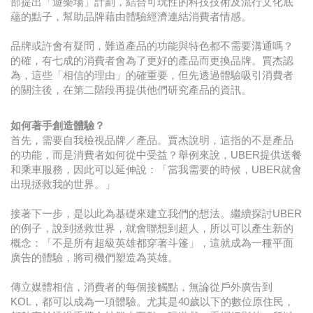
部提出「遊樂場」計劃，結合可玩性的科技技術及流行文化底
蘊的點子，幫助品牌藉由體驗經濟連結消費者情感。
品牌或許會有疑問，難道產品的功能與特色都不需要溝通嗎？
的確，有七成的消費者會為了更好的產品而更換品牌。賈杰認
為，這些「相信的理由」的確重要，但先透過體驗吸引消費者
的關注後，在第二階段再提供他們研究產品的資訊。
如何著手創造體驗？
首先，需要自我檢視品牌／產品。賈杰說明，這指的不是產品
的功能，而是消費者如何從中受益？舉例來說，UBER提供送餐
和乘車服務，因此可以延伸說：「當我需要的時候，UBER就會
出現拯救我的世界。」
接著下一步，是以此為基礎來建立我們的想法。繼續探討UBER
的例子，說到拯救世界，就會聯想到超人，所以可以產生新的
概念：「不是所有超級英雄都穿著斗篷」，這就成為一種平面
廣告的體驗，將司機們塑造為英雄。
傳立媒體相信，消費者的每個接觸點，無論從戶外廣告到
KOL，都可以成為一項體驗。尤其是40歲以下的數位原住民，