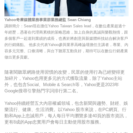
Yahoo奇摩媒體業務事業群業務總監 Sean Chiang
講師簡介：Sean現在擔任Yahoo Taiwan Sales lead，在數位產業超過十
年經歷，憑著在代理商累積的策略思維，加上自身的真誠與樂觀熱情，跟
多個客戶一起達到業績的成長，也勇於將創意與新媒體科技結合解決客戶
的行銷痛點。 他多次代表Yahoo參與業界高峰論壇擔任主講者，專業、內
容多元完整、口條清晰，與台下聽眾互動良好，期待可以在數位行銷產業
做出更多貢獻。
隨著閱聽眾網路使用習慣的改變，民眾的使用行為已經變得更
加碎片，Yahoo也用更多元的方式獲取流量，除了Yahoo主站
外，也包含Social、Mobile & Search等，Yahoo更是2023年
Google搜尋引擎熱門字詞排行第二名。
Yahoo持續經營五大內容權威領域，包含新聞與趨勢、財經、娛
樂流行、健康、生活消費。以Yahoo 股市來說，在PC網頁、行
動和App上忠誠用戶，每人每日平均瀏覽多達40頁的股市資訊，
更有8成的App忠實用戶會每日主動使用股市服務。