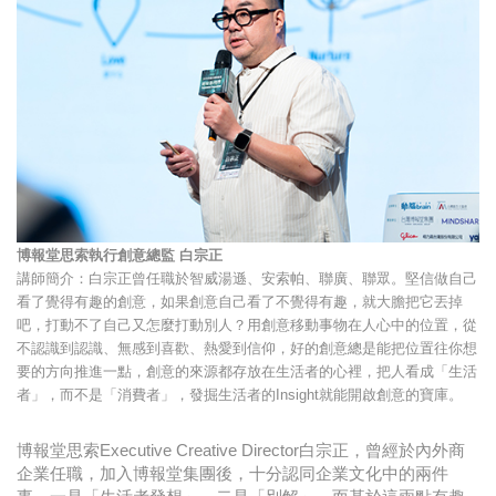
博報堂思索執行創意總監 白宗正
講師簡介：白宗正曾任職於智威湯遜、安索帕、聯廣、聯眾。堅信做自己
看了覺得有趣的創意，如果創意自己看了不覺得有趣，就大膽把它丟掉
吧，打動不了自己又怎麼打動別人？用創意移動事物在人心中的位置，從
不認識到認識、無感到喜歡、熱愛到信仰，好的創意總是能把位置往你想
要的方向推進一點，創意的來源都存放在生活者的心裡，把人看成「生活
者」，而不是「消費者」，發掘生活者的Insight就能開啟創意的寶庫。
博報堂思索Executive Creative Director白宗正，曾經於內外商
企業任職，加入博報堂集團後，十分認同企業文化中的兩件