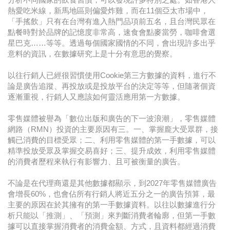
熱愛吃米線，新馬地區則偏愛炸雞，而在11個亞太市場中，
「手搖飲」只有在台灣有進入熱門品項前五名，且台灣民眾在
點餐時對於品牌的記憶度非常高，速食會點麥當勞，咖啡會選
星巴克……等等。透過每個國家國情的不同，會出現許多出乎
意料的資訊，在數據研究上是十分有意思的覺察。
以往行銷人已經很習慣使用Cookie第三方數據的資料，進行不
論是廣告追蹤、再投放或是投放平台的決定等等，但隨著個資
逐漸重視，行銷人又應該如何靈活應用第一方數據。
零售媒體被譽為「數位出版和廣告的下一波浪潮」，零售媒體
網路（RMN）投資的主要原因有三。一、掌握龐大受眾群，接
觸已消費的目標受眾；二、利用零售媒體的第一手數據，可以
精準投放受眾及掌握交易喜好；三、提升成效，利用零售媒體
的消費者歷程來執行有影響力、且可被衡量的廣告。
不論是在代理商還是其他數據都顯示，到2027年零售媒體廣告
會增長60%，也會佔所有行銷人將近五分之一的廣告預算，最
主要的原因在於其擁有的第一手數據資料。以往以數據進行分
析只能以「推測」、「預測」來判斷消費者輪廓，但第一手數
據可以直接掌握消費者的消費金額、方式，且資料都經過消費