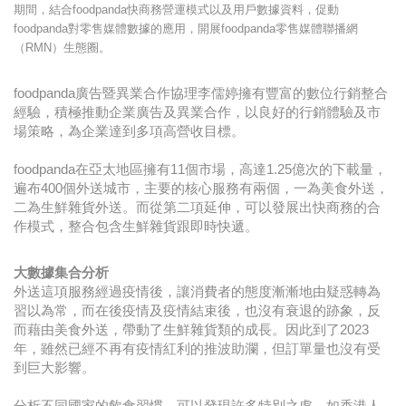
期間，結合foodpanda快商務營運模式以及用戶數據資料，促動
foodpanda對零售媒體數據的應用，開展foodpanda零售媒體聯播網
（RMN）生態圈。
foodpanda廣告暨異業合作協理李儒婷擁有豐富的數位行銷整合
經驗，積極推動企業廣告及異業合作，以良好的行銷體驗及市
場策略，為企業達到多項高營收目標。
foodpanda在亞太地區擁有11個市場，高達1.25億次的下載量，
遍布400個外送城市，主要的核心服務有兩個，一為美食外送，
二為生鮮雜貨外送。而從第二項延伸，可以發展出快商務的合
作模式，整合包含生鮮雜貨跟即時快遞。
大數據集合分析
外送這項服務經過疫情後，讓消費者的態度漸漸地由疑惑轉為
習以為常，而在後疫情及疫情結束後，也沒有衰退的跡象，反
而藉由美食外送，帶動了生鮮雜貨類的成長。因此到了2023
年，雖然已經不再有疫情紅利的推波助瀾，但訂單量也沒有受
到巨大影響。
分析不同國家的飲食習慣，可以發現許多特別之處。如香港人