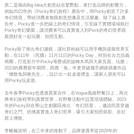
第二是藉由Big Idea大創意結合驚艷點，來打造品牌的影響力，
例如2022年的《Pocky奇幻旅程》廣告中，用Pocky創造了許多
奇幻情境，帶給消費者無限創意想像及生活樂趣。除了線上廣
告外，Pocky進一步把線上的奇幻情境，引至線下實體場域執行
Pocky奇幻樂園，讓消費者可以真實進入到Pock的奇幻世界跟
親朋好友一起玩樂、拍照互動。
Pocky除了推出奇幻濾鏡，讓社群粉絲可以用手機與虛擬世界互
動，在111年 （民國）11月11日的Pocky Day，特別在台北信義
商圈，打造影片中Pocky堆疊成的旋轉木馬與大家見面、玩樂；
2023的農曆新年期間，因應「兔」年更突破攜手網路插畫作品
「懶散兔與啾先生」，設計出一款桌遊禮盒，讓家人朋友可以
用Pocky玩桌遊。
去年春季Pocky也透過異業合作，在Vogue風格野餐日上，再次
將奇幻旅程帶到真實世界，在野餐活動中設置現場體驗。2023
年的Pocky則在華山文創園區推出「奇幻部屋」，邀請民眾穿越
奇幻之門、彷彿真實進入奇幻世界，吸引大家拍照留影、在社
群上傳散。
李帷榛說明，在三年來的推動下，品牌滲透率從2020年的