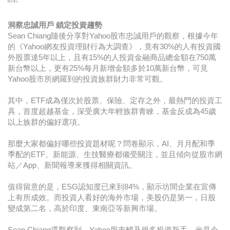
洞察忠誠用戶 鎖定投資趨勢
Sean Chiang隨後分享對Yahoo股市忠誠用戶的觀察，根據今年
的《Yahoo網友投資理財行為大調查》，竟有30%的人有投資國
外股票達5年以上，且有15%的人投資金融商品總金額在750萬
新台幣以上，更有25%每月新增金額多於10萬新台幣，可見
Yahoo股市所網羅到的投資族群財力非常可觀。
其中，ETF成為僅次於股票、保險、定存之外，最熱門的投資工
具，首度超越基金，深受廣大年輕族群青睞，基金反成為45歲
以上族群的偏好選項。
那麼大家都偏好哪些投資題材呢？問卷顯示，AI、月月配和季
季配的ETF、新能源、生技醫療都備受關注，並且傾向從股市網
站／App、新聞報導來獲得相關資訊。
值得留意的是，ESG認知度已來到84%，顯示坊間企業在宣傳
上有所成效。而投資人看好的海外市場，美股仍是第一，日股
變成第二名，高於印度、東南亞等新興市場。
Sean Chiang還觀察到，Yahoo股市觸及很多投資新手，光是今