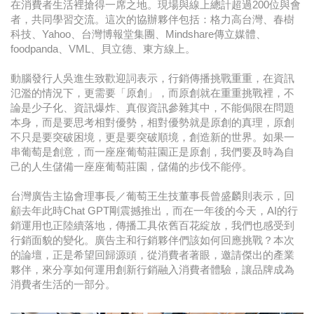
在消費者生活裡搶得一席之地。現場與線上總計超過200位與會
者，共同學習交流。這次的協辦夥伴包括：格力高台灣、春樹
科技、Yahoo、台灣博報堂集團、Mindshare傳立媒體、
foodpanda、VML、貝立德、東方線上。
動腦發行人吳進生致歡迎詞表示，行銷傳播挑戰重重，在資訊
氾濫的情況下，更需要「原創」，而原創就在重重挑戰裡，不
論是少子化、資訊爆炸、真假資訊參雜其中，不能侷限在問題
本身，而是要思考相對優勢，相對優勢就是原創的真理，原創
不只是要突破困境，更是要突破順境，創造新的世界。如果一
串葡萄是創意，而一座座葡萄莊園正是原創，我們要及時為自
己的人生儲備一座座葡萄莊園，儲備的步伐不能停。
台灣廣告主協會理事長／葡萄王生技董事長曾盛麟則表示，回
顧去年此時Chat GPT剛震撼推出，而在一年後的今天，AI的行
銷運用也正陸續落地，傳播工具依舊百花綻放，我們也感受到
行銷面貌的變化。廣告主和行銷夥伴們該如何回應挑戰？本次
的論壇，正是希望回歸源頭，從消費者著眼，邀請傑出的產業
夥伴，來分享如何運用創新行銷融入消費者體驗，讓品牌成為
消費者生活的一部分。