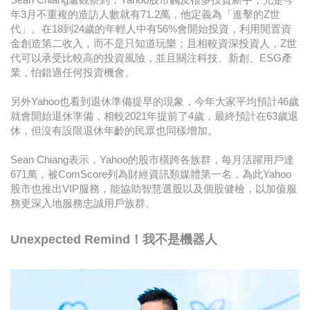
年3月不重複的造訪人數就有71.2萬，他定義為「進擊的Z世
代」。在18到24歲的年輕人中有56%會開始投資，利用閒置資
金創造第二收入，而不是只知道玩樂；且相較資深投資人，Z世
代可以承受比較高的投資風險，並且關注科技、新創、ESG產
業，怕錯過任何投資機會。
另外Yahoo也看到退休準備提早的現象，今年大家平均預計46歲
就會開始退休準備，相較2021年提前了4歲，最終預計在63歲退
休，但沒有設限退休年齡的民眾也同樣增加。
Sean Chiang表示，Yahoo的股市橫跨各族群，每月活躍用戶達
671萬，被ComScore列為財經資訊類媒體第一名，為此Yahoo
股市也推出VIP服務，能協助智慧選股以及個股健檢，以加值服
務更深入地服務忠誠用戶族群。
Unexpected Remind！我不是機器人