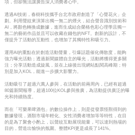
項，但卻無法讓廣告深入消費者心中。
透過AI技術，春樹科技攜手台北市政府創造了「心聲花火」企
劃。利用聲紋來演算出獨一無二的煙火，結合聲音識別技術和
AI，將顏色轉換成數據，進而生成結合榮格色彩心理學且獨一
無二的藝術作品並且可以收藏在錢包的NFT。創新的設計，不
僅提升了活動的互動性，也增加了其獨特性和吸引力。
運用AI的重點在於創造活動聲量，引爆話題催化傳散度，能夠
強力曝光活動；透過新聞媒體自主的曝光，活動將獲得更多關
注；分享活動造成旋風，並在上線後出現網站點閱高峰期；特
別是加入KOL，能進一步擴大影響力。
活動吸引了超過六萬人參與，在活動的前兩周內，已經有超過
80篇新聞報導，超過100位KOL參與推廣，為活動提供廣泛的曝
光和持續熱度。
而在「可樂果啤酒包」的數位操作上，則是從發票怪獸得到的
數據發現，酒類市場年輕化、女性消費者增加等等特性，在目
的是為了聚會小酌上，以聲紋互動展現能量，可以達到熱場的
目的，營造出愉快的氛圍。整體KPI更是成長了141%。