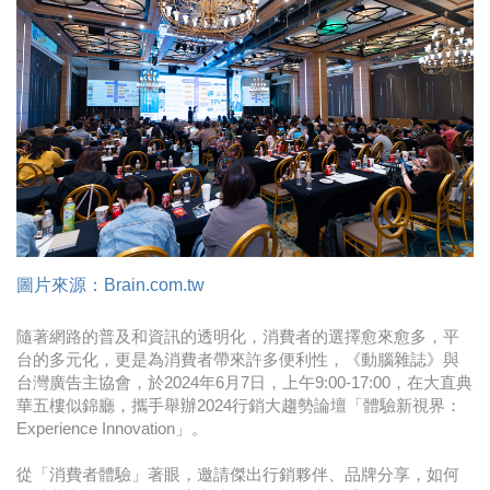
時尚
金獎的代價 牛恆泰：沒人知道我失去什麼！
台灣百事食品 注重品牌體驗創造差異化
黃麗萍：媒體代理商有幫客戶升級的責任！
牛恆泰：媒體產業蛻變關鍵期，數位轉型該怎麼
搞？（上）
圖片來源：Brain.com.tw
隨著網路的普及和資訊的透明化，消費者的選擇愈來愈多，平
台的多元化，更是為消費者帶來許多便利性，《動腦雜誌》與
台灣廣告主協會，於2024年6月7日，上午9:00-17:00，在大直典
華五樓似錦廳，攜手舉辦2024行銷大趨勢論壇「體驗新視界：
Experience Innovation」。
從「消費者體驗」著眼，邀請傑出行銷夥伴、品牌分享，如何