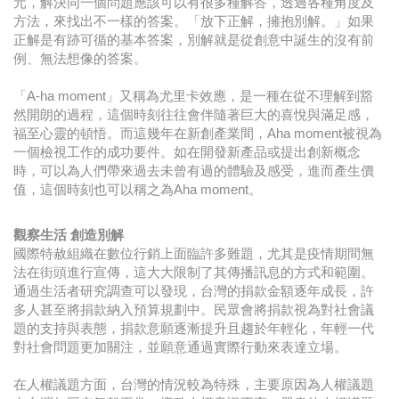
元，解決同一個問題應該可以有很多種解答，透過各種角度及
方法，來找出不一樣的答案。「放下正解，擁抱別解。」如果
正解是有跡可循的基本答案，別解就是從創意中誕生的沒有前
例、無法想像的答案。
「A-ha moment」又稱為尤里卡效應，是一種在從不理解到豁
然開朗的過程，這個時刻往往會伴隨著巨大的喜悅與滿足感，
福至心靈的頓悟。而這幾年在新創產業間，Aha moment被視為
一個檢視工作的成功要件。如在開發新產品或提出創新概念
時，可以為人們帶來過去未曾有過的體驗及感受，進而產生價
值，這個時刻也可以稱之為Aha moment。
觀察生活 創造別解
國際特赦組織在數位行銷上面臨許多難題，尤其是疫情期間無
法在街頭進行宣傳，這大大限制了其傳播訊息的方式和範圍。
通過生活者研究調查可以發現，台灣的捐款金額逐年成長，許
多人甚至將捐款納入預算規劃中。民眾會將捐款視為對社會議
題的支持與表態，捐款意願逐漸提升且趨於年輕化，年輕一代
對社會問題更加關注，並願意通過實際行動來表達立場。
在人權議題方面，台灣的情況較為特殊，主要原因為人權議題