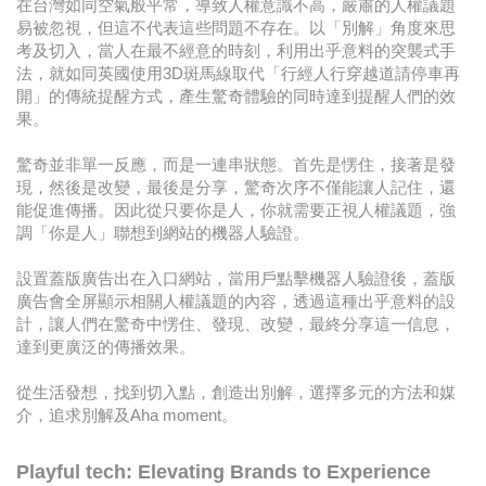
在台灣如同空氣般平常，導致人權意識不高，嚴肅的人權議題
易被忽視，但這不代表這些問題不存在。以「別解」角度來思
考及切入，當人在最不經意的時刻，利用出乎意料的突襲式手
法，就如同英國使用3D斑馬線取代「行經人行穿越道請停車再
開」的傳統提醒方式，產生驚奇體驗的同時達到提醒人們的效
果。
驚奇並非單一反應，而是一連串狀態。首先是愣住，接著是發
現，然後是改變，最後是分享，驚奇次序不僅能讓人記住，還
能促進傳播。因此從只要你是人，你就需要正視人權議題，強
調「你是人」聯想到網站的機器人驗證。
設置蓋版廣告出在入口網站，當用戶點擊機器人驗證後，蓋版
廣告會全屏顯示相關人權議題的內容，透過這種出乎意料的設
計，讓人們在驚奇中愣住、發現、改變，最終分享這一信息，
達到更廣泛的傳播效果。
從生活發想，找到切入點，創造出別解，選擇多元的方法和媒
介，追求別解及Aha moment。
Playful tech: Elevating Brands to Experience