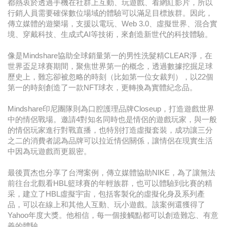
都熱衷於透過手機在社群上互動、玩遊戲、看網紅影片，所以
行銷人員需要確保數位場域的體驗可以滿足目標族群。因此，
傳立媒體的遊樂場，支援以電玩、Web 3.0、虛擬世界、混合實
境、穿戴科技、生成式AI等技術，來創造新世代的科技體驗。
像是Mindshare協助全球銷量第一的男性洗髮精CLEAR淨，在
世界盃足球賽期間，聚焦世界第一的概念，透過數據挖掘足球
歷史上，難忘卻被忽略的時刻（比如第一位女裁判），以22個
第一的時刻創造了一款NFT球衣，更轉換為實體紀念品。
Mindshare印尼團隊則為口腔護理品牌Closeup，打造遊戲世界
中的情侶戰場。邀請4對知名同時也是情侶的遊戲玩家，與一般
的情侶玩家進行對戰直播，也特別打造虛擬套裝，成功讓三分
之二的消費者認為品牌可以拉近情侶關係，讓情侶在現實生活
中因為玩遊戲而更親密。
最後賈杰也分享了台灣案例，傳立媒體協助NIKE，為了讓無法
前往台北觀看HBL籃球賽的年輕族群，也可以體驗到比賽的精
采，建立了HBL虛擬宇宙，包括客製化的虛擬化身及系列產
品，可以在線上和其他人互動、玩小遊戲。該案例還獲得了
Yahoo年度大獎。他相信，每一個接觸點都可以創造難忘、有意
義的體驗。