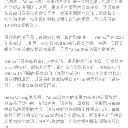
他強調，Yahoo不僅只是集結各大新聞平台的資訊，也成立自家
的財經記者團隊，以質、量兼具的優質內容為使命，透過獨家
影音節目及長期經營策展力，網羅不同面向資訊，因此養出一
批忠誠用戶，特別是針對接收通俗資訊的受眾，而非是只佔
10%的專業投資人。
最經典的例子是，近期掀起的「黃仁勳瘋潮」，Yahoo早在2023
年率先以「1兆男」來定義NVIDIA執行長黃仁勳，在隔一天開始
吸引許多其他媒體跟進報導，足見Yahoo創造議題的影響力。
Yahoo不只在每月進行人物專訪，透過財經記者側寫，近身觀察
CEO的特點、優勢和視野，還打造自製影音節目，例如2017年
Yahoo TV開播的長青節目《進擊的荷包》，鎖定小資族群規劃
廣泛理財議題，以及另外為進階投資者打造的選股節目《選好
股》，找來專家教你看門道。
Sean Chiang也說明，Yahoo以強大的策展力來深耕分眾族群，
無論是理財小白、新婚夫妻、退休族、單身族，不斷思考每個
投資階段需要的內容，讓各種族群在網路上搜尋資訊時，都能
基於不同目的進到Yahoo站內補足所需知識，更運用AI給予投資
人更精準的建議，分析行為數據、自動推播相關新聞和個股資
訊。