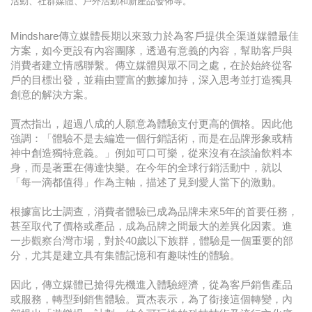
活動、社群媒體、戶外活動和新產品發佈等。
Mindshare傳立媒體長期以來致力於為客戶提供全渠道媒體最佳
方案，如今更設有內容團隊，透過有意義的內容，幫助客戶與
消費者建立情感聯繫。傳立媒體與眾不同之處，在於始終從客
戶的目標出發，並藉由豐富的數據加持，深入思考並打造獨具
創意的解決方案。
賈杰指出，超過八成的人願意為體驗支付更高的價格。因此他
強調：「體驗不是去編造一個行銷話術，而是在品牌形象或精
神中創造獨特意義。」例如可口可樂，從來沒有在談論飲料本
身，而是著重在傳達快樂。在今年的全球行銷活動中，就以
「每一滴都值得」作為主軸，描述了見到愛人當下的激動。
根據富比士調查，消費者體驗已成為品牌未來5年的首要任務，
甚至取代了價格或產品，成為品牌之間最大的差異化因素。進
一步觀察台灣市場，對於40歲以下族群，體驗是一個重要的部
分，尤其是建立具有集體記憶和有趣味性的體驗。
因此，傳立媒體已搶得先機進入體驗經濟，從為客戶銷售產品
或服務，轉型到銷售體驗。賈杰表示，為了銜接這個轉變，內