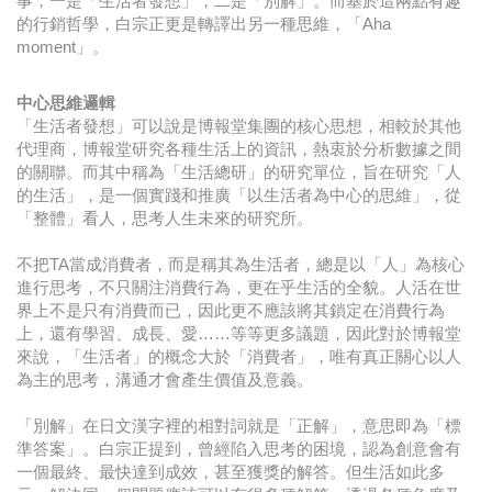
事，一是「生活者發想」，二是「別解」。而基於這兩點有趣
的行銷哲學，白宗正更是轉譯出另一種思維，「Aha
moment」。
中心思維邏輯
「生活者發想」可以說是博報堂集團的核心思想，相較於其他
代理商，博報堂研究各種生活上的資訊，熱衷於分析數據之間
的關聯。而其中稱為「生活總研」的研究單位，旨在研究「人
的生活」，是一個實踐和推廣「以生活者為中心的思維」，從
「整體」看人，思考人生未來的研究所。
不把TA當成消費者，而是稱其為生活者，總是以「人」為核心
進行思考，不只關注消費行為，更在乎生活的全貌。人活在世
界上不是只有消費而已，因此更不應該將其鎖定在消費行為
上，還有學習、成長、愛……等等更多議題，因此對於博報堂
來說，「生活者」的概念大於「消費者」，唯有真正關心以人
為主的思考，溝通才會產生價值及意義。
「別解」在日文漢字裡的相對詞就是「正解」，意思即為「標
準答案」。白宗正提到，曾經陷入思考的困境，認為創意會有
一個最終、最快達到成效，甚至獲獎的解答。但生活如此多