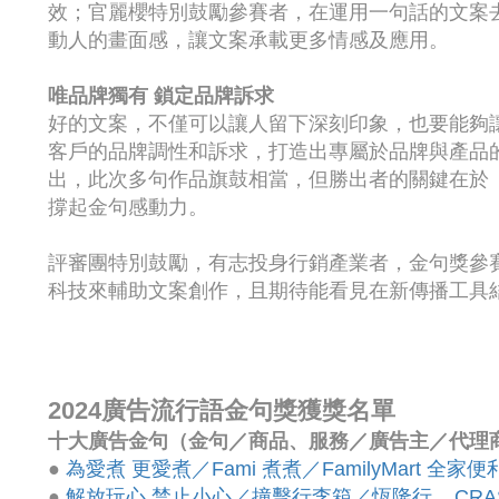
效；官麗櫻特別鼓勵參賽者，在運用一句話的文案
動人的畫面感，讓文案承載更多情感及應用。
唯品牌獨有 鎖定品牌訴求
好的文案，不僅可以讓人留下深刻印象，也要能夠
客戶的品牌調性和訴求，打造出專屬於品牌與產品
出，此次多句作品旗鼓相當，但勝出者的關鍵在於
撐起金句感動力。
評審團特別鼓勵，有志投身行銷產業者，金句獎參賽
科技來輔助文案創作，且期待能看見在新傳播工具
2024廣告流行語金句獎獲獎名單
十大廣告金句（金句／商品、服務／廣告主／代理
●
為愛煮 更愛煮／Fami 煮煮／FamilyMart 全家便
●
解放玩心 禁止小心／撞擊行李箱／恆隆行 _ CRA