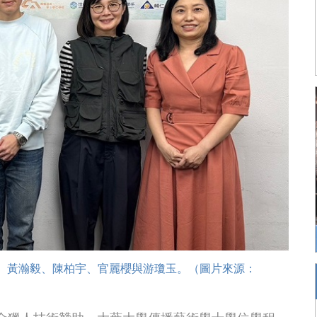
洋、黃瀚毅、陳柏宇、官麗櫻與游瓊玉。（圖片來源：