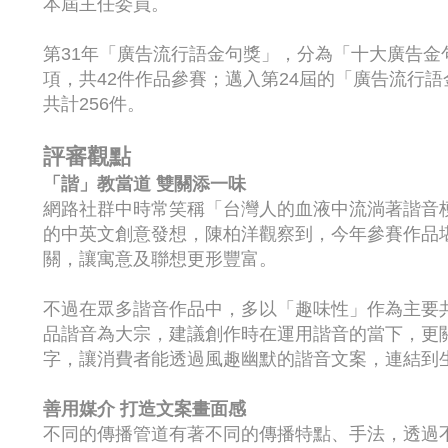
本屆主任委員。
第31年「廣告流行語金句獎」，分為「十大廣告
項，共42件作品參賽；邁入第24屆的「廣告流行
共計256件。
評審觀點
「諧」教當道 雙關添一味
網路社群中時常笑稱「台灣人的血液中流淌著諧音
的中英文創意發想，陳柏洋觀察到，今年參賽作品
關，讓寓意及聯想更形豐富。
不過在眾多諧音作品中，多以「趣味性」作為主要
品諧音為大宗，建議創作時在運用諧音的當下，更
字，讓消費者能透過風趣幽默的諧音文案，連結到
善用媒介 打造文案畫面感
不同的傳播管道有著不同的傳播特點、手法，透過