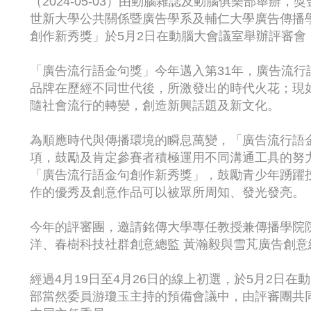
（2024-05-03）由動腦雜誌及動腦俱樂部舉
世新大學公共關係暨廣告學系及輔仁大學廣告傳播學
創作新秀獎」於5月2日在動腦大會議室舉辦評審會
「廣告流行語金句獎」今年邁入第31年，廣告流
品牌在歷經不同世代後，所激發出的時代火花；現
隨社會流行的轉變，創造新興話題及新文化。
為順應時代與傳播環境的瞬息萬變，「廣告流行語
項，鼓勵及肯定參賽者積極運用不同溝通工具的努
「廣告流行語金句創作新秀獎」，鼓勵青少年踴躍
作的優秀及創意作品可以被眾所周知、發光發亮。
今年的評審團，邀請銘傳大學專任教授兼傳播學院院
洋、春樹科技社群創意總監 黃瀚毅與雪芃廣告創意
經過4月19日至4月26日的線上初選，於5月2日
部當然委員游瓊玉主持的預備會議中，由評審團共