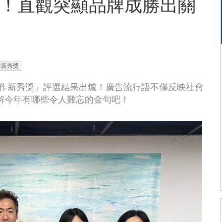
爐！直觀突顯品牌成勝出關
作新秀獎
暨金句創作新秀獎」評選結果出爐！廣告流行語不僅反映社會
解今年有哪些令人難忘的金句吧！