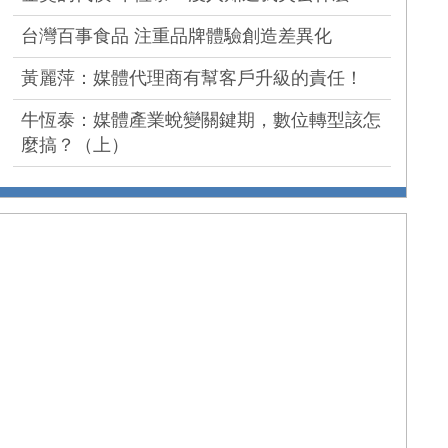
台灣百事食品 注重品牌體驗創造差異化
黃麗萍：媒體代理商有幫客戶升級的責任！
牛恆泰：媒體產業蛻變關鍵期，數位轉型該怎
麼搞？（上）