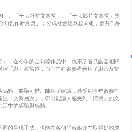
金句」、「十大社群文案獎」、「十大影片文案獎」獎
語金句創作新秀獎」，分成社會組及校園組，參賽作品
梗」，在今年的金句獎作品中，也不乏看見諧音相關
堪稱「諧」教當道，而其中有參賽者善用了諧音及雙
共鳴點，略顯可惜。陳柏宇建議，感受到今年參賽作
關注「文案層次」，帶出能讓人感受到「情境」的文
生活中的經驗與感動。
不同的呈現手法，也能在各個平台媒介中取得好的成