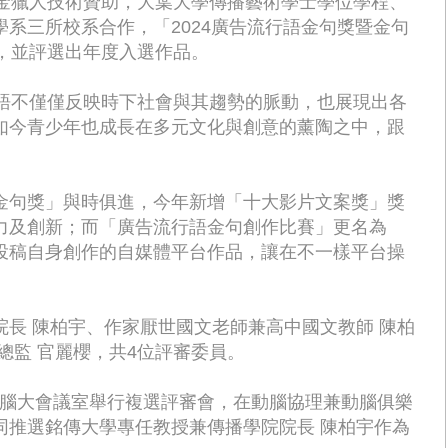
辦，獎金獵人技術贊助，大葉大學傳播藝術學士學位學程、
系三所校系合作，「2024廣告流行語金句獎暨金句
，並評選出年度入選作品。
行語不僅僅反映時下社會與其趨勢的脈動，也展現出各
如今青少年也成長在多元文化與創意的薰陶之中，跟
金句獎」與時俱進，今年新增「十大影片文案獎」獎
力及創新；而「廣告流行語金句創作比賽」更名為
投稿自身創作的自媒體平台作品，讓在不一樣平台操
長 陳柏宇、作家厭世國文老師兼高中國文教師 陳柏
總監 官麗櫻，共4位評審委員。
在動腦大會議室舉行複選評審會，在動腦協理兼動腦俱樂
同推選銘傳大學專任教授兼傳播學院院長 陳柏宇作為