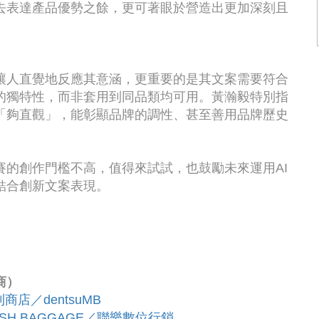
去表達產品優勢之餘，更可著眼於營造出更加深刻且
讓人直覺地反應其意涵，更重要的是其文案需要符合
的獨特性，而非套用到同品類均可用。黃瀚毅特別指
「夠直觀」，能彰顯品牌的調性、甚至善用品牌歷史
的創作門檻不高，值得來試試，也鼓勵未來運用AI
結合創新文案表現。
商）
利商店／dentsuMB
SH BAGGAGE／聯樂數位行銷