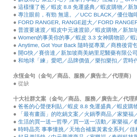
●
這樣懂了爸／蝦皮 8.8 免運盛典／蝦皮購物／
●
專注眼前，有勁 無退。／UCC BLACK／優仕
●
FORD RANGER, RANGE超大／FORD R
●
普渡要速渡／蝦皮中元速渡節／蝦皮購物／新加
●
Women的事美你的事／蝦皮 3.3 女神購物
●
Anytime, Got Your Back 隨時挺專業／商
●
開G快／賽倍達／新加坡商美納里尼醫藥有限公司
●
和地球「練」愛吧／品牌價值／樂扣樂扣／雲時
永恆金句（金句／商品、服務／廣告主／代理商）
●
從缺
十大社群文案（金句／商品、服務／廣告主／代理
●
爸爸的心聲便利貼／蝦皮 8.8 免運盛典／蝦皮
●
「最有畫面」的吃鍋文案／火鍋季商品／家樂福
●
生活的買一送一哲學／買一送一活動／家樂福／
●
時時晶亮 事事懂挑／天地合補葉黃素全系列／佳