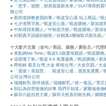
●
好兄弟語錄／中元普渡商品／家樂福／春樹科技
●
「把手」放開，廚房迎接新未來／SUIT薄荷奶
限公司
●
那些老師教會我的事／蝦皮安心退 站上商品／
●
七夕渣男字典／蝦皮安心退／蝦皮購物／新加坡
●
中秋尋找有圓人／中秋節月餅／蝦皮購物／新加
●
好韌真不說破的秘密／好韌真3層抽取式衛生紙
十大影片文案（金句／商品、服務／廣告主／代理
●
來點媽Me Time／蝦皮5.5寵愛母親節／蝦皮
●
這樣懂了爸／蝦皮 8.8 免運盛典／蝦皮購物／
●
齊柏林 看見台灣.大金 疼惜台灣／大金空調／
●
「退後！美韻慧」，蝦皮安心退，退貨免運費／
公司台灣分公司
●
瑞穗鮮乳 陪伴成長／瑞穗鮮乳／統一食品／雪芃
●
別以為你背後做的好事 我們不知道／家樂福食物
●
蘇菲の超自然力量／蘇菲天然系列衛生棉／嬌聯