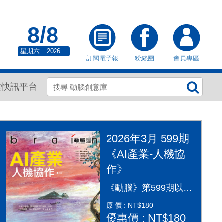
8/8
星期六
2026
訂閱電子報
粉絲團
會員專區
業快訊平台
2026年3月 599期
《AI產業-人機協
作》
《動腦》第599期以「AI產業：人機協作」為封面故事，探討AI從「造夢期」邁入「落地應用」的關鍵變革。本期深入剖析2026年AI產業全景，涵蓋代理型AI（Agentic AI）如何重塑顧客旅程、企業導入實戰指南及風險治理。透過專家觀點，解構從智慧金融到行銷流程的自動化轉型，並探討「人機協作」模式下，行銷人如何從軟體操作者轉變為AI指揮官，在矽基與碳基共存的時代，將算力轉化為驅動企業長期成長的關鍵動能，打造更有溫度的未來生活。
原 價 : NT$180
優惠價 : NT$180