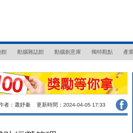
動館
動腦雜誌館
動腦創意庫
獨特觀點
產
作者：蕭妤秦
更新時間：2024-04-05
17:33