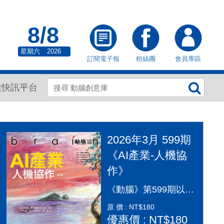
8/8
星期六
2026
訂閱電子報
粉絲團
會員專區
業快訊平台
2026年3月 599期
《AI產業-人機協
作》
《動腦》第599期以「AI產業：人機協作」為封面故事，探討AI從「造夢期」邁入「落地應用」的關鍵變革。本期深入剖析2026年AI產業全景，涵蓋代理型AI（Agentic AI）如何重塑顧客旅程、企業導入實戰指南及風險治理。透過專家觀點，解構從智慧金融到行銷流程的自動化轉型，並探討「人機協作」模式下，行銷人如何從軟體操作者轉變為AI指揮官，在矽基與碳基共存的時代，將算力轉化為驅動企業長期成長的關鍵動能，打造更有溫度的未來生活。
原 價 : NT$180
優惠價 : NT$180