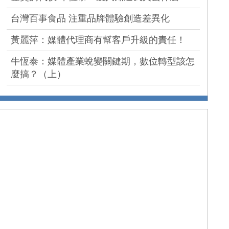
台灣百事食品 注重品牌體驗創造差異化
黃麗萍：媒體代理商有幫客戶升級的責任！
牛恆泰：媒體產業蛻變關鍵期，數位轉型該怎
麼搞？（上）