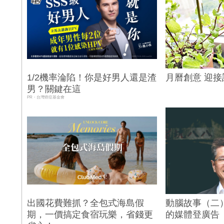
1/2機率淪陷！你是好男人還是渣
月曆創意 迎接
男？關鍵在這
PR・台灣癌症基金會
出國花費難抓？全包式海島假
動腦故事（二
期，一價搞定食宿玩樂，省錢更
的媒體登廣告