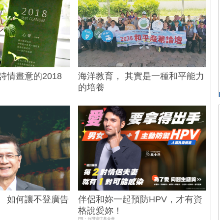
詩情畫意的2018
海洋教育， 其實是一種和平能力
的培養
） 如何讓不登廣告
伴侶和妳一起預防HPV，才有資
格說愛妳！
PR・台灣癌症基金會