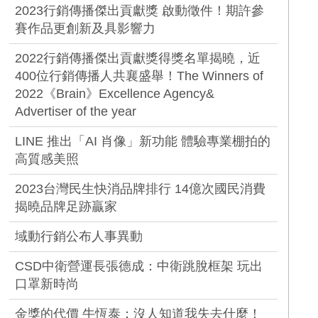
2023行銷傳播傑出貢獻獎 啟動徵件！期許參
賽作品更創新及具影響力
2022行銷傳播傑出貢獻獎得獎名單揭曉，近
400位行銷傳播人共襄盛舉！The Winners of
2022《Brain》Excellence Agency&
Advertiser of the year
LINE 推出「AI 肖像」新功能 體驗專業棚拍的
高質感美照
2023台灣民生快消品牌排行 14億次國民消費
揭曉品牌足跡贏家
域動行銷公布人事異動
CSD中衛營運長張德成：中衛跳脫框架 玩出
口罩新時尚
金獎的代價 牛恆泰：沒人知道我失去什麼！