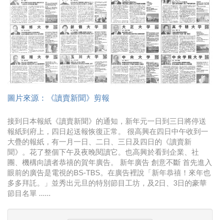
時尚
金獎的代價 牛恆泰：沒人知道我失去什麼！
台灣百事食品 注重品牌體驗創造差異化
黃麗萍：媒體代理商有幫客戶升級的責任！
牛恆泰：媒體產業蛻變關鍵期，數位轉型該怎麼
圖片來源：《讀賣新聞》剪報
搞？（上）
接到日本報紙《讀賣新聞》的通知，新年元一日到三日將停送
報紙到府上，四日起送報恢復正常。 很高興在四日中午收到一
大疊的報紙，有一月一日、二日、三日及四日的《讀賣新
聞》。花了整個下午及夜晚閱讀它。也高興於看到企業、社
團、機構向讀者恭禧的賀年廣告。 新年廣告 創意不斷 首先進入
眼前的廣告是電視的BS-TBS。在廣告裡說「新年恭禧！來年也
多多拜託。」並秀出元旦的特別節目工坊，及2日、3日的豪華
節目名單 ......