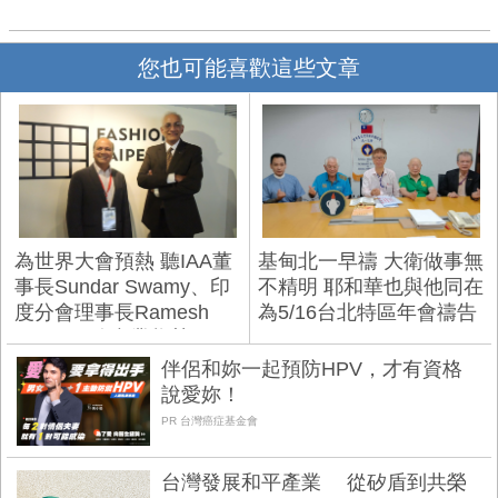
您也可能喜歡這些文章
為世界大會預熱 聽IAA董
基甸北一早禱 大衛做事無
事長Sundar Swamy、印
不精明 耶和華也與他同在
度分會理事長Ramesh
為5/16台北特區年會禱告
Narayan聊產業趨勢
伴侶和妳一起預防HPV，才有資格
說愛妳！
PR 台灣癌症基金會
台灣發展和平產業 從矽盾到共榮