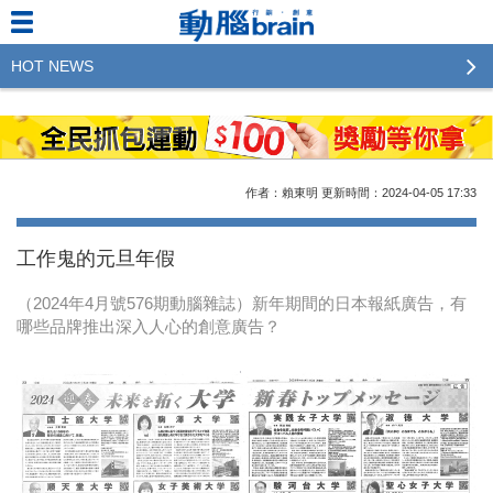
HOT NEWS
2023行銷傳播傑出貢獻獎 啟動徵件！期許參賽作品
更創新及具影響力
2022行銷傳播傑出貢獻獎得獎名單揭曉，近400位行
作者：賴東明
更新時間：2024-04-05
17:33
銷傳播人共襄盛舉！The Winners of 2022《Brain》
Excellence Agency& Advertiser of the year
工作鬼的元旦年假
LINE 推出「AI 肖像」新功能 體驗專業棚拍的高質
（2024年4月號576期動腦雜誌）新年期間的日本報紙廣告，有
感美照
哪些品牌推出深入人心的創意廣告？
2023台灣民生快消品牌排行 14億次國民消費揭曉品
牌足跡贏家
域動行銷公布人事異動
CSD中衛營運長張德成：中衛跳脫框架 玩出口罩新