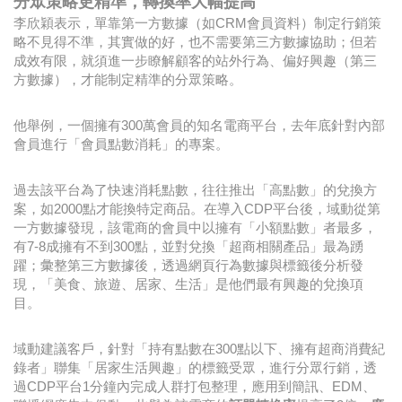
分眾策略更精準，轉換率大幅提高
李欣穎表示，單靠第一方數據（如CRM會員資料）制定行銷策
略不見得不準，其實做的好，也不需要第三方數據協助；但若
成效有限，就須進一步瞭解顧客的站外行為、偏好興趣（第三
方數據），才能制定精準的分眾策略。
他舉例，一個擁有300萬會員的知名電商平台，去年底針對內部
會員進行「會員點數消耗」的專案。
過去該平台為了快速消耗點數，往往推出「高點數」的兌換方
案，如2000點才能換特定商品。在導入CDP平台後，域動從第
一方數據發現，該電商的會員中以擁有「小額點數」者最多，
有7-8成擁有不到300點，並對兌換「超商相關產品」最為踴
躍；彙整第三方數據後，透過網頁行為數據與標籤後分析發
現，「美食、旅遊、居家、生活」是他們最有興趣的兌換項
目。
域動建議客戶，針對「持有點數在300點以下、擁有超商消費紀
錄者」聯集「居家生活興趣」的標籤受眾，進行分眾行銷，透
過CDP平台1分鐘內完成人群打包整理，應用到簡訊、EDM、