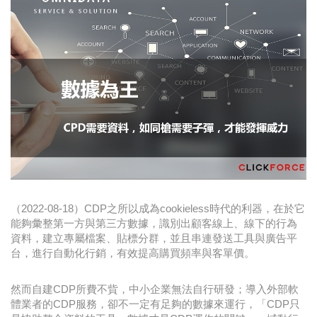
時尚
金獎的代價 牛恆泰：沒人知道我失去什麼！
台灣百事食品 注重品牌體驗創造差異化
黃麗萍：媒體代理商有幫客戶升級的責任！
牛恆泰：媒體產業蛻變關鍵期，數位轉型該怎麼
搞？（上）
（2022-08-18）CDP之所以成為cookieless時代的利器，在於它
能夠彙整第一方與第三方數據，識別出顧客線上、線下的行為
資料，建立專屬檔案、貼標分群，並且串連發送工具與廣告平
台，進行自動化行銷，有效提高購買頻率與客單價。
然而自建CDP所費不貲，中小企業無法自行研發；導入外部軟
體業者的CDP服務，卻不一定有足夠的數據來運行，「CDP只