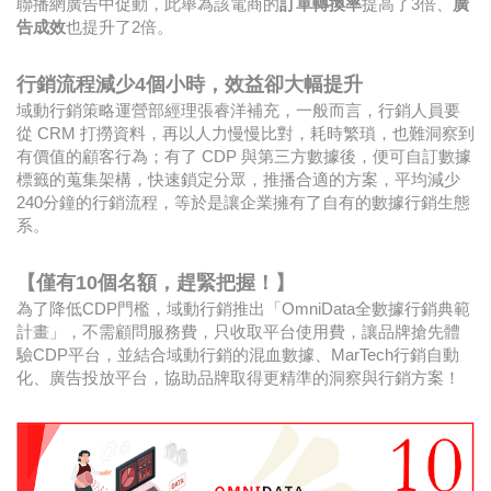
聯播網廣告中促動，此舉為該電商的
訂單轉換率
提高了3倍、
廣
告成效
也提升了2倍。
行銷流程減少4
個小時，效益卻大幅提升
域動行銷策略運營部經理張睿洋補充，一般而言，行銷人員要
從 CRM 打撈資料，再以人力慢慢比對，耗時繁瑣，也難洞察到
有價值的顧客行為；有了 CDP 與第三方數據後，便可自訂數據
標籤的蒐集架構，快速鎖定分眾，推播合適的方案，平均減少
240分鐘的行銷流程，等於是讓企業擁有了自有的數據行銷生態
系。
【僅有10
個名額，趕緊把握！】
為了降低CDP門檻，域動行銷推出「OmniData全數據行銷典範
計畫」，不需顧問服務費，只收取平台使用費，讓品牌搶先體
驗CDP平台，並結合域動行銷的混血數據、MarTech行銷自動
化、廣告投放平台，協助品牌取得更精準的洞察與行銷方案！