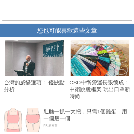
您也可能喜歡這些文章
台灣的威懾選項： 優缺點
CSD中衛營運長張德成：
分析
中衛跳脫框架 玩出口罩新
時尚
肚腩一抓一大把，只需1個雞蛋，用
一個瘦一個
PR 新素簡