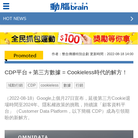
HOT NEWS
2023行銷傳播傑出貢獻獎 啟動徵件！期許參賽作品
更創新及具影響力
2022行銷傳播傑出貢獻獎得獎名單揭曉，近400位行
作者：整合傳播特別企劃
更新時間：2022-08-18
14:00
銷傳播人共襄盛舉！The Winners of 2022《Brain》
Excellence Agency& Advertiser of the year
CDP平台＋第三方數據 = Cookieless時代的解方！
LINE 推出「AI 肖像」新功能 體驗專業棚拍的高質
域動行銷
CDP
cookieless
數據
行銷
感美照
（2022-08-18）Google上個月27日宣布，延後第三方Cookie退
2023台灣民生快消品牌排行 14億次國民消費揭曉品
場時間至2024年。隱私權政策的挑戰，持續讓「顧客資料平
牌足跡贏家
台」（Customer Data Platform，以下簡稱 CDP）成為引領期
盼的新解方。
域動行銷公布人事異動
CSD中衛營運長張德成：中衛跳脫框架 玩出口罩新