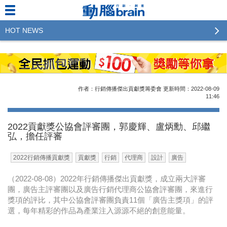
HOT NEWS
2023行銷傳播傑出貢獻獎 啟動徵件！期許參賽作品
更創新及具影響力
2022行銷傳播傑出貢獻獎得獎名單揭曉，近400位行
作者：行銷傳播傑出貢獻獎籌委會
更新時間：2022-08-09
銷傳播人共襄盛舉！The Winners of 2022《Brain》
11:46
Excellence Agency& Advertiser of the year
2022貢獻獎公協會評審團，郭慶輝、盧炳勳、邱繼
LINE 推出「AI 肖像」新功能 體驗專業棚拍的高質
弘，擔任評審
感美照
2022行銷傳播貢獻獎
貢獻獎
行銷
代理商
設計
廣告
2023台灣民生快消品牌排行 14億次國民消費揭曉品
牌足跡贏家
（2022-08-08）2022年行銷傳播傑出貢獻獎，成立兩大評審
團，廣告主評審團以及廣告行銷代理商公協會評審團，來進行
域動行銷公布人事異動
獎項的評比，其中公協會評審團負責11個「廣告主獎項」的評
選，每年精彩的作品為產業注入源源不絕的創意能量。
CSD中衛營運長張德成：中衛跳脫框架 玩出口罩新