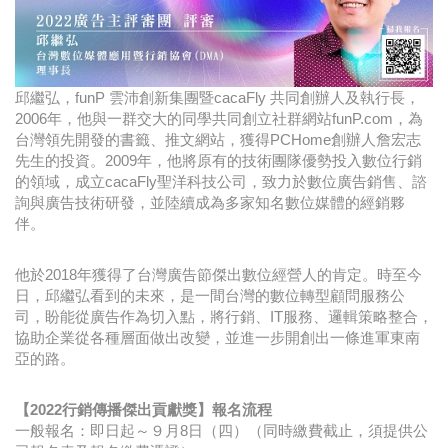
邱繼弘，funP 雲沛創新集團暨cacaFly 共同創辦人及執行長，
2006年，他與一群交大的同學共同創立社群網站funP.com，為
台灣領先開發的書籤、推文網站，獲得PCHome創辦人詹宏志
先生的投資。2009年，他將原有的技術團隊優勢投入數位行銷
的領域，成立cacaFly聖洋科技公司，致力於數位廣告銷售、諮
詢與廣告技術研發，並陸續成為多家知名數位媒體的經銷夥
伴。
他於2018年獲得了台灣廣告節傑出數位經營人的肯定。時至今
日，邱繼弘看到的未來，是一間台灣的數位轉型顧問服務公
司，盼能從廣告作為切入點，將行銷、IT服務、邏輯策略整合，
協助企業從各種層面做出改變，並進一步開創出一條進軍東南
亞的路。
【2022行銷傳播傑出貢獻獎】報名流程
一般報名：即日起～９月8日（四）（同時繳費截止，須提供公