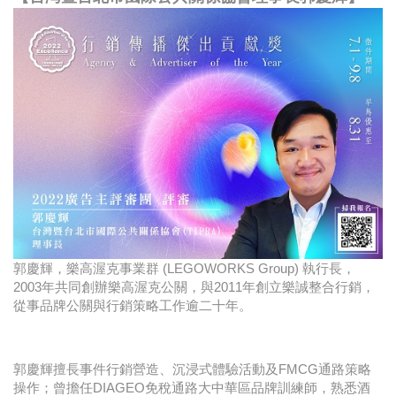
郭慶輝，樂高渥克事業群 (LEGOWORKS Group) 執行長，
2003年共同創辦樂高渥克公關，與2011年創立樂誠整合行銷，
從事品牌公關與行銷策略工作逾二十年。
郭慶輝擅長事件行銷營造、沉浸式體驗活動及FMCG通路策略
操作；曾擔任DIAGEO免稅通路大中華區品牌訓練師，熟悉酒