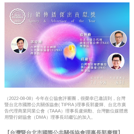
時尚
金獎的代價 牛恆泰：沒人知道我失去什麼！
台灣百事食品 注重品牌體驗創造差異化
黃麗萍：媒體代理商有幫客戶升級的責任！
牛恆泰：媒體產業蛻變關鍵期，數位轉型該怎麼
搞？（上）
（2022-08-08）今年在公協會評審團，很榮幸已邀請到，台灣
暨台北市國際公共關係協會( TIPRA )理事長郭慶輝、台北市廣
告代理商業同業公會（TAAA）理事長盧炳勳、台灣數位媒體應
用暨行銷協會（DMA）理事長邱繼弘的加入。
【台灣暨台北市國際公共關係協會理事長郭慶輝】