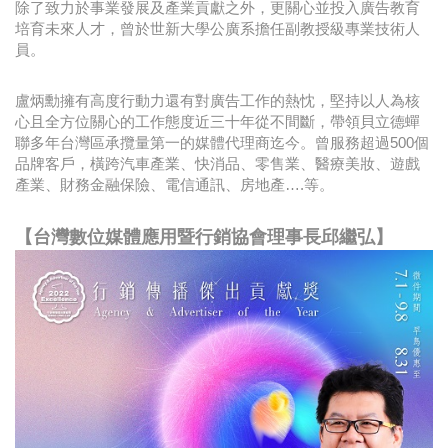
除了致力於事業發展及產業貢獻之外，更關心並投入廣告教育
培育未來人才，曾於世新大學公廣系擔任副教授級專業技術人
員。
盧炳勳擁有高度行動力還有對廣告工作的熱忱，堅持以人為核
心且全方位關心的工作態度近三十年從不間斷，帶領貝立德蟬
聯多年台灣區承攬量第一的媒體代理商迄今。曾服務超過500個
品牌客戶，橫跨汽車產業、快消品、零售業、醫療美妝、遊戲
產業、財務金融保險、電信通訊、房地產….等。
【台灣數位媒體應用暨行銷協會理事長邱繼弘】