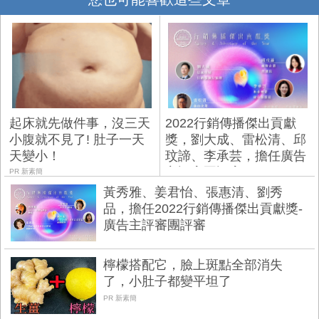
起床就先做件事，沒三天
2022行銷傳播傑出貢獻
小腹就不見了! 肚子一天
獎，劉大成、雷松清、邱
天變小！
玟諦、李承芸，擔任廣告
主評審團評審
PR 新素簡
黃秀雅、姜君怡、張惠清、劉秀
品，擔任2022行銷傳播傑出貢獻獎-
廣告主評審團評審
檸檬搭配它，臉上斑點全部消失
了，小肚子都變平坦了
PR 新素簡