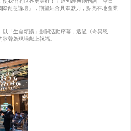
，使我們的世界更美好！」這句經典創刊詞。今日
22國際創意論壇」，期望結合具奉獻力，點亮在地產業
。
，以「生命頌讚」劃開活動序幕，透過《奇異恩
的歌聲為現場獻上祝福。