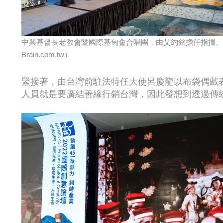
中興基督長老教會暨國際基甸會合唱團，由艾約銘擔任指揮、
Brain.com.tw）
緊接著，由台灣前駐法特任大使呂慶龍以布袋偶戲
人員就是要廣結善緣行銷台灣，因此發想到透過傳