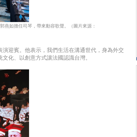
郭燕如擔任司琴，帶來動容歌聲。（圖片來源：
表演迎賓。他表示，我們生活在溝通世代，身為外交
統文化、以創意方式讓法國認識台灣。