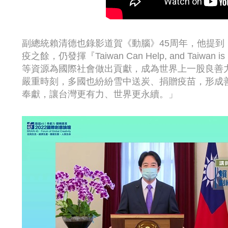
副總統賴清德也錄影道賀《動腦》45周年，他提
疫之餘，仍發揮『Taiwan Can Help, and Tai
等資源為國際社會做出貢獻，成為世界上一股良善
嚴重時刻，多國也紛紛雪中送炭、捐贈疫苗，形成
奉獻，讓台灣更有力、世界更永續。」