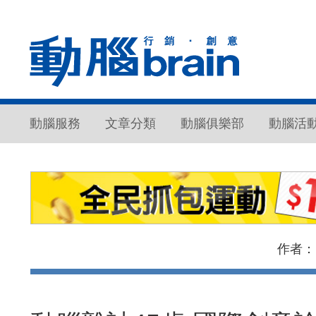
動腦服務
文章分類
動腦俱樂部
動腦活
作者：Br