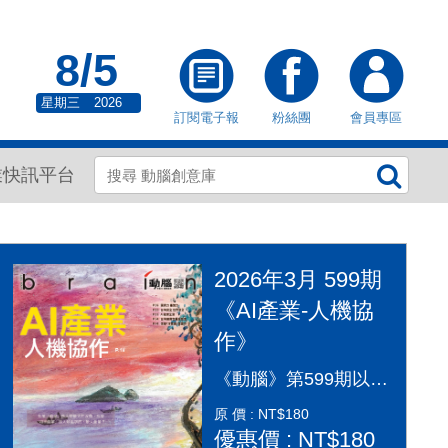
8/5
星期三
2026
訂閱電子報
粉絲團
會員專區
業快訊平台
2026年3月 599期
《AI產業-人機協
作》
《動腦》第599期以「AI產業：人機協作」為封面故事，探討AI從「造夢期」邁入「落地應用」的關鍵變革。本期深入剖析2026年AI產業全景，涵蓋代理型AI（Agentic AI）如何重塑顧客旅程、企業導入實戰指南及風險治理。透過專家觀點，解構從智慧金融到行銷流程的自動化轉型，並探討「人機協作」模式下，行銷人如何從軟體操作者轉變為AI指揮官，在矽基與碳基共存的時代，將算力轉化為驅動企業長期成長的關鍵動能，打造更有溫度的未來生活。
原 價 : NT$180
優惠價 : NT$180