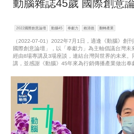
動腦雜誌45歲 國際創意
2022國際創意論壇
動腦45
奉獻力
賴清德
翻轉產業
（2022-07-01）2022年7月1日，適逢《動腦
國際創意論壇」，以「奉獻力」為主軸倡議台灣未
經由8場專講及3場座談，連結台灣與世界的未來。
講，並感謝《動腦》45年來為行銷傳播產業做出奉