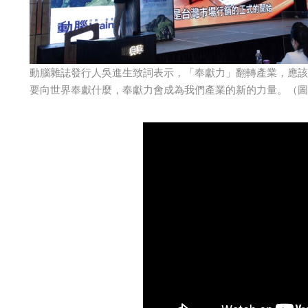
動腦雜誌發行人吳進生致詞表示，「奉獻力」翻轉產業，應該
要向世界奉獻什麼，奉獻力會成為我們產業的新的力量。（圖片來源：