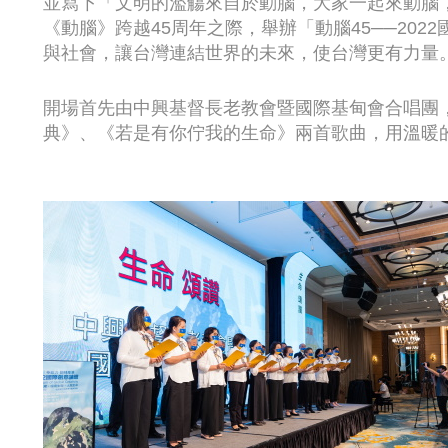
並寫下「文明的濫觴來自於動腦，大家一起來動腦
《動腦》跨越45周年之際，舉辦「動腦45──20
與社會，讓台灣連結世界的未來，使台灣更有力量
開場首先由中興基督長老教會暨國際基甸會合唱團
典》、《若是有你佇我的生命》兩首歌曲，用溫暖