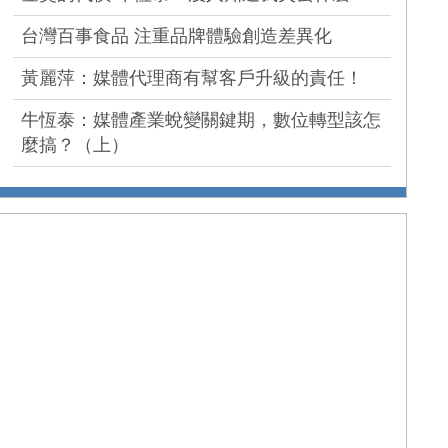
台灣百事食品 注重品牌體驗創造差異化
黃麗萍：媒體代理商有幫客戶升級的責任！
牛恆泰：媒體產業蛻變關鍵期，數位轉型該怎
麼搞？（上）