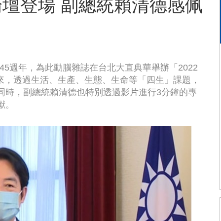
論壇登場 副總統賴清德感佩
》創刊45週年，為此動腦雜誌在台北大直典華舉辦「2022
來，透過生活、生產、生態、生命等「四生」課題，
同時，副總統賴清德也特別透過影片進行3分鐘的專
獻。