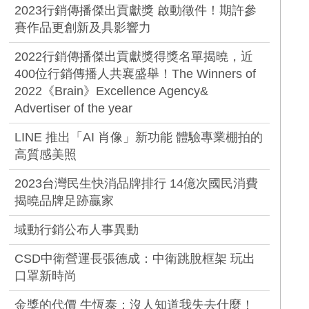
2023行銷傳播傑出貢獻獎 啟動徵件！期許參
賽作品更創新及具影響力
2022行銷傳播傑出貢獻獎得獎名單揭曉，近
400位行銷傳播人共襄盛舉！The Winners of
2022《Brain》Excellence Agency&
Advertiser of the year
LINE 推出「AI 肖像」新功能 體驗專業棚拍的
高質感美照
2023台灣民生快消品牌排行 14億次國民消費
揭曉品牌足跡贏家
域動行銷公布人事異動
CSD中衛營運長張德成：中衛跳脫框架 玩出
口罩新時尚
金獎的代價 牛恆泰：沒人知道我失去什麼！