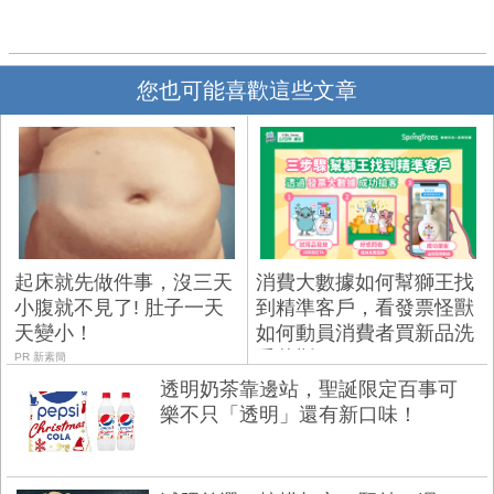
您也可能喜歡這些文章
起床就先做件事，沒三天
消費大數據如何幫獅王找
小腹就不見了! 肚子一天
到精準客戶，看發票怪獸
天變小！
如何動員消費者買新品洗
手慕斯
PR 新素簡
透明奶茶靠邊站，聖誕限定百事可
樂不只「透明」還有新口味！