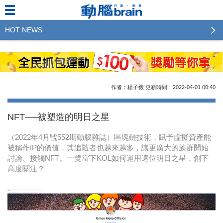
HOT NEWS
2023行銷傳播傑出貢獻獎 啟動徵件！期許參賽作品
更創新及具影響力
2022行銷傳播傑出貢獻獎得獎名單揭曉，近400位行
作者：楊子毅
更新時間：2022-04-01
00:40
銷傳播人共襄盛舉！The Winners of 2022《Brain》
Excellence Agency& Advertiser of the year
NFT──被塑造的明日之星
LINE 推出「AI 肖像」新功能 體驗專業棚拍的高質
（2022年4月號552期動腦雜誌）區塊鏈技術，賦予虛擬資產能
感美照
被稱作IP的價值，其追隨者也越來越多，讓更廣大的族群開始
討論、接觸NFT。一覽當下KOL如何運用這位明日之星，創下
2023台灣民生快消品牌排行 14億次國民消費揭曉品
高度關注？
牌足跡贏家
域動行銷公布人事異動
CSD中衛營運長張德成：中衛跳脫框架 玩出口罩新