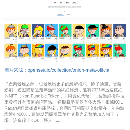
時尚
金獎的代價 牛恆泰：沒人知道我失去什麼！
台灣百事食品 注重品牌體驗創造差異化
黃麗萍：媒體代理商有幫客戶升級的責任！
牛恆泰：媒體產業蛻變關鍵期，數位轉型該怎麼
搞？（上）
圖片來源：opensea.io/collection/onion-meta-official
IP產業發燒之餘，也發展出更多的經濟模式，除了插畫、音樂
影劇、遊戲或是近幾年熱門的網紅經濟，還有2021年迅速竄紅
的NFT（Non-Fungible Token，非同質化代幣），透過虛擬科技
來發行具有價值的IP商品。 這股趨勢究竟有多火熱？根據KOL
Radar網紅數據資料庫爬梳，台灣NFT相關貼文數量在一年內激
增近4,400%，這波話題吸引眾創作者趨之若鶩地加入NFT市
場，許多線上KOL、藝人 ......