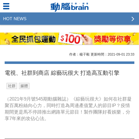
HOT NEWS
2023行銷傳播傑出貢獻獎 啟動徵件！期許參賽作品
更創新及具影響力
2022行銷傳播傑出貢獻獎得獎名單揭曉，近400位行
作者：楊子毅
更新時間：2021-09-01
23:33
銷傳播人共襄盛舉！The Winners of 2022《Brain》
Excellence Agency& Advertiser of the year
電視、社群到商店 綜藝玩很大 打造高互動引擎
LINE 推出「AI 肖像」新功能 體驗專業棚拍的高質
社群
媒體
感美照
（2021年9月號545期動腦雜誌）《綜藝玩很大》如何在社群凝
2023台灣民生快消品牌排行 14億次國民消費揭曉品
聚百萬粉絲向心力，同時打造為周邊產值驚人的節目IP？疫情
牌足跡贏家
期間更是馬不停蹄推出網路單元節目！製作團隊好看娛樂，分
享7年來的攻佔心法。
域動行銷公布人事異動
CSD中衛營運長張德成：中衛跳脫框架 玩出口罩新