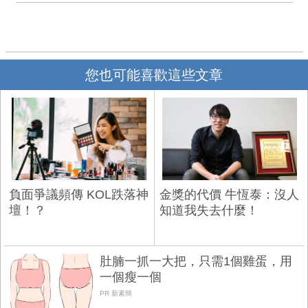
您也可能喜歡這些文章
負面爭議頻傳 KOL跌落神
金獎的代價 牛恆泰：沒人
壇！？
知道我失去什麼！
肚腩一抓一大把，只需1個雞蛋，用
一個瘦一個
PR 新素簡