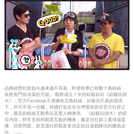
時尚
金獎的代價 牛恆泰：沒人知道我失去什麼！
台灣百事食品 注重品牌體驗創造差異化
黃麗萍：媒體代理商有幫客戶升級的責任！
牛恆泰：媒體產業蛻變關鍵期，數位轉型該怎麼
搞？（上）
品牌經營社群如今越來越不容易，即便粉專已有數十萬粉絲，
依然有門前冷落的可能。 觀察成立７年的綜藝節目《綜藝玩很
大》，官方Facebook不僅擁有百萬粉絲，於曝光不易的環境
下，仍可不花一分錢，持續打造在全台灣電視節目官方社群之
中，最高的粉絲互動率以及驚人轉換率。 《綜藝玩很大》的節
目內容，時常安插與觀眾互動的機會，像是在社群上看現場直
播、回答問題，甚至讓社群觀眾來決定節目遊戲隊伍的勝負走
向。 ......