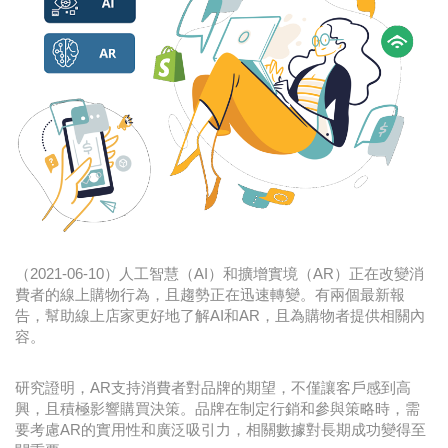
時尚
金獎的代價 牛恆泰：沒人知道我失去什麼！
台灣百事食品 注重品牌體驗創造差異化
黃麗萍：媒體代理商有幫客戶升級的責任！
牛恆泰：媒體產業蛻變關鍵期，數位轉型該怎麼
搞？（上）
（2021-06-10）人工智慧（AI）和擴增實境（AR）正在改變消
費者的線上購物行為，且趨勢正在迅速轉變。有兩個最新報
告，幫助線上店家更好地了解AI和AR，且為購物者提供相關內
容。
研究證明，AR支持消費者對品牌的期望，不僅讓客戶感到高
興，且積極影響購買決策。品牌在制定行銷和參與策略時，需
要考慮AR的實用性和廣泛吸引力，相關數據對長期成功變得至