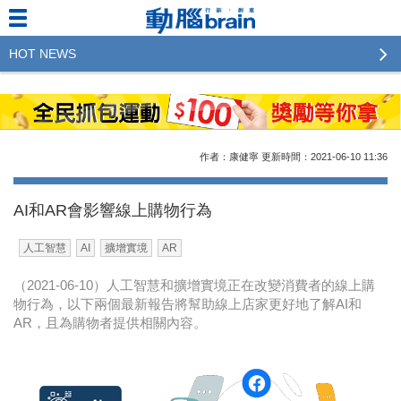
HOT NEWS
2023行銷傳播傑出貢獻獎 啟動徵件！期許參賽作品
更創新及具影響力
2022行銷傳播傑出貢獻獎得獎名單揭曉，近400位行
作者：康健寧
更新時間：2021-06-10
11:36
銷傳播人共襄盛舉！The Winners of 2022《Brain》
Excellence Agency& Advertiser of the year
AI和AR會影響線上購物行為
LINE 推出「AI 肖像」新功能 體驗專業棚拍的高質
人工智慧
AI
擴增實境
AR
感美照
（2021-06-10）人工智慧和擴增實境正在改變消費者的線上購
2023台灣民生快消品牌排行 14億次國民消費揭曉品
物行為，以下兩個最新報告將幫助線上店家更好地了解AI和
牌足跡贏家
AR，且為購物者提供相關內容。
域動行銷公布人事異動
CSD中衛營運長張德成：中衛跳脫框架 玩出口罩新