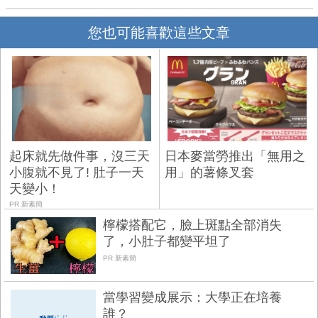
您也可能喜歡這些文章
起床就先做件事，沒三天
日本麥當勞推出「無用之
小腹就不見了! 肚子一天
用」的薯條叉套
天變小！
PR 新素簡
檸檬搭配它，臉上斑點全部消失
了，小肚子都變平坦了
PR 新素簡
當學習變成展示：大學正在培養
誰？