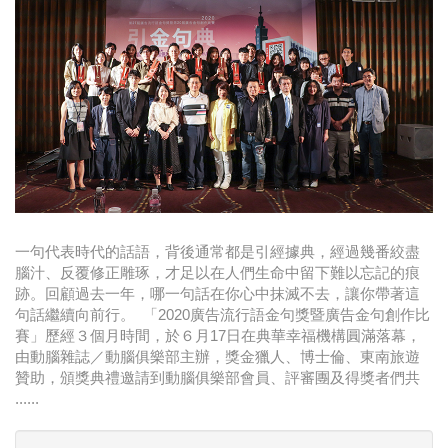
時尚
金獎的代價 牛恆泰：沒人知道我失去什麼！
台灣百事食品 注重品牌體驗創造差異化
黃麗萍：媒體代理商有幫客戶升級的責任！
牛恆泰：媒體產業蛻變關鍵期，數位轉型該怎麼
搞？（上）
一句代表時代的話語，背後通常都是引經據典，經過幾番絞盡
腦汁、反覆修正雕琢，才足以在人們生命中留下難以忘記的痕
跡。回顧過去一年，哪一句話在你心中抹滅不去，讓你帶著這
句話繼續向前行。 「2020廣告流行語金句獎暨廣告金句創作比
賽」歷經３個月時間，於６月17日在典華幸福機構圓滿落幕，
由動腦雜誌／動腦俱樂部主辦，獎金獵人、博士倫、東南旅遊
贊助，頒獎典禮邀請到動腦俱樂部會員、評審團及得獎者們共
......