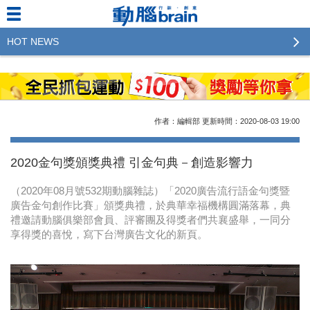
HOT NEWS
2023行銷傳播傑出貢獻獎 啟動徵件！期許參賽作品
更創新及具影響力
2022行銷傳播傑出貢獻獎得獎名單揭曉，近400位行
作者：編輯部
更新時間：2020-08-03
19:00
銷傳播人共襄盛舉！The Winners of 2022《Brain》
Excellence Agency& Advertiser of the year
2020金句獎頒獎典禮 引金句典－創造影響力
LINE 推出「AI 肖像」新功能 體驗專業棚拍的高質
（2020年08月號532期動腦雜誌）「2020廣告流行語金句獎暨
感美照
廣告金句創作比賽」頒獎典禮，於典華幸福機構圓滿落幕，典
禮邀請動腦俱樂部會員、評審團及得獎者們共襄盛舉，一同分
2023台灣民生快消品牌排行 14億次國民消費揭曉品
享得獎的喜悅，寫下台灣廣告文化的新頁。
牌足跡贏家
域動行銷公布人事異動
CSD中衛營運長張德成：中衛跳脫框架 玩出口罩新