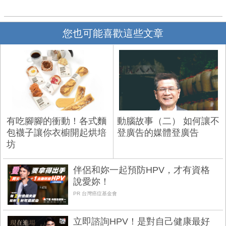
您也可能喜歡這些文章
有吃腳腳的衝動！各式麵
動腦故事（二） 如何讓不
包襪子讓你衣櫥開起烘培
登廣告的媒體登廣告
坊
伴侶和妳一起預防HPV，才有資格
說愛妳！
PR 台灣癌症基金會
立即諮詢HPV！是對自己健康最好