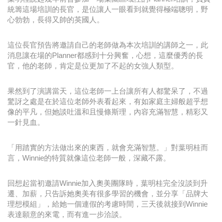
統籌這場培訓的長官，是位讓人一眼看到就覺得極端聰明，野
心勃勃，長得又帥的英國人。
這位長官預告將邀請自己的老師做為本次培訓的講師之一，此
消息讓在場的Planner都感到十分興奮，心想，這麼優秀的長
官，他的老師，肯定是位更加了不起的女強人類型。
果然到了演講當天，這位老師一上台讓所有人都驚呆了，不過
驚訝之處是在於這位老師外表看起來，有如家庭主婦般超乎想
像的平凡，但她談吐溫和且慢條斯理，內容充滿智慧，精彩又
一針見血。
「用踏實的方法做出來的東西，就會充滿智慧。」對葉明桂而
言，Winnie的特質就像這位老師一般，深藏不露。
回想起當初邀請Winnie加入奧美團隊時，葉明桂完全沒談到升
遷、加薪，只告訴她奧美有很多學習的機會，並分享「品牌大
理想模組」，給她一個連假的考慮時間，三天後就接到Winnie
表達願意的來電，而有進一步洽談。