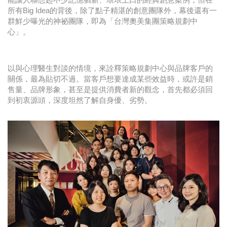
所有Big Idea的背後，除了點子精湛的創意團隊外，幕後還有一
群鮮少曝光的神祕團隊，即為「台灣奧美集團策略規劃中
心」。
以與心理醫生對談的情境，來詮釋策略規劃中心與品牌客戶的
關係，最為貼切不過。當客戶想要達成某些效益時，或許是銷
售量、品牌形象，甚至是提供消費者新的觀念，首先都必須回
到初衷源頭，深度坦然了解自身優、劣勢。