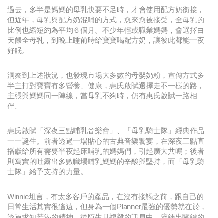
過去，多半是媽媽的母乳快要不足時，才會使用配方奶銜接，
但近年，母乳與配方奶混哺的方式，愈來愈被接受，全母乳的
比例也縮短約為平均６個月。不少年輕或職業媽媽，會選擇白
天餵全母乳，到晚上睡前時給寶寶喝配方奶，讓彼此都能一夜
好眠。
洞察到上述狀況，也發現市場大多數的母嬰奶粉，宣傳方式多
半主打對寶寶有多營養、健康，惠氏啟賦選擇走不一樣的路，
主張與媽媽同一陣線，當母乳不夠時，仍有惠氏啟賦一路相
伴。
惠氏啟賦「深夜三點哺乳音樂會」、「母乳騎士隊」經典作品
一一誕生。前者透過一場貼心的古典音樂饗宴，在深夜三點直
播獻給所有需要半夜起床哺乳的媽媽們，引起廣大共鳴；後者
則寫實的吐露出多數職場哺乳媽媽的辛酸與堅持，而「母乳騎
士隊」給予支持的力量。
Winnie坦言，有太多客戶的產品，在沒有接觸之前，跟自己的
日常生活其實很遙遠，但身為一個Planner最強的優勢就在於，
透過求知若渴的精神，從陌生且複雜的訊息中，淬鍊出關鍵的