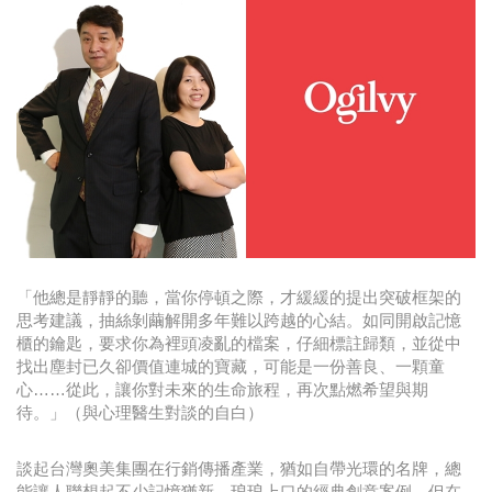
時尚
金獎的代價 牛恆泰：沒人知道我失去什麼！
台灣百事食品 注重品牌體驗創造差異化
黃麗萍：媒體代理商有幫客戶升級的責任！
牛恆泰：媒體產業蛻變關鍵期，數位轉型該怎麼
搞？（上）
「他總是靜靜的聽，當你停頓之際，才緩緩的提出突破框架的
思考建議，抽絲剝繭解開多年難以跨越的心結。如同開啟記憶
櫃的鑰匙，要求你為裡頭凌亂的檔案，仔細標註歸類，並從中
找出塵封已久卻價值連城的寶藏，可能是一份善良、一顆童
心……從此，讓你對未來的生命旅程，再次點燃希望與期
待。」（與心理醫生對談的自白）
談起台灣奧美集團在行銷傳播產業，猶如自帶光環的名牌，總
能讓人聯想起不少記憶猶新、琅琅上口的經典創意案例，但在