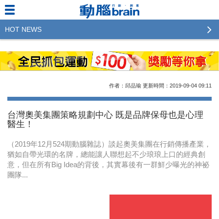
HOT NEWS
2023行銷傳播傑出貢獻獎 啟動徵件！期許參賽作品
更創新及具影響力
2022行銷傳播傑出貢獻獎得獎名單揭曉，近400位行
作者：邱品瑜
更新時間：2019-09-04
09:11
銷傳播人共襄盛舉！The Winners of 2022《Brain》
Excellence Agency& Advertiser of the year
台灣奧美集團策略規劃中心 既是品牌保母也是心理
醫生！
LINE 推出「AI 肖像」新功能 體驗專業棚拍的高質
感美照
（2019年12月524期動腦雜誌）談起奧美集團在行銷傳播產業，
猶如自帶光環的名牌，總能讓人聯想起不少琅琅上口的經典創
2023台灣民生快消品牌排行 14億次國民消費揭曉品
意，但在所有Big Idea的背後，其實幕後有一群鮮少曝光的神祕
牌足跡贏家
團隊...
域動行銷公布人事異動
CSD中衛營運長張德成：中衛跳脫框架 玩出口罩新