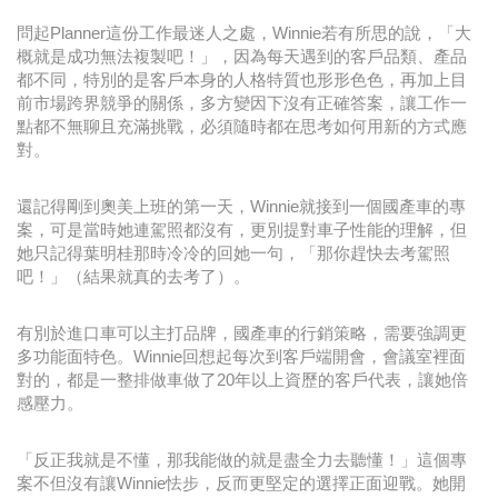
問起Planner這份工作最迷人之處，Winnie若有所思的說，「大
概就是成功無法複製吧！」，因為每天遇到的客戶品類、產品
都不同，特別的是客戶本身的人格特質也形形色色，再加上目
前市場跨界競爭的關係，多方變因下沒有正確答案，讓工作一
點都不無聊且充滿挑戰，必須隨時都在思考如何用新的方式應
對。
還記得剛到奧美上班的第一天，Winnie就接到一個國產車的專
案，可是當時她連駕照都沒有，更別提對車子性能的理解，但
她只記得葉明桂那時冷冷的回她一句，「那你趕快去考駕照
吧！」（結果就真的去考了）。
有別於進口車可以主打品牌，國產車的行銷策略，需要強調更
多功能面特色。Winnie回想起每次到客戶端開會，會議室裡面
對的，都是一整排做車做了20年以上資歷的客戶代表，讓她倍
感壓力。
「反正我就是不懂，那我能做的就是盡全力去聽懂！」這個專
案不但沒有讓Winnie怯步，反而更堅定的選擇正面迎戰。她開