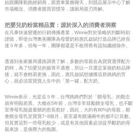
始跟團隊勤跑經銷商，跟賣車業務聊天，到競品展示中心了解
市場概況、消費者購買習慣等，讓困局迎刃而解。
把嬰兒奶粉當精品賣：源於深入的消費者洞察
在凡事快速變遷的行銷傳播產業，Winnie對於策略的判斷時刻
謹慎，即使台灣奧美團隊為母嬰奶粉惠氏啟賦打造品牌已經長
達５年多，但每一年，團隊都還是不敢用舊有認知繼續操作。
透過到各家藥局通路調查了解，多數的母親在為寶寶選擇配方
奶時，為了怕嬰兒的腸胃不適應，所以一旦選定某個奶粉品牌
後，就不會輕易更換，因此，惠氏啟賦想擄獲這群媽媽的芳
心，就必須當寶寶人生中的「第一罐」配方奶。
Winnie表示，光是這５年，台灣媽媽們對於「餵母乳」的觀念
就有明顯差異。大概在5年前，台灣非常鼓勵餵全母乳，也不斷
宣導母乳能盡量餵的愈長愈好，因此，大約有80%的母親，都
會餵全母乳至寶寶7~8個月，甚至還有餵滿兩年的都不計其數。
但其實這對一些母乳較少，或是有其他因素必須提早斷奶的母
親來說，是個壓力的氛圍。