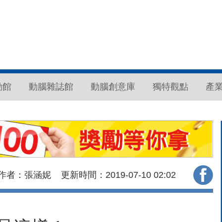
動館
動腦雜誌館
動腦創意庫
獨特觀點
產
作者：張涵妮
更新時間：2019-07-10
02:02