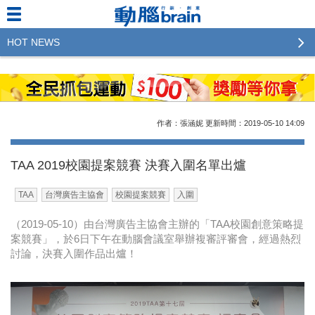
HOT NEWS
2023行銷傳播傑出貢獻獎 啟動徵件！期許參賽作品
更創新及具影響力
2022行銷傳播傑出貢獻獎得獎名單揭曉，近400位行
作者：張涵妮
更新時間：2019-05-10
14:09
銷傳播人共襄盛舉！The Winners of 2022《Brain》
Excellence Agency& Advertiser of the year
TAA 2019校園提案競賽 決賽入圍名單出爐
LINE 推出「AI 肖像」新功能 體驗專業棚拍的高質
TAA
台灣廣告主協會
校園提案競賽
入圍
感美照
（2019-05-10）由台灣廣告主協會主辦的「TAA校園創意策略提
2023台灣民生快消品牌排行 14億次國民消費揭曉品
案競賽」，於6日下午在動腦會議室舉辦複審評審會，經過熱烈
牌足跡贏家
討論，決賽入圍作品出爐！
域動行銷公布人事異動
CSD中衛營運長張德成：中衛跳脫框架 玩出口罩新