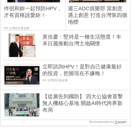
伴侶和妳一起預防HPV，
週三ADC俱樂部 當創意
才有資格說愛妳！
遇上創意 打造台灣第四個
地標
PR 台灣癌症基金會
黃佳慶：堅持是一種生活態度！丰
禾日麗推動台灣土地關懷
立即諮詢HPV！是對自己健康最好
的投資，把握現在不嫌晚！
PR 台灣癌症基金會
【從廣告到國防】 四大公協會直擊
無人機核心基地 開啟AI時代跨界新
布局
Recommended by