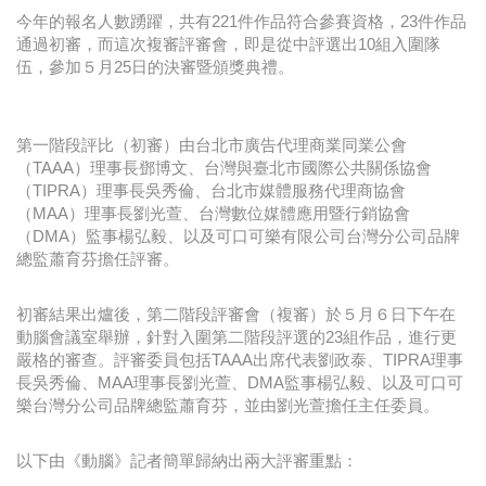
今年的報名人數踴躍，共有221件作品符合參賽資格，23件作品
通過初審，而這次複審評審會，即是從中評選出10組入圍隊
伍，參加５月25日的決審暨頒獎典禮。
第一階段評比（初審）由台北市廣告代理商業同業公會
（TAAA）理事長鄧博文、台灣與臺北市國際公共關係協會
（TIPRA）理事長吳秀倫、台北市媒體服務代理商協會
（MAA）理事長劉光萱、台灣數位媒體應用暨行銷協會
（DMA）監事楊弘毅、以及可口可樂有限公司台灣分公司品牌
總監蕭育芬擔任評審。
初審結果出爐後，第二階段評審會（複審）於５月６日下午在
動腦會議室舉辦，針對入圍第二階段評選的23組作品，進行更
嚴格的審查。評審委員包括TAAA出席代表劉政泰、TIPRA理事
長吳秀倫、MAA理事長劉光萱、DMA監事楊弘毅、以及可口可
樂台灣分公司品牌總監蕭育芬，並由劉光萱擔任主任委員。
以下由《動腦》記者簡單歸納出兩大評審重點：