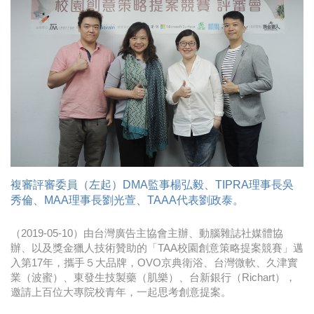
時尚
金獎的代價 牛恆泰：沒人知道我失去什麼！
台灣百事食品 注重品牌體驗創造差異化
黃麗萍：媒體代理商有幫客戶升級的責任！
牛恆泰：媒體產業蛻變關鍵期，數位轉型該怎麼
搞？（上）
複審評審委員（左起）DMA監事楊弘毅、TIPRA理事長吳
秀倫、MAA理事長劉光萱、TAAA代表劉政泰。
（2019-05-10）由台灣廣告主協會主辦、動腦雜誌社媒體協
辦、以及獎金獵人技術贊助的「TAA校園創意策略提案競賽」邁
入第17年，攜手５大品牌，OVO京典衛浴、台灣微軟、久津實
業（波蜜）、東發生技製藥（肌樂）、台新銀行（Richart），
邀請上百位大專院校青年，一起思考創意提案。