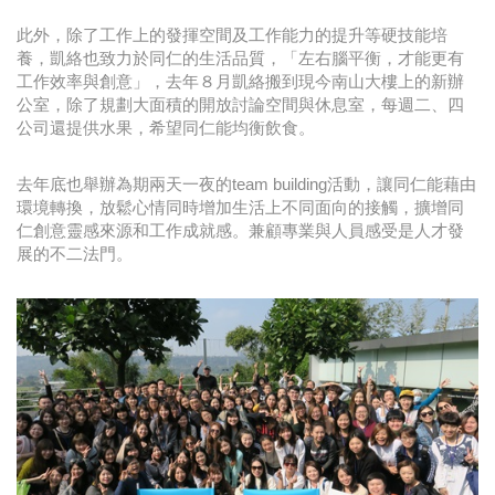
此外，除了工作上的發揮空間及工作能力的提升等硬技能培
養，凱絡也致力於同仁的生活品質，「左右腦平衡，才能更有
工作效率與創意」，去年８月凱絡搬到現今南山大樓上的新辦
公室，除了規劃大面積的開放討論空間與休息室，每週二、四
公司還提供水果，希望同仁能均衡飲食。
去年底也舉辦為期兩天一夜的team building活動，讓同仁能藉由
環境轉換，放鬆心情同時增加生活上不同面向的接觸，擴增同
仁創意靈感來源和工作成就感。兼顧專業與人員感受是人才發
展的不二法門。