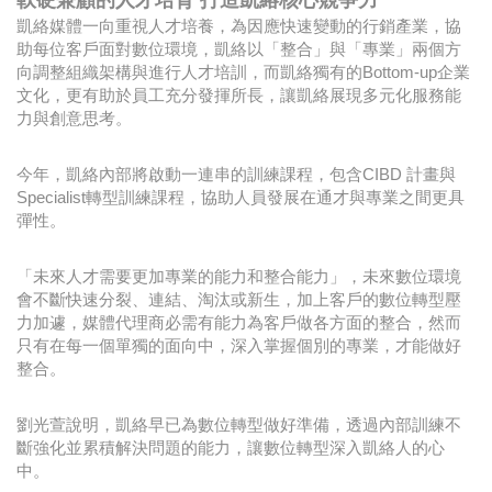
軟硬兼顧的人才培育 打造凱絡核心競爭力
凱絡媒體一向重視人才培養，為因應快速變動的行銷產業，協
助每位客戶面對數位環境，凱絡以「整合」與「專業」兩個方
向調整組織架構與進行人才培訓，而凱絡獨有的Bottom-up企業
文化，更有助於員工充分發揮所長，讓凱絡展現多元化服務能
力與創意思考。
今年，凱絡內部將啟動一連串的訓練課程，包含CIBD 計畫與
Specialist轉型訓練課程，協助人員發展在通才與專業之間更具
彈性。
「未來人才需要更加專業的能力和整合能力」，未來數位環境
會不斷快速分裂、連結、淘汰或新生，加上客戶的數位轉型壓
力加遽，媒體代理商必需有能力為客戶做各方面的整合，然而
只有在每一個單獨的面向中，深入掌握個別的專業，才能做好
整合。
劉光萱說明，凱絡早已為數位轉型做好準備，透過內部訓練不
斷強化並累積解決問題的能力，讓數位轉型深入凱絡人的心
中。