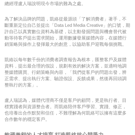
總經理盧人瑞說明現今市場的難為之處。
為了解決品牌的問題，凱絡從最源頭「了解消費者」著手，不
斷重新定位自己並提出「Data Led Media Creative」的口號，期
許自己以真實數位資料為基礎，以主動發掘問題與機會替代被
動等待客戶提出需求開始，運用數據發展媒體內容，在媒體行
銷策略與操作上發揮最大的創意，以協助客戶迎戰每個挑戰。
凱絡以每年數千份的消費者調查報告為根本，匯整客戶及媒體
資料，提出最合理的假設，規劃有效的解決方案，並適時地調
整媒體購買、行銷策略與內容，「我們從客戶的問題出發，辨
正需求、提出執行方案、驗證假設、反饋成果，然後再回頭調
整執行的方案」。
盧人瑞認為，媒體代理商不僅是客戶的顧問，更是執行者、目
標實踐者與資源整合者。而凱絡陪伴客戶學習、實踐、修正，
也培養出合作默契和信任，不難理解為何凱絡可以擁有這麼多
合作數年的穩定客戶。