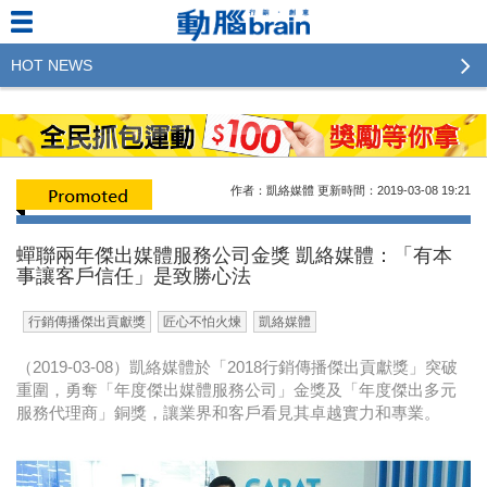
HOT NEWS
2023行銷傳播傑出貢獻獎 啟動徵件！期許參賽作品
更創新及具影響力
2022行銷傳播傑出貢獻獎得獎名單揭曉，近400位行
作者：凱絡媒體
更新時間：2019-03-08
19:21
銷傳播人共襄盛舉！The Winners of 2022《Brain》
Excellence Agency& Advertiser of the year
蟬聯兩年傑出媒體服務公司金獎 凱絡媒體：「有本
事讓客戶信任」是致勝心法
LINE 推出「AI 肖像」新功能 體驗專業棚拍的高質
感美照
行銷傳播傑出貢獻獎
匠心不怕火煉
凱絡媒體
2023台灣民生快消品牌排行 14億次國民消費揭曉品
（2019-03-08）凱絡媒體於「2018行銷傳播傑出貢獻獎」突破
牌足跡贏家
重圍，勇奪「年度傑出媒體服務公司」金獎及「年度傑出多元
服務代理商」銅獎，讓業界和客戶看見其卓越實力和專業。
域動行銷公布人事異動
CSD中衛營運長張德成：中衛跳脫框架 玩出口罩新