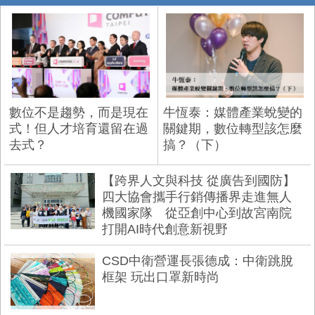
數位不是趨勢，而是現在
牛恆泰：媒體產業蛻變的
式！但人才培育還留在過
關鍵期，數位轉型該怎麼
去式？
搞？（下）
【跨界人文與科技 從廣告到國防】
四大協會攜手行銷傳播界走進無人
機國家隊 從亞創中心到故宮南院
打開AI時代創意新視野
CSD中衛營運長張德成：中衛跳脫
框架 玩出口罩新時尚