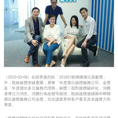
時尚
金獎的代價 牛恆泰：沒人知道我失去什麼！
台灣百事食品 注重品牌體驗創造差異化
黃麗萍：媒體代理商有幫客戶升級的責任！
牛恆泰：媒體產業蛻變關鍵期，數位轉型該怎麼
搞？（上）
（2019-03-08）在競爭激烈的「2018行銷傳播傑出貢獻獎」
中，凱絡媒體突破重圍，勇奪「年度傑出媒體服務公司」金獎
及「年度傑出多元服務代理商」銅獎！面對媒體破碎化、消費
者專注力消失、消費行為改變等困境，凱絡媒體連續兩年蟬聯
傑出媒體服務公司金獎，完全讓業界和客戶看見其卓越實力和
專業。