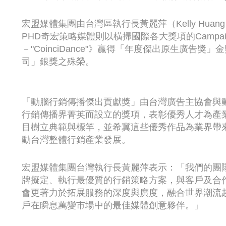
宏盟媒體集團由台灣區執行長黃麗萍（Kelly Hu
PHD奇宏策略媒體則以橫掃國際各大獎項的Campaign《SK
－"CoinciDance"》贏得「年度傑出原生廣告
司」銀獎之殊榮。
「動腦行銷傳播傑出貢獻獎」由台灣廣告主協會與
行銷傳播界菁英而設立的獎項，表彰優秀人才為產
目樹立典範與標竿，並希冀這些優秀作品為業界帶
動台灣整體行銷產業發展。
宏盟媒體集團台灣執行長黃麗萍表示：「我們的團
牌擬定、執行最優質的行銷策略方案，與客戶及合作
會更著力於拓展服務的深度與廣度，融合世界潮流
戶在瞬息萬變市場中的最佳媒體創意夥伴。」