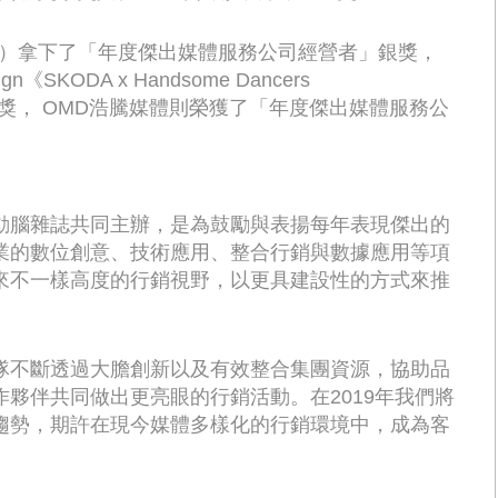
ang）拿下了「年度傑出媒體服務公司經營者」銀獎，
ODA x Handsome Dancers
獎」金獎， OMD浩騰媒體則榮獲了「年度傑出媒體服務公
動腦雜誌共同主辦，是為鼓勵與表揚每年表現傑出的
業的數位創意、技術應用、整合行銷與數據應用等項
來不一樣高度的行銷視野，以更具建設性的方式來推
隊不斷透過大膽創新以及有效整合集團資源，協助品
夥伴共同做出更亮眼的行銷活動。在2019年我們將
趨勢，期許在現今媒體多樣化的行銷環境中，成為客