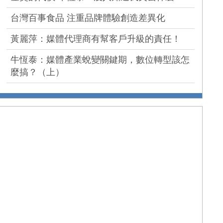
台灣百事食品 注重品牌體驗創造差異化
黃麗萍：媒體代理商有幫客戶升級的責任！
牛恆泰：媒體產業蛻變關鍵期，數位轉型該怎
麼搞？（上）