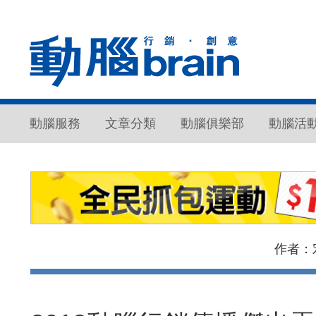
動腦服務
文章分類
動腦俱樂部
動腦活
作者：