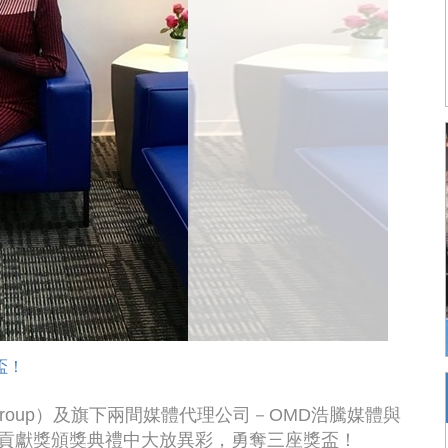
盃！
dia Group）及旗下兩間媒體代理公司－OMD浩騰媒體與
傑出貢獻獎頒獎典禮中大放異彩，勇奪三座獎盃！