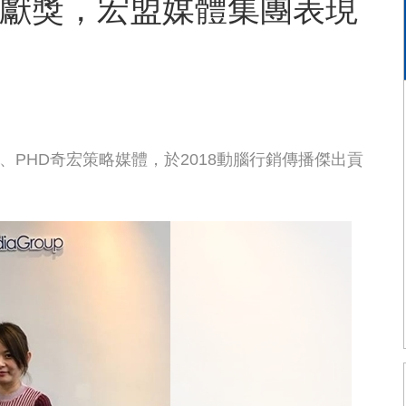
貢獻獎，宏盟媒體集團表現
媒體、PHD奇宏策略媒體，於2018動腦行銷傳播傑出貢