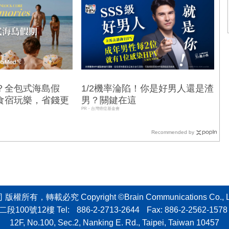
？全包式海島假
1/2機率淪陷！你是好男人還是渣
食宿玩樂，省錢更
男？關鍵在這
PR・台灣癌症基金會
Recommended by
轉載必究 Copyright ©Brain Communications Co., Ltd. All
二段100號12樓
Tel:
886-2-2713-2644
Fax: 886-2-2562-1578 
12F, No.100, Sec.2, Nanking E. Rd., Taipei, Taiwan 10457