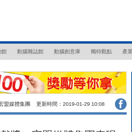
動館
動腦雜誌館
動腦創意庫
獨特觀點
產
宏盟媒體集團
更新時間：2019-01-29
10:08