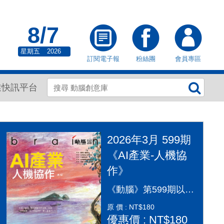
8/7
星期五
2026
訂閱電子報
粉絲團
會員專區
業快訊平台
2026年3月 599期
《AI產業-人機協
作》
《動腦》第599期以「AI產業：人機協作」為封面故事，探討AI從「造夢期」邁入「落地應用」的關鍵變革。本期深入剖析2026年AI產業全景，涵蓋代理型AI（Agentic AI）如何重塑顧客旅程、企業導入實戰指南及風險治理。透過專家觀點，解構從智慧金融到行銷流程的自動化轉型，並探討「人機協作」模式下，行銷人如何從軟體操作者轉變為AI指揮官，在矽基與碳基共存的時代，將算力轉化為驅動企業長期成長的關鍵動能，打造更有溫度的未來生活。
原 價 : NT$180
優惠價 : NT$180