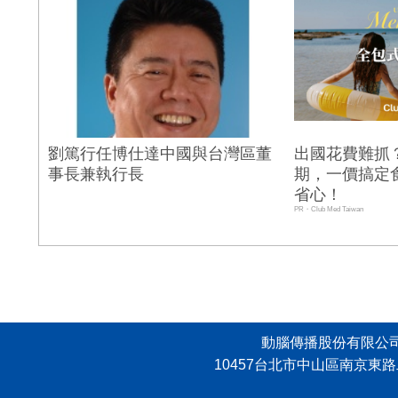
劉篤行任博仕達中國與台灣區董
出國花費難抓
事長兼執行長
期，一價搞定
省心！
PR・Club Med Taiwan
N
動腦傳播股份有限公司 版權所有，
10457台北市中山區南京東路