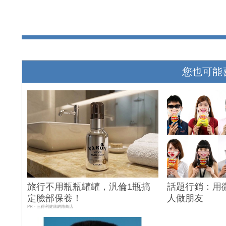
您也可能
旅行不用瓶瓶罐罐，汎倫1瓶搞
話題行銷：用
定臉部保養！
人做朋友
PR・三得利健康網路商店