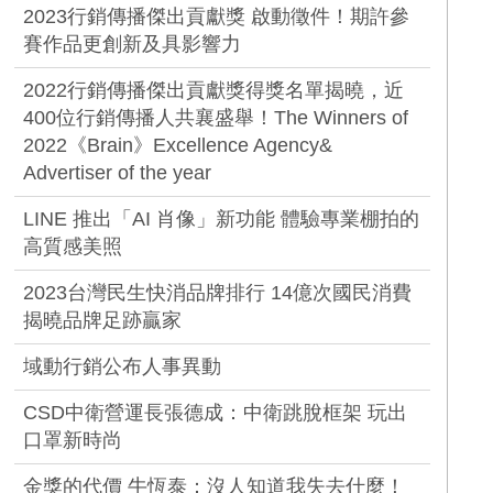
2023行銷傳播傑出貢獻獎 啟動徵件！期許參
賽作品更創新及具影響力
2022行銷傳播傑出貢獻獎得獎名單揭曉，近
400位行銷傳播人共襄盛舉！The Winners of
2022《Brain》Excellence Agency&
Advertiser of the year
LINE 推出「AI 肖像」新功能 體驗專業棚拍的
高質感美照
2023台灣民生快消品牌排行 14億次國民消費
揭曉品牌足跡贏家
域動行銷公布人事異動
CSD中衛營運長張德成：中衛跳脫框架 玩出
口罩新時尚
金獎的代價 牛恆泰：沒人知道我失去什麼！