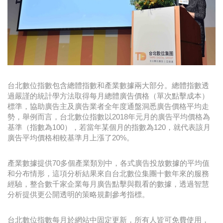
台北數位指數包含總體指數和產業數據兩大部分。總體指數透
過嚴謹的統計學方法取得每月總體廣告價格（單次點擊成本）
標準，協助廣告主及廣告業者全年度通盤洞悉廣告價格平均走
勢，舉例而言，台北數位指數以2018年元月的廣告平均價格為
基準（指數為100），若當年某個月的指數為120，就代表該月
廣告平均價格相較基準月上漲了20%。
產業數據提供70多個產業類別中，各式廣告投放數據的平均值
和分布情形，這項分析結果來自台北數位集團十數年來的服務
經驗，整合數千家企業每月廣告點擊與觀看的數據，透過智慧
分析提供更公開透明的策略規劃參考指標。
台北數位指數每月於網站中固定更新，所有人皆可免費使用，