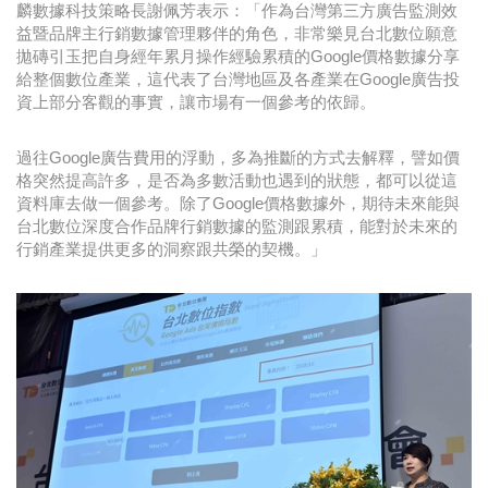
麟數據科技策略長謝佩芳表示：「作為台灣第三方廣告監測效
益暨品牌主行銷數據管理夥伴的角色，非常樂見台北數位願意
拋磚引玉把自身經年累月操作經驗累積的Google價格數據分享
給整個數位產業，這代表了台灣地區及各產業在Google廣告投
資上部分客觀的事實，讓市場有一個參考的依歸。
過往Google廣告費用的浮動，多為推斷的方式去解釋，譬如價
格突然提高許多，是否為多數活動也遇到的狀態，都可以從這
資料庫去做一個參考。除了Google價格數據外，期待未來能與
台北數位深度合作品牌行銷數據的監測跟累積，能對於未來的
行銷產業提供更多的洞察跟共榮的契機。」