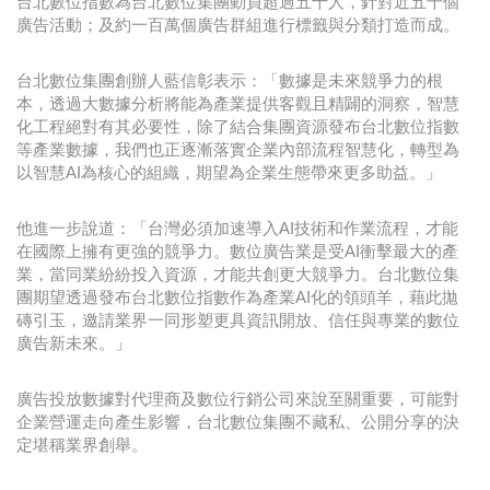
台北數位指數為台北數位集團動員超過五十人，針對近五千個
廣告活動；及約一百萬個廣告群組進行標籤與分類打造而成。
台北數位集團創辦人藍信彰表示：「數據是未來競爭力的根
本，透過大數據分析將能為產業提供客觀且精闢的洞察，智慧
化工程絕對有其必要性，除了結合集團資源發布台北數位指數
等產業數據，我們也正逐漸落實企業內部流程智慧化，轉型為
以智慧AI為核心的組織，期望為企業生態帶來更多助益。」
他進一步說道：「台灣必須加速導入AI技術和作業流程，才能
在國際上擁有更強的競爭力。數位廣告業是受AI衝擊最大的產
業，當同業紛紛投入資源，才能共創更大競爭力。台北數位集
團期望透過發布台北數位指數作為產業AI化的領頭羊，藉此拋
磚引玉，邀請業界一同形塑更具資訊開放、信任與專業的數位
廣告新未來。」
廣告投放數據對代理商及數位行銷公司來說至關重要，可能對
企業營運走向產生影響，台北數位集團不藏私、公開分享的決
定堪稱業界創舉。