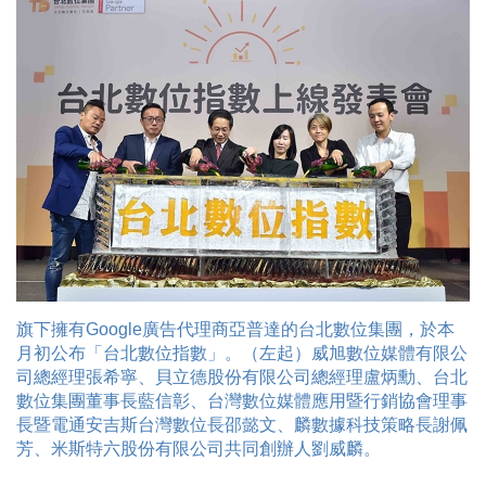
時尚
金獎的代價 牛恆泰：沒人知道我失去什麼！
台灣百事食品 注重品牌體驗創造差異化
黃麗萍：媒體代理商有幫客戶升級的責任！
牛恆泰：媒體產業蛻變關鍵期，數位轉型該怎麼
搞？（上）
旗下擁有Google廣告代理商亞普達的台北數位集團，於本
月初公布「台北數位指數」。（左起）威旭數位媒體有限公
司總經理張希寧、貝立德股份有限公司總經理盧炳勳、台北
數位集團董事長藍信彰、台灣數位媒體應用暨行銷協會理事
長暨電通安吉斯台灣數位長邵懿文、麟數據科技策略長謝佩
芳、米斯特六股份有限公司共同創辦人劉威麟。