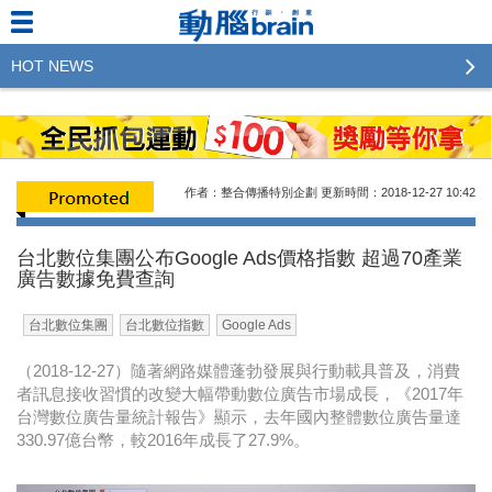
HOT NEWS
2023行銷傳播傑出貢獻獎 啟動徵件！期許參賽作品
更創新及具影響力
2022行銷傳播傑出貢獻獎得獎名單揭曉，近400位行
作者：整合傳播特別企劃
更新時間：2018-12-27
10:42
銷傳播人共襄盛舉！The Winners of 2022《Brain》
Excellence Agency& Advertiser of the year
台北數位集團公布Google Ads價格指數 超過70產業
廣告數據免費查詢
LINE 推出「AI 肖像」新功能 體驗專業棚拍的高質
感美照
台北數位集團
台北數位指數
Google Ads
2023台灣民生快消品牌排行 14億次國民消費揭曉品
（2018-12-27）隨著網路媒體蓬勃發展與行動載具普及，消費
牌足跡贏家
者訊息接收習慣的改變大幅帶動數位廣告市場成長，《2017年
台灣數位廣告量統計報告》顯示，去年國內整體數位廣告量達
域動行銷公布人事異動
330.97億台幣，較2016年成長了27.9%。
CSD中衛營運長張德成：中衛跳脫框架 玩出口罩新