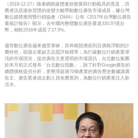
（2018-12-27）隨著網路媒體蓬勃發展與行動載具的普及，消
費者訊息接收習慣的改變大幅帶動數位廣告市場成長，據台灣
數位媒體應用暨行銷協會（DMA）公布《2017年台灣數位廣告
量統計報告》顯示，去年國內整體數位廣告量達330.97億台
幣，相較2016年成長了27.9%。
儘管數位廣告越來越受青睞，其仰賴競價規則且價格浮動的計
費特色，卻讓企業缺乏品質評核標準；為打破數位行銷產業渾
沌的市場現況，提供廣告主更透明的市場資訊，台北數位集團
於本月初正式發布「台北數位指數」，除了針對Google廣告的
總體價格提供分析，更整理超過70個產業的廣告歷史數據讓廣
告主、廣告業者或企劃人員免費查詢，為數位行銷產業注入新
活水。