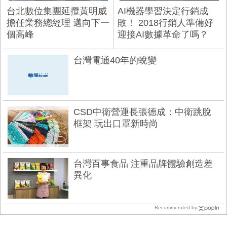
台北數位集團延攬黃明威
AI機器學習決定行銷成
擔任業務總經理 邁向下一
敗！ 2018行銷人準備好
個高峰
迎接AI數據革命了嗎？
台灣電通40年的蛻變
CSD中衛營運長張德成：中衛跳脫
框架 玩出口罩新時尚
台灣百事食品 注重品牌體驗創造差
異化
Recommended by