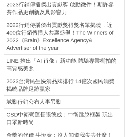
2023行銷傳播傑出貢獻獎 啟動徵件！期許參
賽作品更創新及具影響力
2022行銷傳播傑出貢獻獎得獎名單揭曉，近
400位行銷傳播人共襄盛舉！The Winners of
2022《Brain》Excellence Agency&
Advertiser of the year
LINE 推出「AI 肖像」新功能 體驗專業棚拍的
高質感美照
2023台灣民生快消品牌排行 14億次國民消費
揭曉品牌足跡贏家
域動行銷公布人事異動
CSD中衛營運長張德成：中衛跳脫框架 玩出
口罩新時尚
金獎的代價 牛恆泰：沒人知道我失去什麼！