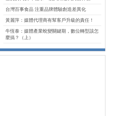
台灣百事食品 注重品牌體驗創造差異化
黃麗萍：媒體代理商有幫客戶升級的責任！
牛恆泰：媒體產業蛻變關鍵期，數位轉型該怎
麼搞？（上）