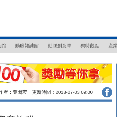
動館
動腦雜誌館
動腦創意庫
獨特觀點
產
作者：葉閔宏
更新時間：2018-07-03
09:00