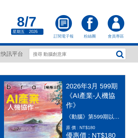
8/7
星期五
2026
訂閱電子報
粉絲團
會員專區
業快訊平台
2026年3月 599期
《AI產業-人機協
作》
《動腦》第599期以「AI產業：人機協作」為封面故事，探討AI從「造夢期」邁入「落地應用」的關鍵變革。本期深入剖析2026年AI產業全景，涵蓋代理型AI（Agentic AI）如何重塑顧客旅程、企業導入實戰指南及風險治理。透過專家觀點，解構從智慧金融到行銷流程的自動化轉型，並探討「人機協作」模式下，行銷人如何從軟體操作者轉變為AI指揮官，在矽基與碳基共存的時代，將算力轉化為驅動企業長期成長的關鍵動能，打造更有溫度的未來生活。
原 價 : NT$180
優惠價 : NT$180