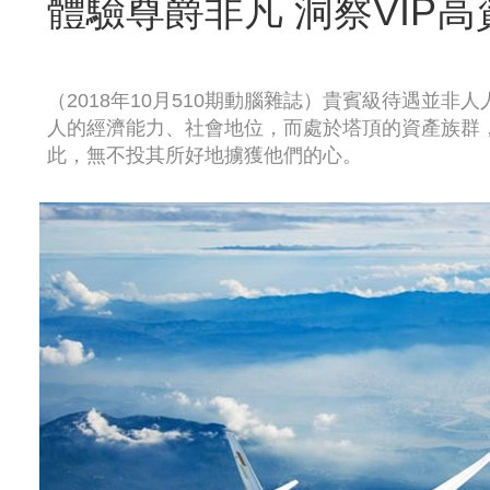
體驗尊爵非凡 洞察VIP
（2018年10月510期動腦雜誌）貴賓級待遇並
人的經濟能力、社會地位，而處於塔頂的資產族群
此，無不投其所好地擄獲他們的心。