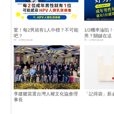
驚！每2男就有1人中標？不可能
1/2機率淪陷
吧？
男？關鍵在這
PR・台灣癌症基金會
PR・台灣癌症基金會
李建畿當選台灣人權文化協會理
「記得袋」新
事長