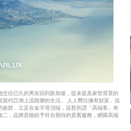
她交往已久的男友回到新加坡，從未提及家世背景的
現當代亞洲上流階層的生活。 人人嚮往擁有財富、追
的族群，立足在金字塔頂端，這群所謂「高端客」有
無二，品牌若能給予符合期待的貴賓服務，網羅高端