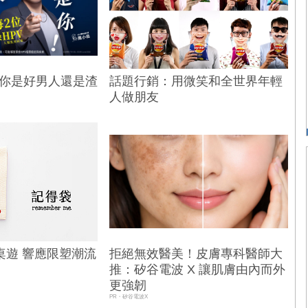
！你是好男人還是渣
話題行銷：用微笑和全世界年輕
人做朋友
桌遊 響應限塑潮流
拒絕無效醫美！皮膚專科醫師大
推：矽谷電波 X 讓肌膚由內而外
更強韌
PR・矽谷電波X