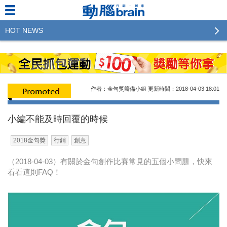
HOT NEWS
2023行銷傳播傑出貢獻獎 啟動徵件！期許參賽作品
更創新及具影響力
2022行銷傳播傑出貢獻獎得獎名單揭曉，近400位行
作者：金句獎籌備小組
更新時間：2018-04-03
18:01
銷傳播人共襄盛舉！The Winners of 2022《Brain》
Excellence Agency& Advertiser of the year
小編不能及時回覆的時候
LINE 推出「AI 肖像」新功能 體驗專業棚拍的高質
2018金句獎
行銷
創意
感美照
（2018-04-03）有關於金句創作比賽常見的五個小問題，快來
2023台灣民生快消品牌排行 14億次國民消費揭曉品
看看這則FAQ！
牌足跡贏家
域動行銷公布人事異動
CSD中衛營運長張德成：中衛跳脫框架 玩出口罩新