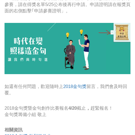
參賽，請在得獎名單5/25公布後再行申請。申請證明請在報獎頁
面的右側點擊｢申請參賽證明」。
如還有任何問題，歡迎隨時上
2018金句獎
留言，我們會及時回
覆。
2018金句獎暨金句創作比賽報名
4/20
截止
，
趕緊報名！
金句獎籌備小組 敬上
相關資訊