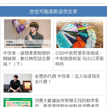
您也可能喜歡這些文章
牛恆泰：媒體產業蛻變的
CSD中衛營運長張德成：
關鍵期，數位轉型該怎麼
中衛跳脫框架 玩出口罩新
搞？（下）
時尚
金獎的代價 牛恆泰：沒人知道我失
去什麼！
消費大數據如何幫獅王找到精準客
戶，看發票怪獸如何動員消費者買