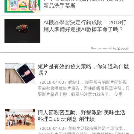
新品洗手慕斯
AI機器學習決定行銷成敗！ 2018行
銷人準備好迎接AI數據革命了嗎？
Recommended by
短片是有效的發文策略，你知道為什麼
嗎？
（2018-04-03）網站上，幾乎所有的影片開始觀
看前都會播放短片廣告，即使能吸引觀眾停留，只
要影片超過十秒，觀眾的注意力就沒了。 使用
YouTube作為行銷工具的廣告商，能透過短片在短
時間內持續且有效的吸引觀眾，提升行銷成效，你
情人節親密互動、野餐派對 美味生活
也應該試試短片的好處！
料理Club 玩創意 創佳績
（2018-04-03）美味生活除積極跨足全球市場，