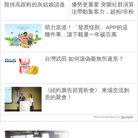
脫掉高跟鞋的灰姑娘請進
優勢更重要 突圍社群演算
法帶動集客力，超粉/非粉
一把抓！
萌力當道！「發票怪獸」APP的這
幾件事，讓下載量一年破百萬
台灣武田 如何讓偽藥無所遁形？
《紐約廣告節賞析會》 來場交流創
意的聚會！
Recommended by