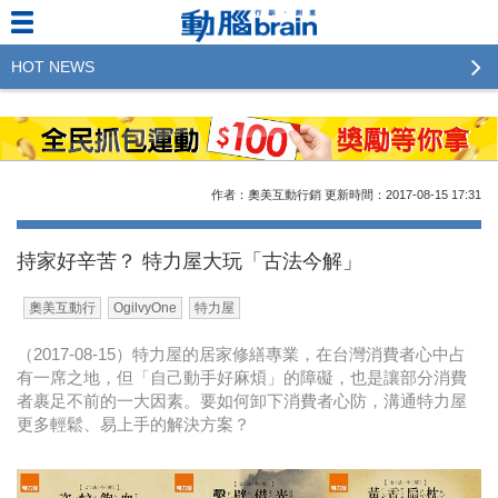
HOT NEWS
2023行銷傳播傑出貢獻獎 啟動徵件！期許參賽作品
更創新及具影響力
2022行銷傳播傑出貢獻獎得獎名單揭曉，近400位行
作者：奧美互動行銷
更新時間：2017-08-15
17:31
銷傳播人共襄盛舉！The Winners of 2022《Brain》
Excellence Agency& Advertiser of the year
持家好辛苦？ 特力屋大玩「古法今解」
LINE 推出「AI 肖像」新功能 體驗專業棚拍的高質
奧美互動行
OgilvyOne
特力屋
感美照
（2017-08-15）特力屋的居家修繕專業，在台灣消費者心中占
2023台灣民生快消品牌排行 14億次國民消費揭曉品
有一席之地，但「自己動手好麻煩」的障礙，也是讓部分消費
牌足跡贏家
者裹足不前的一大因素。要如何卸下消費者心防，溝通特力屋
更多輕鬆、易上手的解決方案？
域動行銷公布人事異動
CSD中衛營運長張德成：中衛跳脫框架 玩出口罩新