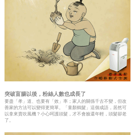
突破盲腸以後，粉絲人數也成長了
要盡「孝」道、也要有「效」率；家人的關係千古不變，但改
善家的方法可以變得更簡單。「童顏鶴髮」這個成語，居然可
以拿來賣吹風機？小心呵護頭髮，才不會臉還年輕，頭髮卻老
了。