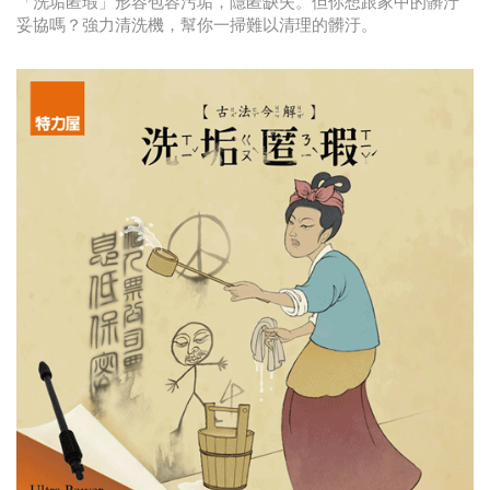
「洗垢匿瑕」形容包容污垢，隱匿缺失。但你想跟家中的髒汙
妥協嗎？強力清洗機，幫你一掃難以清理的髒汙。