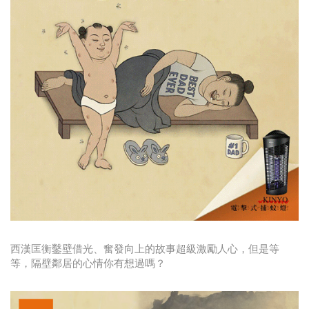
西漢匡衡鑿壁借光、奮發向上的故事超級激勵人心，但是等
等，隔壁鄰居的心情你有想過嗎？