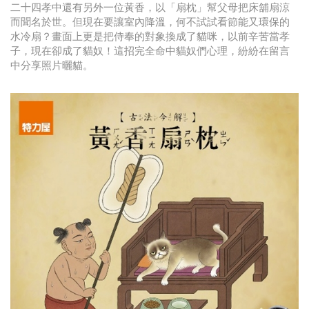
二十四孝中還有另外一位黃香，以「扇枕」幫父母把床舖扇涼
而聞名於世。但現在要讓室內降溫，何不試試看節能又環保的
水冷扇？畫面上更是把侍奉的對象換成了貓咪，以前辛苦當孝
子，現在卻成了貓奴！這招完全命中貓奴們心理，紛紛在留言
中分享照片曬貓。