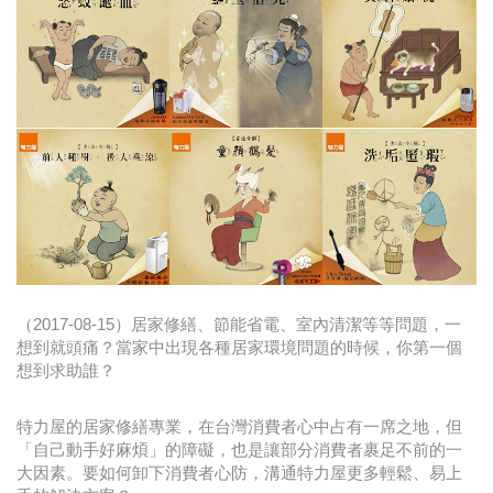
時尚
金獎的代價 牛恆泰：沒人知道我失去什麼！
台灣百事食品 注重品牌體驗創造差異化
黃麗萍：媒體代理商有幫客戶升級的責任！
牛恆泰：媒體產業蛻變關鍵期，數位轉型該怎麼
搞？（上）
（2017-08-15）居家修繕、節能省電、室內清潔等等問題，一
想到就頭痛？當家中出現各種居家環境問題的時候，你第一個
想到求助誰？
特力屋的居家修繕專業，在台灣消費者心中占有一席之地，但
「自己動手好麻煩」的障礙，也是讓部分消費者裹足不前的一
大因素。要如何卸下消費者心防，溝通特力屋更多輕鬆、易上