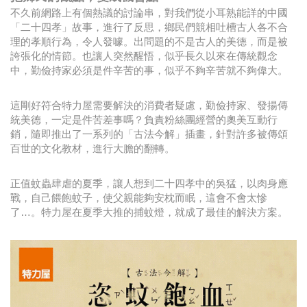
不久前網路上有個熱議的討論串，對我們從小耳熟能詳的中國
「二十四孝」故事，進行了反思，鄉民們競相吐槽古人各不合
理的孝順行為，令人發噱。出問題的不是古人的美德，而是被
誇張化的情節。也讓人突然醒悟，似乎長久以來在傳統觀念
中，勤儉持家必須是件辛苦的事，似乎不夠辛苦就不夠偉大。
這剛好符合特力屋需要解決的消費者疑慮，勤儉持家、發揚傳
統美德，一定是件苦差事嗎？負責粉絲團經營的奧美互動行
銷
，隨即推出了一系列的「古法今解」插畫，針對許多被傳頌
百世的文化教材，進行大膽的翻轉。
正值蚊蟲肆虐的夏季，讓人想到二十四孝中的吳猛，以肉身應
戰，自己餵飽蚊子，使父親能夠安枕而眠，這會不會太慘
了…。特力屋在夏季大推的捕蚊燈，就成了最佳的解決方案。