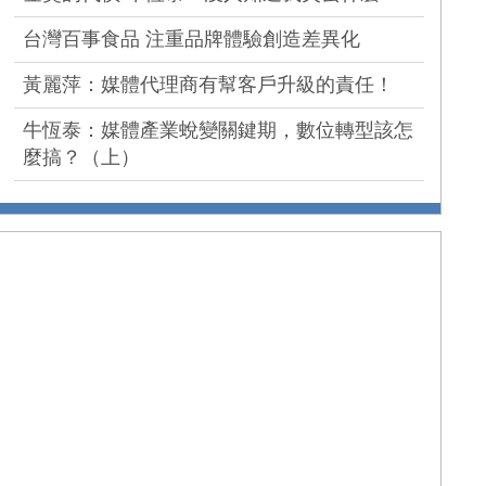
台灣百事食品 注重品牌體驗創造差異化
黃麗萍：媒體代理商有幫客戶升級的責任！
牛恆泰：媒體產業蛻變關鍵期，數位轉型該怎
麼搞？（上）