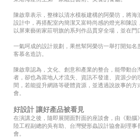
陳啟章表示，整棟以清水模板建構的阿榮坊，將海
設計中，再搭配室內簡潔又富時尚感的燈光和陳設
以屏東藝術家莊明旗的系列作品貫穿全場，並在門口
一氣呵成的設計規劃，果然幫阿榮坊一舉打開知名
客慕名造訪。
陳啟章認為，文化、創意和產業的整合，能帶動台
者，卻也為當地人才流失、資訊不發達、資源少的
間，若能提升網路等硬體資源，並透過說故事的方
會。
好設計 讓好產品被看見
在演講之後，隨即展開面對面的座談會，由《動腦
陸工程副總的吳有助、台灣變形蟲設計協會副理事
會。