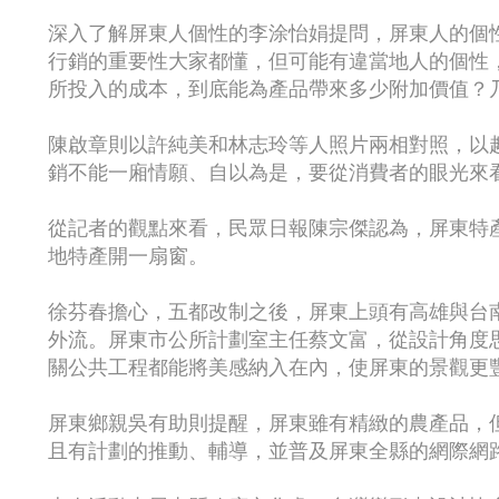
深入了解屏東人個性的李涂怡娟提問，屏東人的個
行銷的重要性大家都懂，但可能有違當地人的個性
所投入的成本，到底能為產品帶來多少附加價值？
陳啟章則以許純美和林志玲等人照片兩相對照，以
銷不能一廂情願、自以為是，要從消費者的眼光來
從記者的觀點來看，民眾日報陳宗傑認為，屏東特
地特產開一扇窗。
徐芬春擔心，五都改制之後，屏東上頭有高雄與台
外流。屏東市公所計劃室主任蔡文富，從設計角度
關公共工程都能將美感納入在內，使屏東的景觀更
屏東鄉親吳有助則提醒，屏東雖有精緻的農產品，
且有計劃的推動、輔導，並普及屏東全縣的網際網