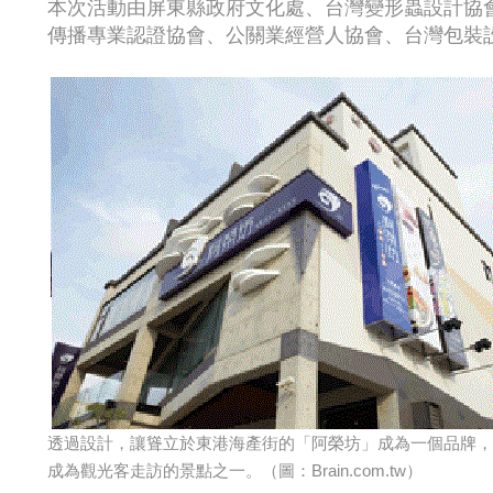
本次活動由屏東縣政府文化處、台灣變形蟲設計協
傳播專業認證協會、公關業經營人協會、台灣包裝設
透過設計，讓聳立於東港海產街的「阿榮坊」成為一個品牌，
成為觀光客走訪的景點之一。（圖：Brain.com.tw）