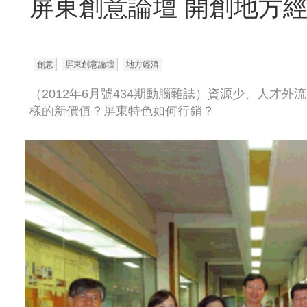
屏東創意論壇 開創地方
創意
屏東創意論壇
地方經濟
（2012年6月號434期動腦雜誌）資源少、人才
樣的新價值？屏東特色如何行銷？