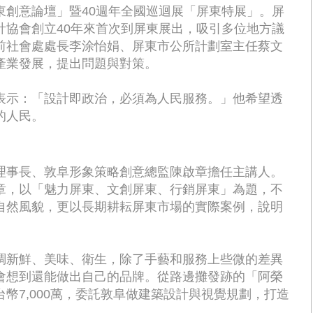
東創意論壇」暨40週年全國巡迴展「屏東特展」。屏
計協會創立40年來首次到屏東展出，吸引多位地方議
前社會處處長李涂怡娟、屏東市公所計劃室主任蔡文
產業發展，提出問題與對策。
表示：「設計即政治，必須為人民服務。」他希望透
的人民。
理事長、敦阜形象策略創意總監陳啟章擔任主講人。
章，以「魅力屏東、文創屏東、行銷屏東」為題，不
自然風貌，更以長期耕耘屏東市場的實際案例，說明
。
調新鮮、美味、衛生，除了手藝和服務上些微的差異
會想到還能做出自己的品牌。從路邊攤發跡的「阿榮
幣7,000萬，委託敦阜做建築設計與視覺規劃，打造