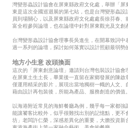
灣變形蟲設計協會在屏東縣政府文化處，舉辦「屏
東是這次全國巡迴展的第七站，也是台灣變形蟲設
員到場關心，以及屏東縣政府文化處處長徐芬春、
富全程參與論壇，也在論壇中針對屏東觀光及文創
台灣變形蟲設計協會理事長吳進生，在開幕致詞中
過一系列的論壇，探討如何落實以設計照顧最弱勢
地方小生意 改頭換面
這次的「屏東創意論壇」邀請到台灣包裝設計協會
在屏東土生土長，畢業後一直留在家鄉發展的陳啟
僅運用精采的影片，展現出當地獨樹一幟的人文、
藉由設計再包裝後，所能為產品、服務創造的價值
以海港附近常見的海鮮餐廳為例，幾乎每一家都強
能讓饕客比較外，似乎很難找出別的記憶點，更不
坊」老闆許仁榮，深感差異化的重要，大膽投資新台
東港海產街上第一家融合藝術、美食的餐廳。