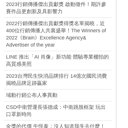
2023行銷傳播傑出貢獻獎 啟動徵件！期許參
賽作品更創新及具影響力
2022行銷傳播傑出貢獻獎得獎名單揭曉，近
400位行銷傳播人共襄盛舉！The Winners of
2022《Brain》Excellence Agency&
Advertiser of the year
LINE 推出「AI 肖像」新功能 體驗專業棚拍的
高質感美照
2023台灣民生快消品牌排行 14億次國民消費
揭曉品牌足跡贏家
域動行銷公布人事異動
CSD中衛營運長張德成：中衛跳脫框架 玩出
口罩新時尚
金獎的代價 牛恆泰：沒人知道我失去什麼！