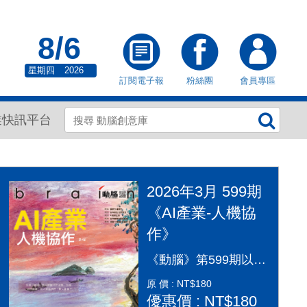
8/6
星期四
2026
訂閱電子報
粉絲團
會員專區
業快訊平台
2026年3月 599期
《AI產業-人機協
作》
《動腦》第599期以「AI產業：人機協作」為封面故事，探討AI從「造夢期」邁入「落地應用」的關鍵變革。本期深入剖析2026年AI產業全景，涵蓋代理型AI（Agentic AI）如何重塑顧客旅程、企業導入實戰指南及風險治理。透過專家觀點，解構從智慧金融到行銷流程的自動化轉型，並探討「人機協作」模式下，行銷人如何從軟體操作者轉變為AI指揮官，在矽基與碳基共存的時代，將算力轉化為驅動企業長期成長的關鍵動能，打造更有溫度的未來生活。
原 價 : NT$180
優惠價 : NT$180