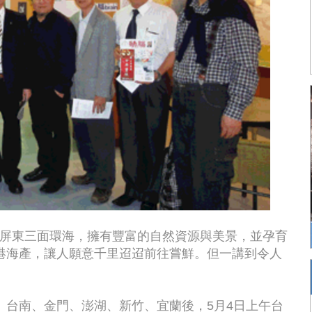
中，屏東三面環海，擁有豐富的自然資源與美景，並孕育
港海產，讓人願意千里迢迢前往嘗鮮。但一講到令人
、台南、金門、澎湖、新竹、宜蘭後，5月4日上午台