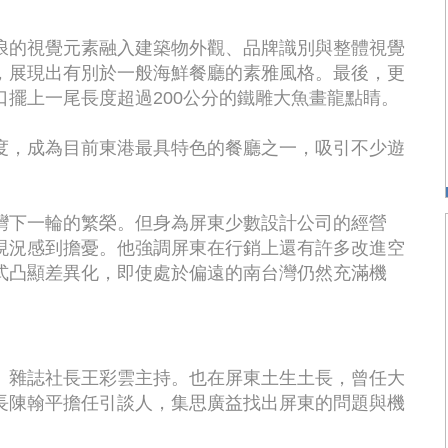
浪的視覺元素融入建築物外觀、品牌識別與整體視覺
，展現出有別於一般海鮮餐廳的素雅風格。最後，更
擺上一尾長度超過200公分的鐵雕大魚畫龍點睛。
度，成為目前東港最具特色的餐廳之一，吸引不少遊
灣下一輪的繁榮。但身為屏東少數設計公司的經營
現況感到擔憂。他強調屏東在行銷上還有許多改進空
式凸顯差異化，即使處於偏遠的南台灣仍然充滿機
》雜誌社長王彩雲主持。也在屏東土生土長，曾任大
長陳翰平擔任引談人，集思廣益找出屏東的問題與機