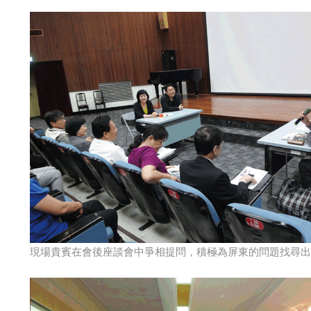
現場貴賓在會後座談會中爭相提問，積極為屏東的問題找尋出路。（圖：