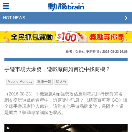
HOT NEWS
2023行銷傳播傑出貢獻獎 啟動徵件！期許參賽作品
更創新及具影響力
2022行銷傳播傑出貢獻獎得獎名單揭曉，近400位行
作者：張維仁
更新時間：2016-08-23
16:08
銷傳播人共襄盛舉！The Winners of 2022《Brain》
Excellence Agency& Advertiser of the year
手遊市場大爆發 遊戲廠商如何從中找商機？
LINE 推出「AI 肖像」新功能 體驗專業棚拍的高質
Mobile Monday
車庫一姐
徐人強
感美照
（2016-08-23）手機遊戲App強勢攻佔應用程式排行榜前30名，
2023台灣民生快消品牌排行 14億次國民消費揭曉品
網友從玩遊戲的過程中，透露哪些訊息？《精靈寶可夢 GO》讓
牌足跡贏家
全球手遊玩家陷入瘋狂，這對其他手遊品牌來說，是阻力？還
是助力？聽聽專業講師怎麼說。
域動行銷公布人事異動
CSD中衛營運長張德成：中衛跳脫框架 玩出口罩新