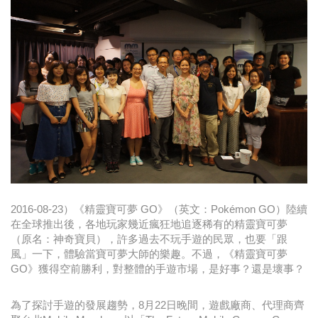
時尚
金獎的代價 牛恆泰：沒人知道我失去什麼！
台灣百事食品 注重品牌體驗創造差異化
黃麗萍：媒體代理商有幫客戶升級的責任！
牛恆泰：媒體產業蛻變關鍵期，數位轉型該怎麼
搞？（上）
2016-08-23）《精靈寶可夢 GO》（英文：Pokémon GO）陸續
在全球推出後，各地玩家幾近瘋狂地追逐稀有的精靈寶可夢
（原名：神奇寶貝），許多過去不玩手遊的民眾，也要「跟
風」一下，體驗當寶可夢大師的樂趣。不過，《精靈寶可夢
GO》獲得空前勝利，對整體的手遊市場，是好事？還是壞事？
為了探討手遊的發展趨勢，8月22日晚間，遊戲廠商、代理商齊