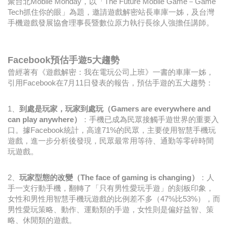
聚台北Mobile Monday，以「The Future Mobile Game－Game
Tech抓住你的眼」為題，邀請遊戲解密站長車庫一姊，及台灣
手機遊戲發展協會理事長暨數位原力執行長徐人強擔任講師。
Facebook預估手遊5大趨勢
曾經著有《遊戲解密：我在電玩公司上班》一書的車庫一姊，
引用Facebook在7月11日發表的報告，預估手遊的五大趨勢：
1、
到處是玩家，玩家到處玩（Gamers are everywhere and
can play anywhere）
：手機已成為民眾接觸手遊世界的重要入
口。據Facebook統計，高達71%的民眾，主要使用智慧手機玩
遊戲，進一步分析後發現，民眾最常用等待、通勤等零碎時間
玩遊戲。
2、
玩家型態的改變（The face of gaming is changing）
：人
手一支行動手機，翻轉了「只有男性愛玩手遊」的刻板印象，
女性和男性用智慧手機玩遊戲的比例差不多（47%比53%），而
男性愛玩策略、動作、運動類的手遊，女性則是偏好益智、策
略、休閒類的遊戲。