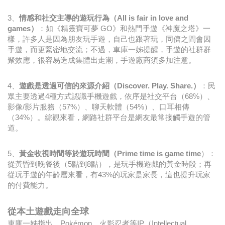
3、
情感和社交主導的遊玩行為（All is fair in love and
games）
：如《精靈寶可夢 GO》和熱門手遊《神魔之塔》一
樣，許多人是因為朋友玩手遊，自己也跟著玩，同儕之間會因
手遊，而更緊密地交流；不過，車庫一姊提醒，手遊的社群群
聚效應，很容易造成集體出走潮，手遊廠商須多加注意。
4、
遊戲是透過可信的來源介紹（Discover. Play. Share.）
：民
眾主要透過4種方式認識手機遊戲，依序是社交平台（68%）、
影像/影片服務（57%）、聊天軟體（54%）、口耳相傳
（34%）。綜觀來看，網路社群平台是網友最常接觸手遊的管
道。
5、
黃金收視時間等於遊玩時間（Prime time is game time
）：
從黃昏到晚餐後（5點到8點），是玩手機遊戲的黃金時段；再
從玩手遊的年齡層來看，有43%的玩家是家長，這也提升玩家
的付費能力。
從本土遊戲走向全球
車庫一姊指出，Pokémon、火影忍者等IP（Intellectual