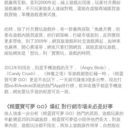
戲廠商互動。直到2000年起，線上遊戲出現後，玩家付月費給
遊戲廠商，不只玩家能多人連線對戰，還能在虛擬商城購買遊
戲寶物，單機遊戲逐漸式微。
此時，除了付月費玩遊戲外，有一群廠商採取「免繳月費，但
要在遊戲內購買虛寶」的行銷策略，打破市場規則，反而獲得
更多營收。到了2009年，網頁版遊戲和社交遊戲興起，如神來
也麻將、開心農場等，網友只要打開網頁，就能直接玩遊戲，
縮短網友從「想玩」到「實際玩」遊戲的時間。
2011年到現在，則是手機遊戲的天下，《Angry Birds》、
《Candy Crush》、《神魔之塔》等遊戲都曾紅極一時，《精靈
寶可夢 GO》更是不在話下，一天就可賺進3億多台幣。現在打
開ios和Android系統的熱門App排行榜，前30名幾乎都是手機遊
戲，網友愛玩手遊的程度可見一斑。
《精靈寶可夢 GO》爆紅 對行銷市場未必是好事
徐人強進一步分析《精靈寶可夢 GO》熱門的原因。遊戲玩家的
年齡層是25到35歲族群，精靈寶可夢從小陪伴他們長大，對故
事內容、遊戲玩法都不陌生，再加上遊戲操作簡單，自然能在