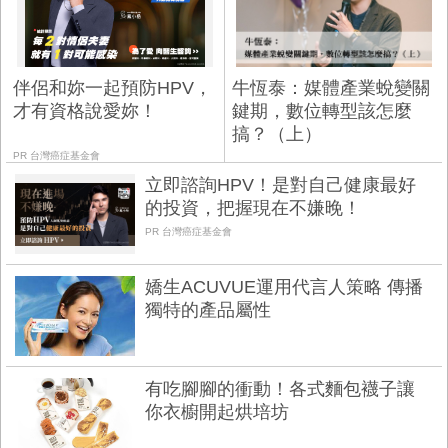
伴侶和妳一起預防HPV，
牛恆泰：媒體產業蛻變關
才有資格說愛妳！
鍵期，數位轉型該怎麼
搞？（上）
PR 台灣癌症基金會
立即諮詢HPV！是對自己健康最好
的投資，把握現在不嫌晚！
PR 台灣癌症基金會
嬌生ACUVUE運用代言人策略 傳播
獨特的產品屬性
有吃腳腳的衝動！各式麵包襪子讓
你衣櫥開起烘培坊