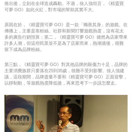
推出後，立刻在全球造成轟動。不過，徐人強坦言，《精靈寶
可夢 GO》如此火紅，對市場的幫助其實不大。
原因在於，《精靈寶可夢 GO》是一款「獨善其身」的遊戲。在
傳播上，主要是靠粉絲、社群和新聞打響遊戲熱度，沒有花太
多的廣告行銷預算；第二，《精靈寶可夢 GO》雖然為店家帶來
許多人潮，但這些民眾並不是為了店家而來，熱潮過後，很難
留下成為品牌粉絲。
第三點，《精靈寶可夢 GO》對其他品牌的殺傷力十足，品牌的
主要消費族群只要落在25到35歲，很難不受到影響。徐人強建
議，這段期間，品牌盡量不要和《精靈寶可夢 GO》正面迎擊，
以靜制動，等遊戲熱度降低後，再來思考下一步該怎麼走。