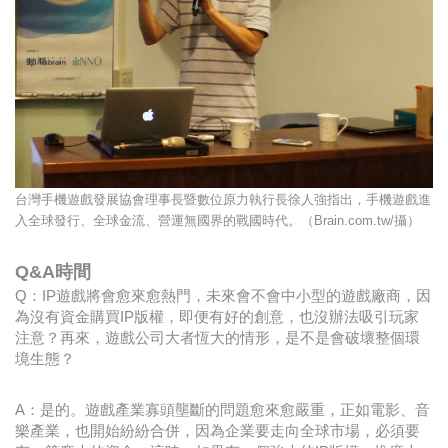
台灣手機遊戲發展協會理事長暨數位原力執行長徐人強指出，手機遊戲進
入全球發行、全球金流、營運無國界的戰國時代。（Brain.com.tw/攝）
Q&A時間
Q：IP遊戲將會愈來愈熱門，未來會不會中小型的遊戲廠商，因
為沒有資金購買IP版權，即便有好的創意，也沒辦法吸引玩家
注意？再來，遊戲公司大者恆大的情形，是不是會破壞整個環
境生態？
A：是的。遊戲產業寡頭壟斷的問題愈來愈嚴重，正如電影、音
樂產業，也開始紛紛合併，因為企業要走向全球市場，必須要