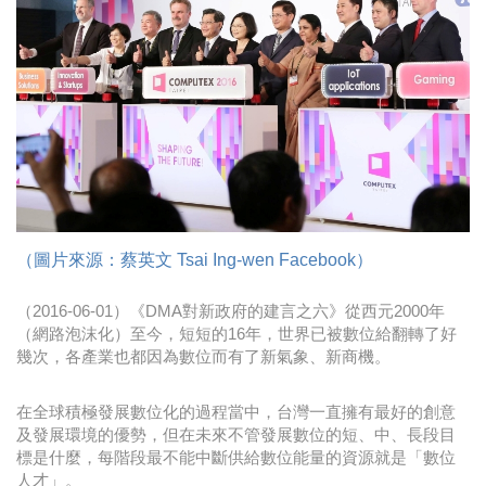
時尚
金獎的代價 牛恆泰：沒人知道我失去什麼！
台灣百事食品 注重品牌體驗創造差異化
黃麗萍：媒體代理商有幫客戶升級的責任！
牛恆泰：媒體產業蛻變關鍵期，數位轉型該怎麼
搞？（上）
（圖片來源：蔡英文 Tsai Ing-wen Facebook）
（2016-06-01）《DMA對新政府的建言之六》從西元2000年
（網路泡沫化）至今，短短的16年，世界已被數位給翻轉了好
幾次，各產業也都因為數位而有了新氣象、新商機。
在全球積極發展數位化的過程當中，台灣一直擁有最好的創意
及發展環境的優勢，但在未來不管發展數位的短、中、長段目
標是什麼，每階段最不能中斷供給數位能量的資源就是「數位
人才」。