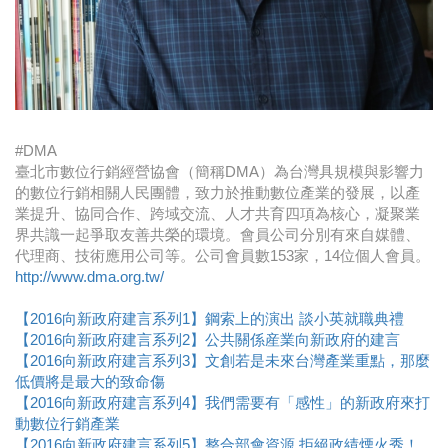
#DMA
臺北市數位行銷經營協會（簡稱DMA）為台灣具規模與影響力
的數位行銷相關人民團體，致力於推動數位產業的發展，以產
業提升、協同合作、跨域交流、人才共育四項為核心，凝聚業
界共識一起爭取友善共榮的環境。會員公司分別有來自媒體、
代理商、技術應用公司等。公司會員數153家，14位個人會員。
http://www.dma.org.tw/
【2016向新政府建言系列1】鋼索上的演出 談小英就職典禮
【2016向新政府
建言
系列2】公共關係産業向新政府的建言
【2016向新政府
建言
系列3】文創若是未來台灣產業重點，那麼
低價將是最大的致命傷
【2016向新政府建言系列4】我們需要有「感性」的新政府來打
動數位行銷產業​
【2016向新政府建言系列5】整合部會資源 拒絕政績煙火秀！