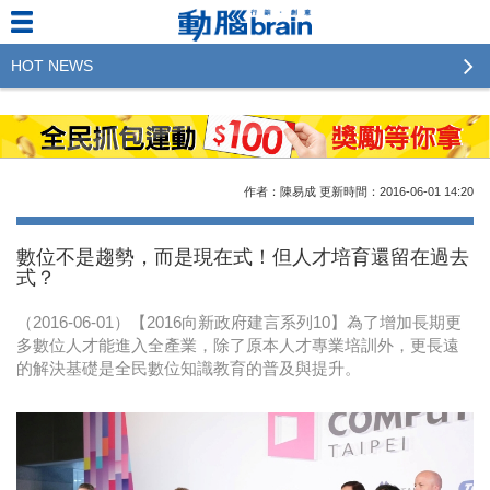
HOT NEWS
2023行銷傳播傑出貢獻獎 啟動徵件！期許參賽作品
更創新及具影響力
2022行銷傳播傑出貢獻獎得獎名單揭曉，近400位行
作者：陳易成
更新時間：2016-06-01
14:20
銷傳播人共襄盛舉！The Winners of 2022《Brain》
Excellence Agency& Advertiser of the year
數位不是趨勢，而是現在式！但人才培育還留在過去
式？
LINE 推出「AI 肖像」新功能 體驗專業棚拍的高質
感美照
（2016-06-01）【2016向新政府建言系列10】為了增加長期更
多數位人才能進入全產業，除了原本人才專業培訓外，更長遠
2023台灣民生快消品牌排行 14億次國民消費揭曉品
的解決基礎是全民數位知識教育的普及與提升。
牌足跡贏家
域動行銷公布人事異動
CSD中衛營運長張德成：中衛跳脫框架 玩出口罩新